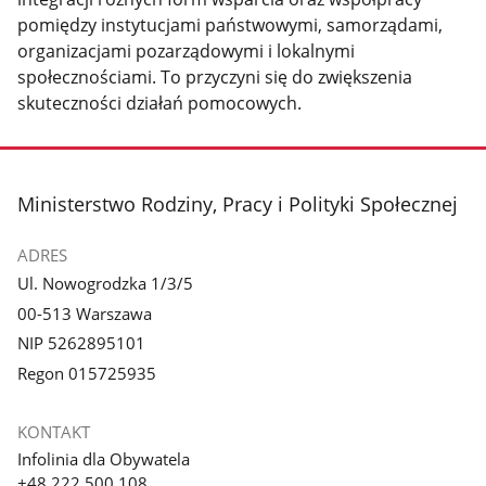
pomiędzy instytucjami państwowymi, samorządami,
organizacjami pozarządowymi i lokalnymi
społecznościami. To przyczyni się do zwiększenia
skuteczności działań pomocowych.
stopka
Ministerstwo Rodziny, Pracy i Polityki Społecznej
ADRES
Ul. Nowogrodzka 1/3/5
00-513 Warszawa
NIP 5262895101
Regon 015725935
KONTAKT
Infolinia dla Obywatela
+48 222 500 108