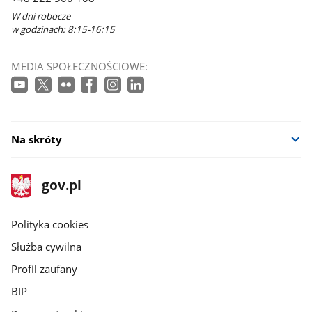
W dni robocze
w godzinach: 8:15-16:15
MEDIA SPOŁECZNOŚCIOWE:
Na skróty
stopka
Strona
gov.pl
gov.pl
główna
gov.pl
Polityka cookies
Służba cywilna
Profil zaufany
BIP