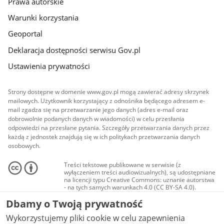
Prawa autorskie
Warunki korzystania
Geoportal
Deklaracja dostępności serwisu Gov.pl
Ustawienia prywatności
Strony dostępne w domenie www.gov.pl mogą zawierać adresy skrzynek
mailowych. Użytkownik korzystający z odnośnika będącego adresem e-
mail zgadza się na przetwarzanie jego danych (adres e-mail oraz
dobrowolnie podanych danych w wiadomości) w celu przesłania
odpowiedzi na przesłane pytania. Szczegóły przetwarzania danych przez
każdą z jednostek znajdują się w ich politykach przetwarzania danych
osobowych.
Treści tekstowe publikowane w serwisie (z
wyłączeniem treści audiowizualnych), są udostępniane
na licencji typu Creative Commons: uznanie autorstwa
- na tych samych warunkach 4.0 (CC BY-SA 4.0).
Materiały audiowizualne, w tym zdjęcia, materiały
Dbamy o Twoją prywatność
audio i wideo, są udostępniane na licencji typu
Creative Commons: uznanie autorstwa użycie
Wykorzystujemy pliki cookie w celu zapewnienia
niekomercyjne - bez utworów zależnych 4.0 (CC BY-