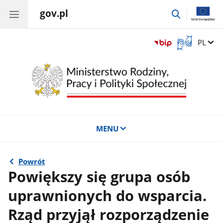
gov.pl
przejdź
do
wyszukiwar
Otwórz
Zmień 
PL
okno
z
tłumaczem
języka
migowego
MENU
Powrót
Powiększy się grupa osób
uprawnionych do wsparcia.
Rząd przyjął rozporządzenie