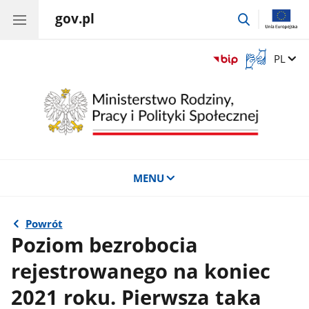
gov.pl
przejdź
do
wyszukiwar
Otwórz
Zmień 
PL
okno
z
tłumaczem
języka
migowego
MENU
Powrót
Poziom bezrobocia
rejestrowanego na koniec
2021 roku. Pierwsza taka