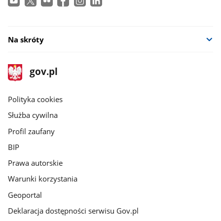
Na skróty
stopka
Strona
gov.pl
gov.pl
główna
gov.pl
Polityka cookies
Służba cywilna
Profil zaufany
BIP
Prawa autorskie
Warunki korzystania
Geoportal
Deklaracja dostępności serwisu Gov.pl