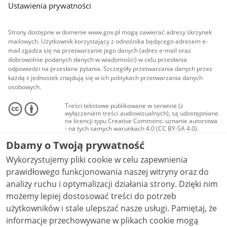
Ustawienia prywatności
Strony dostępne w domenie www.gov.pl mogą zawierać adresy skrzynek
mailowych. Użytkownik korzystający z odnośnika będącego adresem e-
mail zgadza się na przetwarzanie jego danych (adres e-mail oraz
dobrowolnie podanych danych w wiadomości) w celu przesłania
odpowiedzi na przesłane pytania. Szczegóły przetwarzania danych przez
każdą z jednostek znajdują się w ich politykach przetwarzania danych
osobowych.
Treści tekstowe publikowane w serwisie (z
wyłączeniem treści audiowizualnych), są udostępniane
na licencji typu Creative Commons: uznanie autorstwa
- na tych samych warunkach 4.0 (CC BY-SA 4.0).
Materiały audiowizualne, w tym zdjęcia, materiały
Dbamy o Twoją prywatność
audio i wideo, są udostępniane na licencji typu
Creative Commons: uznanie autorstwa użycie
Wykorzystujemy pliki cookie w celu zapewnienia
niekomercyjne - bez utworów zależnych 4.0 (CC BY-
NC-ND 4.0), o ile nie jest to stwierdzone inaczej.
prawidłowego funkcjonowania naszej witryny oraz do
analizy ruchu i optymalizacji działania strony. Dzięki nim
możemy lepiej dostosować treści do potrzeb
użytkowników i stale ulepszać nasze usługi. Pamiętaj, że
informacje przechowywane w plikach cookie mogą