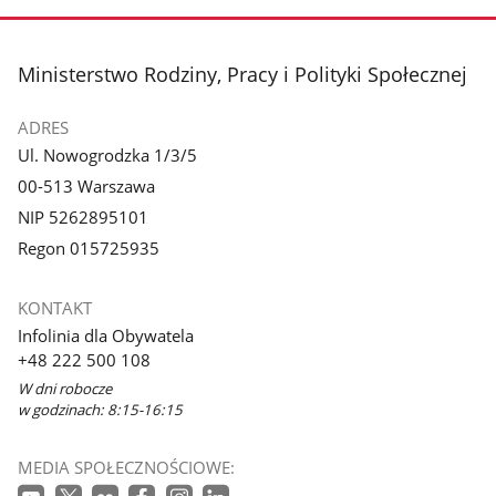
stopka
Ministerstwo Rodziny, Pracy i Polityki Społecznej
ADRES
Ul. Nowogrodzka 1/3/5
00-513 Warszawa
NIP 5262895101
Regon 015725935
KONTAKT
Infolinia dla Obywatela
+48 222 500 108
W dni robocze
w godzinach: 8:15-16:15
MEDIA SPOŁECZNOŚCIOWE: