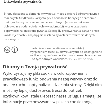
Ustawienia prywatności
Strony dostępne w domenie www.gov.pl mogą zawierać adresy skrzynek
mailowych. Użytkownik korzystający z odnośnika będącego adresem e-
mail zgadza się na przetwarzanie jego danych (adres e-mail oraz
dobrowolnie podanych danych w wiadomości) w celu przesłania
odpowiedzi na przesłane pytania. Szczegóły przetwarzania danych przez
każdą z jednostek znajdują się w ich politykach przetwarzania danych
osobowych.
Treści tekstowe publikowane w serwisie (z
wyłączeniem treści audiowizualnych), są udostępniane
na licencji typu Creative Commons: uznanie autorstwa
- na tych samych warunkach 4.0 (CC BY-SA 4.0).
Materiały audiowizualne, w tym zdjęcia, materiały
Dbamy o Twoją prywatność
audio i wideo, są udostępniane na licencji typu
Creative Commons: uznanie autorstwa użycie
Wykorzystujemy pliki cookie w celu zapewnienia
niekomercyjne - bez utworów zależnych 4.0 (CC BY-
NC-ND 4.0), o ile nie jest to stwierdzone inaczej.
prawidłowego funkcjonowania naszej witryny oraz do
analizy ruchu i optymalizacji działania strony. Dzięki nim
możemy lepiej dostosować treści do potrzeb
użytkowników i stale ulepszać nasze usługi. Pamiętaj, że
informacje przechowywane w plikach cookie mogą