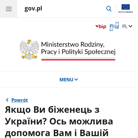
gov.pl
przejdź
do
wyszukiwar
Otwórz
Zmień 
PL
okno
z
tłumaczem
języka
migowego
MENU
Powrót
Якщо Ви біженець з
України? Ось можлива
допомога Вам і Вашій