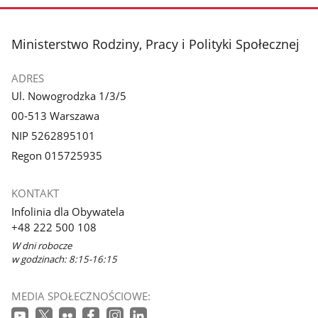
stopka
Ministerstwo Rodziny, Pracy i Polityki Społecznej
ADRES
Ul. Nowogrodzka 1/3/5
00-513 Warszawa
NIP 5262895101
Regon 015725935
KONTAKT
Infolinia dla Obywatela
+48 222 500 108
W dni robocze
w godzinach: 8:15-16:15
MEDIA SPOŁECZNOŚCIOWE: