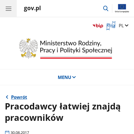
gov.pl
przejdź
do
wyszukiwar
Otwórz
Zmień 
PL
okno
z
tłumaczem
języka
migowego
MENU
Powrót
Pracodawcy łatwiej znajdą
pracowników
30.08.2017