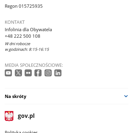
Regon 015725935
KONTAKT
Infolinia dla Obywatela
+48 222 500 108
W dni robocze
w godzinach: 8:15-16:15
MEDIA SPOŁECZNOŚCIOWE:
Na skróty
stopka
Strona
gov.pl
gov.pl
główna
gov.pl
Polityka cookies