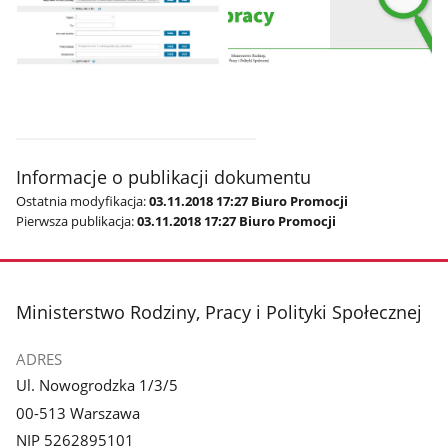
Pokaż
Pokaż
zdjęcie
zdjęcie
1
2
z
z
galerii.
galerii.
Informacje o publikacji dokumentu
Ostatnia modyfikacja:
03.11.2018 17:27 Biuro Promocji
Pierwsza publikacja:
03.11.2018 17:27 Biuro Promocji
stopka
Ministerstwo Rodziny, Pracy i Polityki Społecznej
ADRES
Ul. Nowogrodzka 1/3/5
00-513 Warszawa
NIP 5262895101