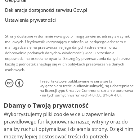
Deklaracja dostępności serwisu Gov.pl
Ustawienia prywatności
Strony dostępne w domenie www.gov.pl mogą zawierać adresy skrzynek
mailowych. Użytkownik korzystający z odnośnika będącego adresem e-
mail zgadza się na przetwarzanie jego danych (adres e-mail oraz
dobrowolnie podanych danych w wiadomości) w celu przesłania
odpowiedzi na przesłane pytania. Szczegóły przetwarzania danych przez
każdą z jednostek znajdują się w ich politykach przetwarzania danych
osobowych.
Treści tekstowe publikowane w serwisie (z
wyłączeniem treści audiowizualnych), są udostępniane
na licencji typu Creative Commons: uznanie autorstwa
- na tych samych warunkach 4.0 (CC BY-SA 4.0).
Materiały audiowizualne, w tym zdjęcia, materiały
Dbamy o Twoją prywatność
audio i wideo, są udostępniane na licencji typu
Creative Commons: uznanie autorstwa użycie
Wykorzystujemy pliki cookie w celu zapewnienia
niekomercyjne - bez utworów zależnych 4.0 (CC BY-
NC-ND 4.0), o ile nie jest to stwierdzone inaczej.
prawidłowego funkcjonowania naszej witryny oraz do
analizy ruchu i optymalizacji działania strony. Dzięki nim
możemy lepiej dostosować treści do potrzeb