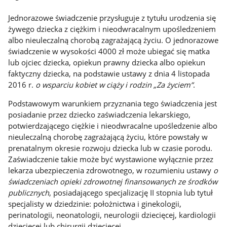
Jednorazowe świadczenie przysługuje z tytułu urodzenia się
żywego dziecka z ciężkim i nieodwracalnym upośledzeniem
albo nieuleczalną chorobą zagrażającą życiu. O jednorazowe
świadczenie w wysokości 4000 zł może ubiegać się matka
lub ojciec dziecka, opiekun prawny dziecka albo opiekun
faktyczny dziecka, na podstawie ustawy z dnia 4 listopada
2016 r.
o wsparciu kobiet w ciąży i rodzin „Za życiem”
.
Podstawowym warunkiem przyznania tego świadczenia jest
posiadanie przez dziecko zaświadczenia lekarskiego,
potwierdzającego ciężkie i nieodwracalne upośledzenie albo
nieuleczalną chorobę zagrażającą życiu, które powstały w
prenatalnym okresie rozwoju dziecka lub w czasie porodu.
Zaświadczenie takie może być wystawione wyłącznie przez
lekarza ubezpieczenia zdrowotnego, w rozumieniu ustawy
o
świadczeniach opieki zdrowotnej finansowanych ze środków
publicznych
, posiadającego specjalizację II stopnia lub tytuł
specjalisty w dziedzinie: położnictwa i ginekologii,
perinatologii, neonatologii, neurologii dziecięcej, kardiologii
dziecięcej lub chirurgii dziecięcej.