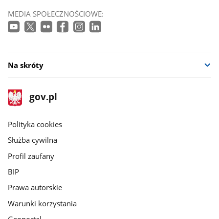
MEDIA SPOŁECZNOŚCIOWE:
Na skróty
stopka
Strona
gov.pl
gov.pl
główna
gov.pl
Polityka cookies
Służba cywilna
Profil zaufany
BIP
Prawa autorskie
Warunki korzystania
Geoportal