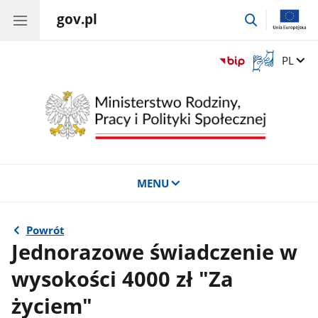
gov.pl
przejdź
do
wyszukiwar
Otwórz
Zmień 
PL
okno
z
tłumaczem
języka
migowego
MENU
Powrót
Jednorazowe świadczenie w
wysokości 4000 zł "Za
życiem"