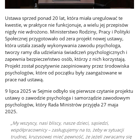
Ustawa sprzed ponad 20 lat, która miała uregulować te
kwestie, w praktyce nie funkcjonuje, a wielu jej przepisów
nigdy nie wdrożono. Ministerstwo Rodziny, Pracy i Polityki
Społecznej przygotowało od zera projekt nowej ustawy,
która ustala zasady wykonywania zawodu psychologa,
tworzy ramy dla udzielania świadczeń psychologicznych i
zapewnia bezpieczeństwo osób, którzy z nich korzystają.
Projekt został pozytywnie zaopiniowany przez środowiska
psychologów, które od początku były zaangażowane w
prace nad ustawą.
9 lipca 2025 w Sejmie odbyło się pierwsze czytanie projektu
ustawy o zawodzie psychologa i samorządzie zawodowym
psychologów, który Rada Ministrów przyjęła 27 maja
2025.
My wszyscy, nasi bliscy, nasze dzieci, sąsiedzi,
współpracownicy – zasługujemy na to, żeby w sytuacji
trudnej, kryzysowej mieć pewność, że jeżeli zwracamy się