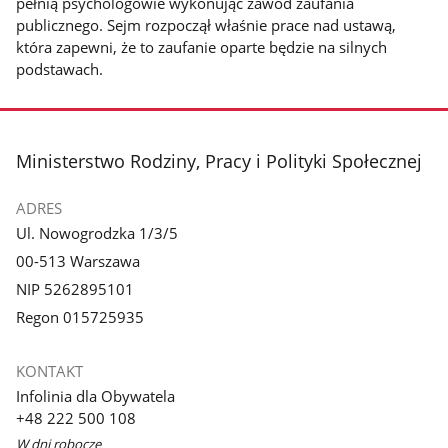
pełnią psychologowie wykonując zawód zaufania
publicznego. Sejm rozpoczął właśnie prace nad ustawą,
która zapewni, że to zaufanie oparte będzie na silnych
podstawach.
stopka
Ministerstwo Rodziny, Pracy i Polityki Społecznej
ADRES
Ul. Nowogrodzka 1/3/5
00-513 Warszawa
NIP 5262895101
Regon 015725935
KONTAKT
Infolinia dla Obywatela
+48 222 500 108
W dni robocze