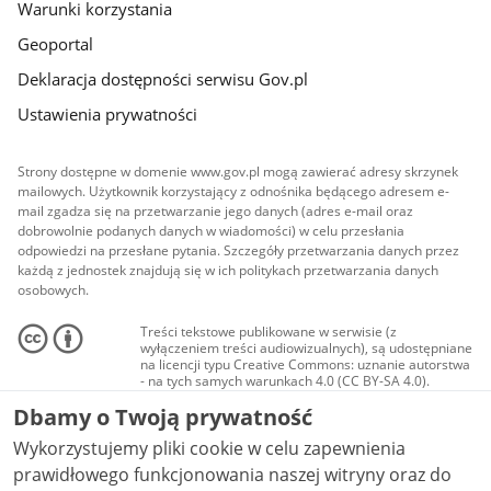
Warunki korzystania
Geoportal
Deklaracja dostępności serwisu Gov.pl
Ustawienia prywatności
Strony dostępne w domenie www.gov.pl mogą zawierać adresy skrzynek
mailowych. Użytkownik korzystający z odnośnika będącego adresem e-
mail zgadza się na przetwarzanie jego danych (adres e-mail oraz
dobrowolnie podanych danych w wiadomości) w celu przesłania
odpowiedzi na przesłane pytania. Szczegóły przetwarzania danych przez
każdą z jednostek znajdują się w ich politykach przetwarzania danych
osobowych.
Treści tekstowe publikowane w serwisie (z
wyłączeniem treści audiowizualnych), są udostępniane
na licencji typu Creative Commons: uznanie autorstwa
- na tych samych warunkach 4.0 (CC BY-SA 4.0).
Materiały audiowizualne, w tym zdjęcia, materiały
Dbamy o Twoją prywatność
audio i wideo, są udostępniane na licencji typu
Creative Commons: uznanie autorstwa użycie
Wykorzystujemy pliki cookie w celu zapewnienia
niekomercyjne - bez utworów zależnych 4.0 (CC BY-
NC-ND 4.0), o ile nie jest to stwierdzone inaczej.
prawidłowego funkcjonowania naszej witryny oraz do