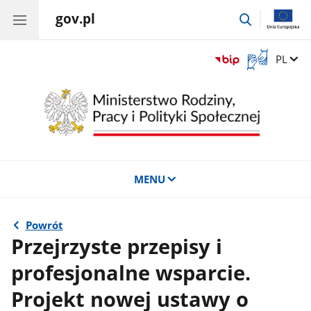
gov.pl
przejdź
do
wyszukiwar
Otwórz
Zmień 
PL
okno
z
tłumaczem
języka
migowego
MENU
Powrót
Przejrzyste przepisy i
profesjonalne wsparcie.
Projekt nowej ustawy o