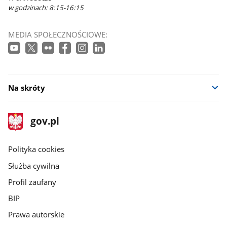
w godzinach: 8:15-16:15
MEDIA SPOŁECZNOŚCIOWE:
Na skróty
stopka
Strona
gov.pl
gov.pl
główna
gov.pl
Polityka cookies
Służba cywilna
Profil zaufany
BIP
Prawa autorskie