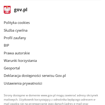
stopka
Strona
gov.pl
gov.pl
główna
gov.pl
Polityka cookies
Służba cywilna
Profil zaufany
BIP
Prawa autorskie
Warunki korzystania
Geoportal
Deklaracja dostępności serwisu Gov.pl
Ustawienia prywatności
Strony dostępne w domenie www.gov.pl mogą zawierać adresy skrzynek
mailowych. Użytkownik korzystający z odnośnika będącego adresem e-
mail zgadza się na przetwarzanie jego danych (adres e-mail oraz