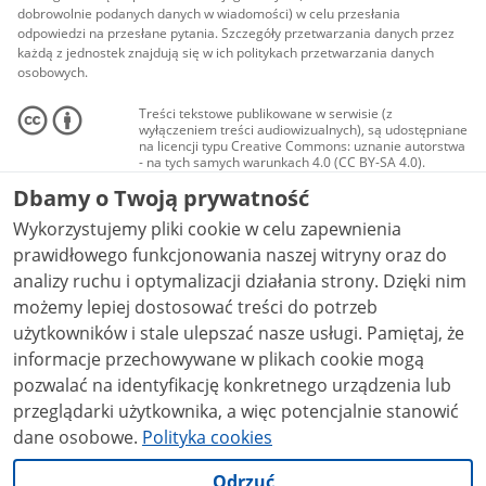
dobrowolnie podanych danych w wiadomości) w celu przesłania
odpowiedzi na przesłane pytania. Szczegóły przetwarzania danych przez
każdą z jednostek znajdują się w ich politykach przetwarzania danych
osobowych.
Treści tekstowe publikowane w serwisie (z
wyłączeniem treści audiowizualnych), są udostępniane
na licencji typu Creative Commons: uznanie autorstwa
- na tych samych warunkach 4.0 (CC BY-SA 4.0).
Materiały audiowizualne, w tym zdjęcia, materiały
Dbamy o Twoją prywatność
audio i wideo, są udostępniane na licencji typu
Creative Commons: uznanie autorstwa użycie
Wykorzystujemy pliki cookie w celu zapewnienia
niekomercyjne - bez utworów zależnych 4.0 (CC BY-
NC-ND 4.0), o ile nie jest to stwierdzone inaczej.
prawidłowego funkcjonowania naszej witryny oraz do
analizy ruchu i optymalizacji działania strony. Dzięki nim
możemy lepiej dostosować treści do potrzeb
użytkowników i stale ulepszać nasze usługi. Pamiętaj, że
informacje przechowywane w plikach cookie mogą
pozwalać na identyfikację konkretnego urządzenia lub
przeglądarki użytkownika, a więc potencjalnie stanowić
dane osobowe.
Polityka cookies
Odrzuć