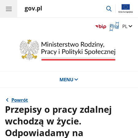
gov.pl
przejdź
do
wyszukiwar
Otwórz
Zmień 
PL
okno
z
tłumaczem
języka
migowego
MENU
Powrót
Przepisy o pracy zdalnej
wchodzą w życie.
Odpowiadamy na