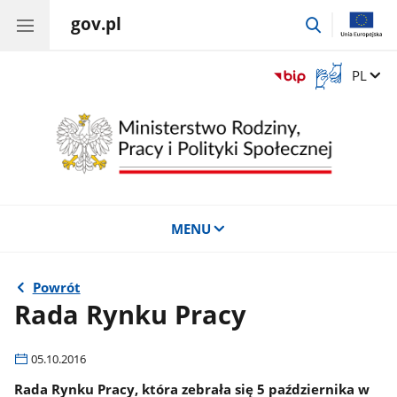
gov.pl
przejdź
do
wyszukiwar
Otwórz
Zmień 
PL
okno
z
tłumaczem
języka
migowego
MENU
Powrót
Rada Rynku Pracy
05.10.2016
Rada Rynku Pracy, która zebrała się 5 października w