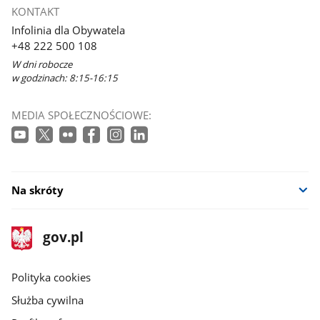
KONTAKT
Infolinia dla Obywatela
+48 222 500 108
W dni robocze
w godzinach: 8:15-16:15
MEDIA SPOŁECZNOŚCIOWE:
Na skróty
stopka
Strona
gov.pl
gov.pl
główna
gov.pl
Polityka cookies
Służba cywilna