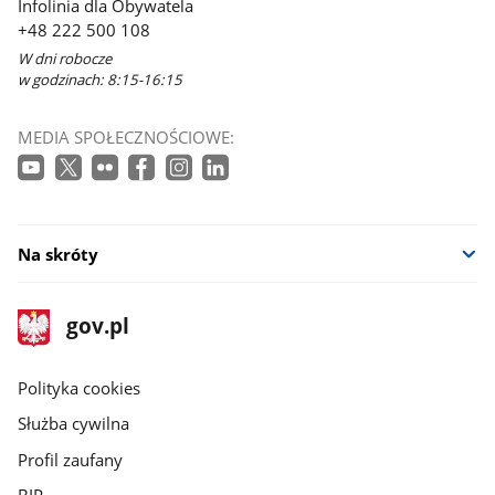
Infolinia dla Obywatela
+48 222 500 108
W dni robocze
w godzinach: 8:15-16:15
MEDIA SPOŁECZNOŚCIOWE:
Na skróty
stopka
Strona
gov.pl
gov.pl
główna
gov.pl
Polityka cookies
Służba cywilna
Profil zaufany
BIP