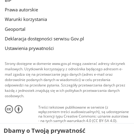
Prawa autorskie
Warunki korzystania
Geoportal
Deklaracja dostępności serwisu Gov.pl
Ustawienia prywatności
Strony dostępne w domenie www.gov.pl mogą zawierać adresy skrzynek
mailowych. Użytkownik korzystający z odnośnika będącego adresem e-
mail zgadza się na przetwarzanie jego danych (adres e-mail oraz
dobrowolnie podanych danych w wiadomości) w celu przesłania
odpowiedzi na przesłane pytania. Szczegóły przetwarzania danych przez
każdą z jednostek znajdują się w ich politykach przetwarzania danych
osobowych.
Treści tekstowe publikowane w serwisie (z
wyłączeniem treści audiowizualnych), są udostępniane
na licencji typu Creative Commons: uznanie autorstwa
- na tych samych warunkach 4.0 (CC BY-SA 4.0).
Materiały audiowizualne, w tym zdjęcia, materiały
Dbamy o Twoją prywatność
audio i wideo, są udostępniane na licencji typu