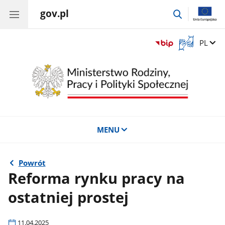
gov.pl
przejdź
do
wyszukiwar
Otwórz
Zmień 
PL
okno
z
tłumaczem
języka
migowego
MENU
Powrót
Reforma rynku pracy na
ostatniej prostej
11.04.2025