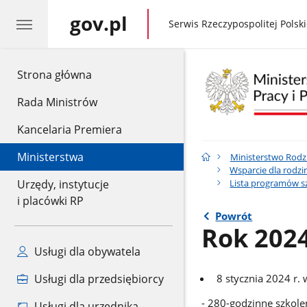
gov.pl
gov.pl
Serwis Rzeczypospolitej Polski
gov.pl
Strona główna
Rada Ministrów
Kancelaria Premiera
Ministerstwa
Ministerstwo Rodzin
Wsparcie dla rodzi
Lista programów sz
Urzędy, instytucje
i placówki RP
Powrót
Rok 202
Usługi dla obywatela
Usługi dla przedsiębiorcy
8 stycznia 2024 r.
- 280-godzinne szkole
Usługi dla urzędnika