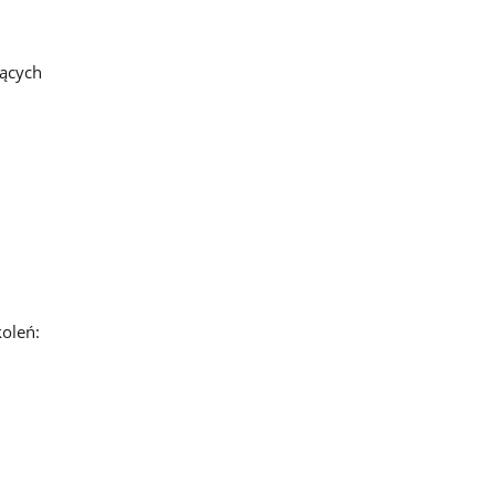
jących
oleń: