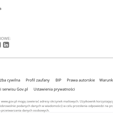
a
IOWE:
użba cywilna
Profil zaufany
BIP
Prawa autorskie
Warunki
i serwisu Gov.pl
Ustawienia prywatności
 www.gov.pl mogą zawierać adresy skrzynek mailowych. Użytkownik korzystający
dobrowolnie podanych danych w wiadomości) w celu przesłania odpowiedzi na prz
ach przetwarzania danych osobowych.