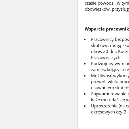
czasie powodzi, w t
obowiązków, przysług
Wsparcie pracowni
Pracownicy bezpoś
skutków, mogą skor
okres 20 dni. Kos
Pracowniczych.
Podwojony wymiar 
zamieszkujących te
Możliwość wykorzy
pozwoli wielu prac
usuwaniem skutkó
Zagwarantowanie p
każe mu udać się w
Uproszczenie (na c
okresowych czy BHP