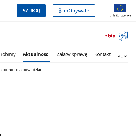
Logowanie
SZUKAJ
mObywatel
do
panelu
Otwórz
okno
z
tłumac
 robimy
Aktualności
Załatw sprawę
Kontakt
Zmień ję
PL
języka
migowe
a pomoc dla powodzian
ń