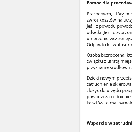
Pomoc dla pracodaw
Pracodawca, który mim
zwrot kosztów na utrz
Jeśli z powodu powodzi
odsetki. Jeśli utworzo
umorzenie wcześniejsz
Odpowiedni wniosek n
Osoba bezrobotna, któ
związku z utratą miej
przyznanie środków na
Dzięki nowym przepis
zatrudnienie skierowa
złożyć do urzędu prac
powodzi zatrudnienie,
kosztów to maksymaln
Wsparcie w zatrudn