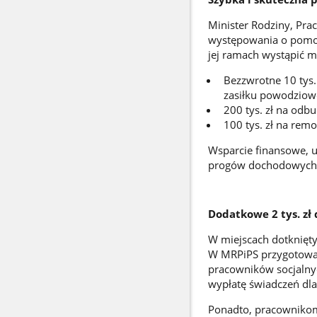
Minister Rodziny, Pra
występowania o pomoc 
jej ramach wystąpić 
Bezzwrotne 10 tys. 
zasiłku powodziow
200 tys. zł na od
100 tys. zł na re
Wsparcie finansowe, u
progów dochodowych, 
Dodatkowe 2 tys. zł
W miejscach dotkniętyc
W MRPiPS przygotowan
pracowników socjalnyc
wypłatę świadczeń dl
Ponadto, pracownikom