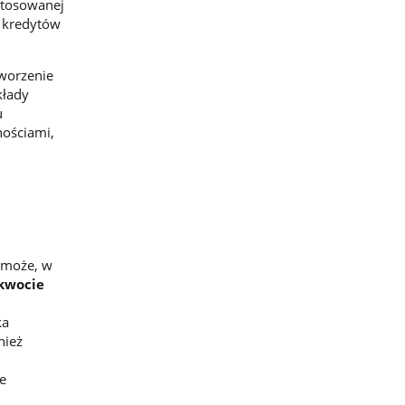
stosowanej
o kredytów
worzenie
kłady
u
nościami,
 może, w
kwocie
ka
nież
e