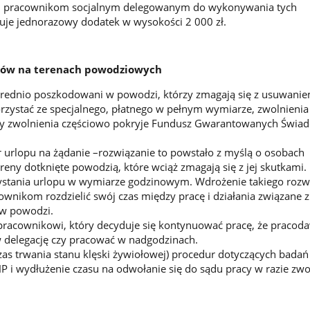
ym pracownikom socjalnym delegowanym do wykonywania tych
uje jednorazowy dodatek w wysokości 2 000 zł.
ków na terenach powodziowych
rednio poszkodowani w powodzi, którzy zmagają się z usuwanie
zystać ze specjalnego, płatnego w pełnym wymiarze, zwolnienia 
zty zwolnienia częściowo pokryje Fundusz Gwarantowanych Świa
urlopu na żądanie –rozwiązanie to powstało z myślą o osobach
reny dotknięte powodzią, które wciąż zmagają się z jej skutkami.
stania urlopu w wymiarze godzinowym. Wdrożenie takiego rozw
ownikom rozdzielić swój czas między pracę i działania związane z
w powodzi.
racownikowi, który decyduje się kontynuować pracę, że pracoda
 delegację czy pracować w nadgodzinach.
zas trwania stanu klęski żywiołowej) procedur dotyczących badań
 i wydłużenie czasu na odwołanie się do sądu pracy w razie zwo