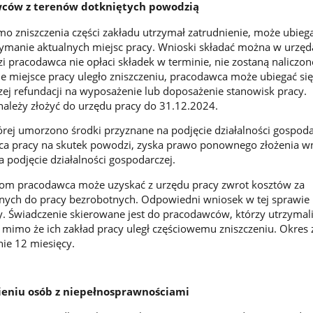
ców z terenów dotkniętych powodzią
o zniszczenia części zakładu utrzymał zatrudnienie, może ubiega
ymanie aktualnych miejsc pracy. Wnioski składać można w urzęd
 pracodawca nie opłaci składek w terminie, nie zostaną naliczone
ne miejsce pracy uległo zniszczeniu, pracodawca może ubiegać się
ej refundacji na wyposażenie lub doposażenie stanowisk pracy.
ależy złożyć do urzędu pracy do 31.12.2024.
rej umorzono środki przyznane na podjęcie działalności gospoda
sca pracy na skutek powodzi, zyska prawo ponownego złożenia w
 podjęcie działalności gospodarczej.
om pracodawca może uzyskać z urzędu pracy zwrot kosztów za
nych do pracy bezrobotnych. Odpowiedni wniosek w tej sprawie 
y. Świadczenie skierowane jest do pracodawców, którzy utrzymal
 mimo że ich zakład pracy uległ częściowemu zniszczeniu. Okres
ie 12 miesięcy.
ieniu osób z niepełnosprawnościami