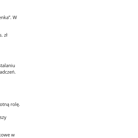
enka”. W
. zł
talaniu
adczeń.
otną rolę.
szy
skowe w