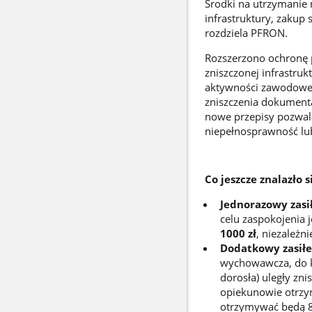
Środki na utrzymanie 
infrastruktury, zakup
rozdziela PFRON.
Rozszerzono ochronę 
zniszczonej infrastruk
aktywności zawodowej
zniszczenia dokumenta
nowe przepisy pozwal
niepełnosprawność lub
Co jeszcze znalazło 
Jednorazowy zasi
celu zaspokojenia 
1000 zł
, niezależn
Dodatkowy zasiłe
wychowawcza, do kt
dorosła) uległy zni
opiekunowie otrzym
otrzymywać będą 8