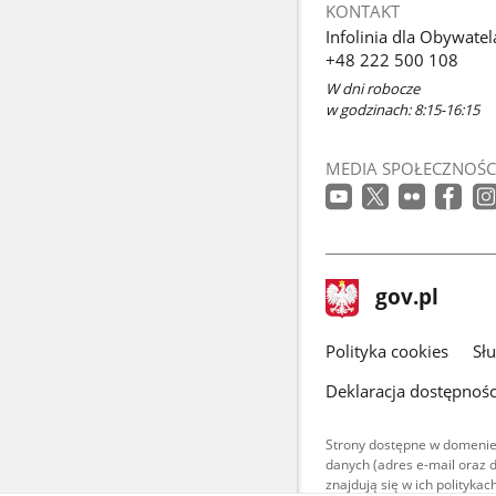
KONTAKT
Infolinia dla Obywatel
+48 222 500 108
W dni robocze
w godzinach: 8:15-16:15
MEDIA SPOŁECZNOŚC
stopka
Strona
gov.pl
gov.pl
główna
gov.pl
Polityka cookies
Sł
Deklaracja dostępnośc
Strony dostępne w domenie
danych (adres e-mail oraz 
znajdują się w ich polityk