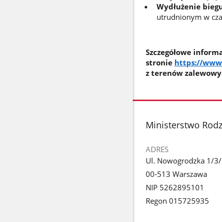
Wydłużenie bieg
utrudnionym w cza
Szczegółowe informa
stronie
https://www
z terenów zalewowyc
stopka
Ministerstwo Rodzi
ADRES
Ul. Nowogrodzka 1/3
00-513 Warszawa
NIP 5262895101
Regon 015725935