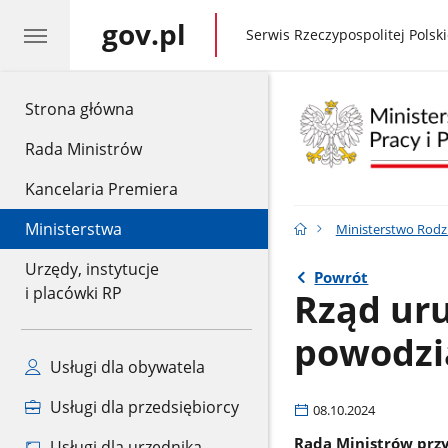
gov.pl
gov.pl
Serwis Rzeczypospolitej Polski
gov.pl
Strona główna
Rada Ministrów
Kancelaria Premiera
Ministerstwa
Ministerstwo Rodzin
Urzędy, instytucje
Powrót
i placówki RP
Rząd ur
powodzi
Usługi dla obywatela
Usługi dla przedsiębiorcy
08.10.2024
Rada Ministrów przy
Usługi dla urzędnika