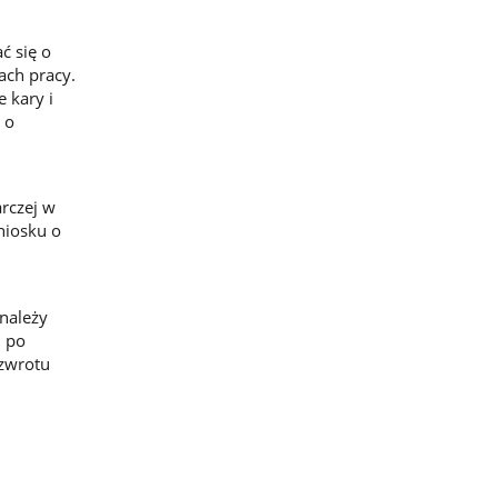
ć się o
ach pracy.
 kary i
 o
rczej w
niosku o
należy
i po
 zwrotu