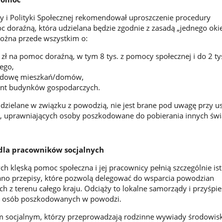
cy i Polityki Społecznej rekomendował uproszczenie procedury
doraźną, która udzielana będzie zgodnie z zasadą „jednego oki
można przede wszystkim o:
zł na pomoc doraźną, w tym 8 tys. z pomocy społecznej i do 2 tys
ego,
budowę mieszkań/domów,
mont budynków gospodarczych.
dzielane w związku z powodzią, nie jest brane pod uwagę przy us
uprawniających osoby poszkodowane do pobierania innych świ
 dla pracowników socjalnych
h klęską pomoc społeczna i jej pracownicy pełnią szczególnie ist
o przepisy, które pozwolą delegować do wsparcia powodzian
h z terenu całego kraju. Odciąży to lokalne samorządy i przyśpie
a osób poszkodowanych w powodzi.
 socjalnym, którzy przeprowadzają rodzinne wywiady środowi