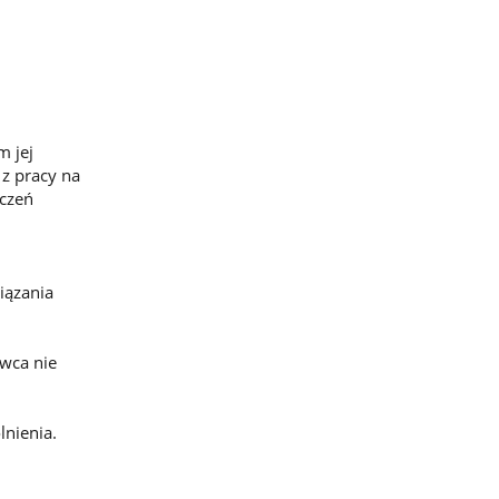
m jej
z pracy na
dczeń
iązania
wca nie
lnienia.