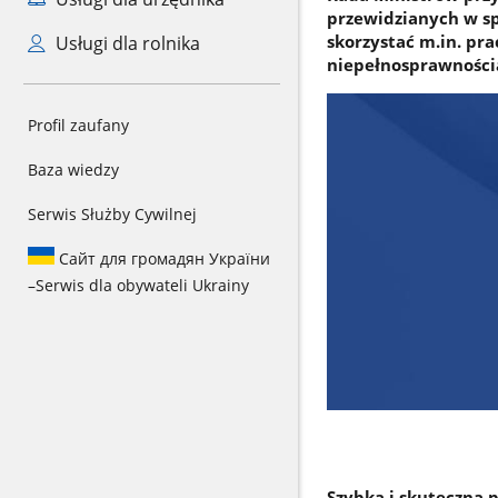
przewidzianych w s
skorzystać m.in. pra
Usługi dla rolnika
niepełnosprawnością
Profil zaufany
Baza wiedzy
Serwis Służby Cywilnej
Сайт для громадян України
–
Serwis dla obywateli Ukrainy
Szybka i skuteczna