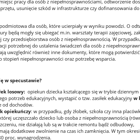
miejsc pracy dla osób z niepełnosprawnościami, odtworzenie do
 sprzętu, usunięcie szkód w infrastrukturze czy dofinansowania d
podmiotowa dla osób, które ucierpiały w wyniku powodzi. O odt
tury będą mogły się ubiegać m.in. warsztaty terapii zajęciowej, za
 czy przedsiębiorstwa osób z niepełnosprawnością. W przypadk
cji potrzebnej do ustalenia świadczeń dla osób z niepełnospraw
ają uwzględnić również inne dokumenty, które mogą potwierdzić
 stopień niepełnosprawności oraz potrzebę wsparcia.
się w specustawie?
łek losowy:
opiekun dziecka kształcącego się w trybie dziennym
jego potrzeb edukacyjnych, wystąpić o tzw. zasiłek edukacyjny
w 
ie od dochodów.
k opiekuńczy
: w przypadku, gdy żłobek, szkoła czy inna placów
órej uczęszczało dziecko lub osoba z niepełnosprawnością (rów
szczeniu, nie działają lub są w trakcie remontu bądź odbudowy,
ają dodatkowe zwolnienie na czas ich zamknięcia. W tym okresi
0 proc. wynagrodzenia.