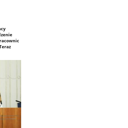
acy
dzenie
pracownic
Teraz