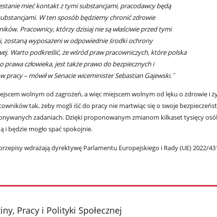
estanie mieć kontakt z tymi substancjami, pracodawcy będą
substancjami. W ten sposób będziemy chronić zdrowie
ków. Pracownicy, którzy dzisiaj nie są właściwie przed tymi
i, zostaną wyposażeni w odpowiednie środki ochrony
wej. Warto podkreślić, że wśród praw pracowniczych, które polska
o prawa człowieka, jest także prawo do bezpiecznych i
w pracy – mówił w Senacie wiceminister Sebastian Gajewski.
ejscem wolnym od zagrożeń, a więc miejscem wolnym od lęku o zdrowie i ży
owników tak, żeby mogli iść do pracy nie martwiąc się o swoje bezpieczeńs
ykonywanych zadaniach. Dzięki proponowanym zmianom kilkaset tysięcy osó
 i będzie mogło spać spokojnie.
przepisy wdrażają dyrektywę Parlamentu Europejskiego i Rady (UE) 2022/431
ny, Pracy i Polityki Społecznej