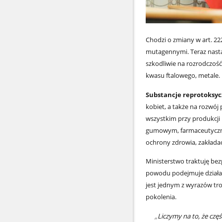
Chodzi o zmiany w art. 22
mutagennymi. Teraz nastą
szkodliwie na rozrodczość.
kwasu ftalowego, metale.
Substancje reprotoksy
kobiet, a także na rozwój
wszystkim przy produkcji
gumowym, farmaceutyczny
ochrony zdrowia, zakłada
Ministerstwo traktuję be
powodu podejmuje działa
jest jednym z wyrazów tr
pokolenia.
Liczymy na to, że czę