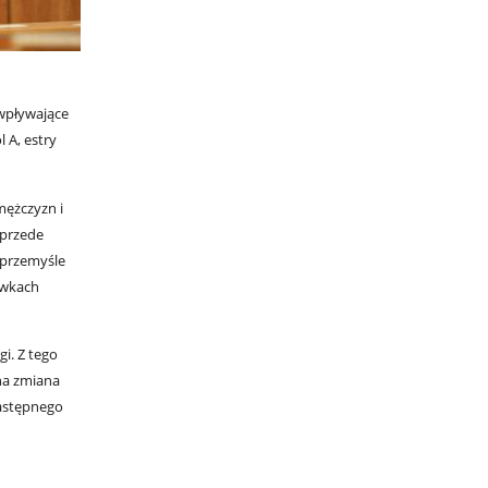
 wpływające
l A, estry
mężczyzn i
 przede
 przemyśle
ówkach
i. Z tego
na zmiana
następnego