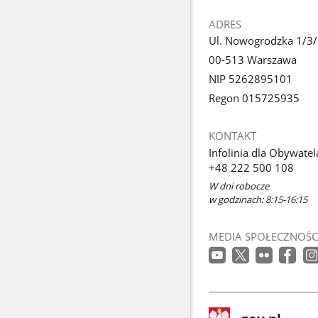
ADRES
Ul. Nowogrodzka 1/3
00-513 Warszawa
NIP 5262895101
Regon 015725935
KONTAKT
Infolinia dla Obywatel
+48 222 500 108
W dni robocze
w godzinach: 8:15-16:15
MEDIA SPOŁECZNOŚC
stopka
Strona