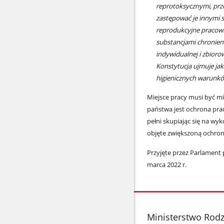
reprotoksycznymi, prz
zastępować je innymi 
reprodukcyjne pracowni
substancjami chronien
indywidualnej i zbioro
Konstytucja ujmuje jak
higienicznych warunkó
Miejsce pracy musi być mi
państwa jest ochrona prac
pełni skupiając się na w
objęte zwiększoną ochroną
Przyjęte przez Parlament 
marca 2022 r.
stopka
Ministerstwo Rodzi