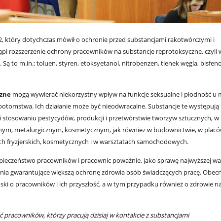
2, który dotychczas mówił o ochronie przed substancjami rakotwórczymi i
pi rozszerzenie ochrony pracowników na substancje reprotoksyczne, czyli
 Są to m.in.: toluen, styren, etoksyetanol, nitrobenzen, tlenek węgla, bisfeno
czne
mogą wywierać niekorzystny wpływ na funkcje seksualne i płodność u 
 potomstwa. Ich działanie może być nieodwracalne. Substancje te występują
 i stosowaniu pestycydów, produkcji i przetwórstwie tworzyw sztucznych, w
m, metalurgicznym, kosmetycznym, jak również w budownictwie, w plac
ch fryzjerskich, kosmetycznych i w warsztatach samochodowych.
zpieczeństwo pracowników i pracownic poważnie, jako sprawę najwyższej wag
nia gwarantujące większą ochronę zdrowia osób świadczących pracę. Obec
oski o pracowników i ich przyszłość, a w tym przypadku również o zdrowie 
ść pracowników, którzy pracują dzisiaj w kontakcie z substancjami