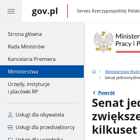
gov.pl
gov.pl
Serwis Rzeczypospolitej Polski
gov.pl
Strona główna
Rada Ministrów
Kancelaria Premiera
Ministerstwa
Ministerstwo Rodzin
Senat jednomyślnie
Urzędy, instytucje
i placówki RP
Powrót
Senat je
zwiększ
Usługi dla obywatela
kilkuset
Usługi dla przedsiębiorcy
Usługi dla urzędnika