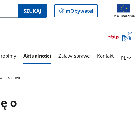
Logowanie
SZUKAJ
mObywatel
do
panelu
Otwórz
okno
z
tłumac
 robimy
Aktualności
Załatw sprawę
Kontakt
Zmień ję
PL
języka
migowe
w i pracownic
ę o