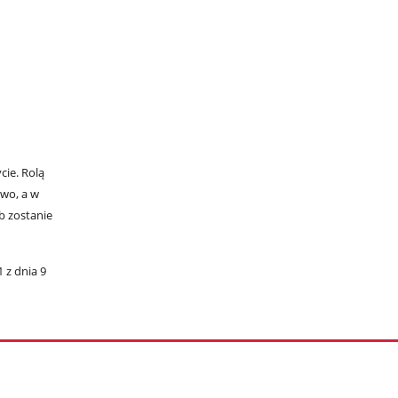
cie. Rolą
two, a w
b zostanie
 z dnia 9