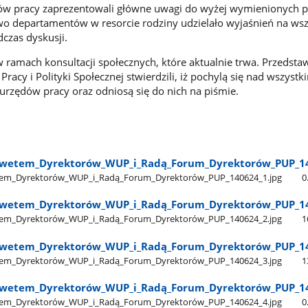
dów pracy zaprezentowali główne uwagi do wyżej wymienionych 
wo departamentów w resorcie rodziny udzielało wyjaśnień na wsz
czas dyskusji.
 ramach konsultacji społecznych, które aktualnie trwa. Przedstaw
Pracy i Polityki Społecznej stwierdzili, iż pochylą się nad wszystk
urzędów pracy oraz odniosą się do nich na piśmie.
nwetem​_Dyrektorów​_WUP​_i​_Radą​_Forum​_Dyrektorów​_PUP​_1
em​_Dyrektorów​_WUP​_i​_Radą​_Forum​_Dyrektorów​_PUP​_140624​_1.jpg
0
nwetem​_Dyrektorów​_WUP​_i​_Radą​_Forum​_Dyrektorów​_PUP​_1
em​_Dyrektorów​_WUP​_i​_Radą​_Forum​_Dyrektorów​_PUP​_140624​_2.jpg
1
nwetem​_Dyrektorów​_WUP​_i​_Radą​_Forum​_Dyrektorów​_PUP​_1
em​_Dyrektorów​_WUP​_i​_Radą​_Forum​_Dyrektorów​_PUP​_140624​_3.jpg
1
nwetem​_Dyrektorów​_WUP​_i​_Radą​_Forum​_Dyrektorów​_PUP​_1
em​_Dyrektorów​_WUP​_i​_Radą​_Forum​_Dyrektorów​_PUP​_140624​_4.jpg
0