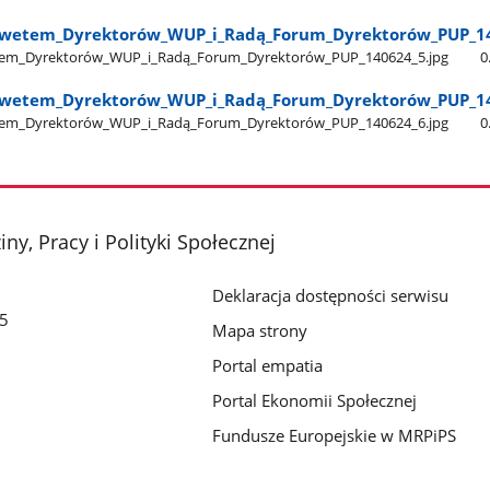
nwetem​_Dyrektorów​_WUP​_i​_Radą​_Forum​_Dyrektorów​_PUP​_1
em​_Dyrektorów​_WUP​_i​_Radą​_Forum​_Dyrektorów​_PUP​_140624​_5.jpg
0
nwetem​_Dyrektorów​_WUP​_i​_Radą​_Forum​_Dyrektorów​_PUP​_1
em​_Dyrektorów​_WUP​_i​_Radą​_Forum​_Dyrektorów​_PUP​_140624​_6.jpg
0
ny, Pracy i Polityki Społecznej
Deklaracja dostępności serwisu
/5
Mapa strony
Portal empatia
Portal Ekonomii Społecznej
Fundusze Europejskie w MRPiPS