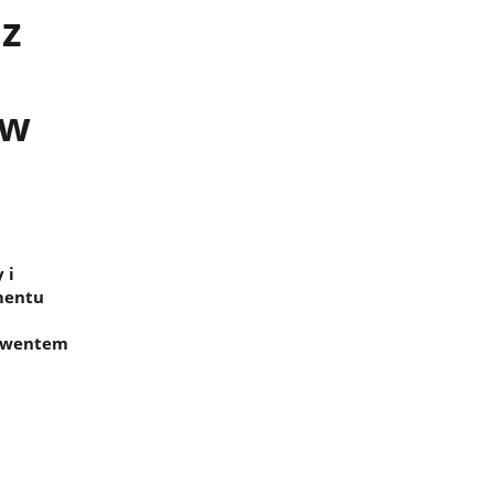
z
ów
 i
mentu
onwentem