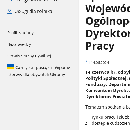
Wojewód
Usługi dla rolnika
Ogólnop
Dyrekto
Profil zaufany
Pracy
Baza wiedzy
Serwis Służby Cywilnej
14.06.2024
Сайт для громадян України
14 czerwca br. odbył
–
Serwis dla obywateli Ukrainy
Polityki Społeczne
Funduszy, Departame
Konwentem Dyrekto
Dyrektorów Powiato
Tematem spotkania by
rynku pracy i służb
dostępie cudzozie