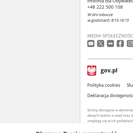
Infolinia dla Obywatel
+48 222 500 108
W dni robocze
w godzinach: 8:15-16:15
MEDIA SPOŁECZNOŚC
stopka
Strona
gov.pl
gov.pl
główna
gov.pl
Polityka cookies
Sł
Deklaracja dostępnośc
Strony dostępne w domenie
danych (adres e-mail oraz 
znajdują się w ich polityk
Treści teksto