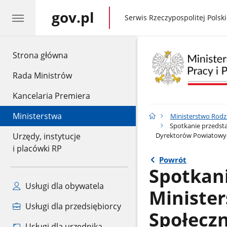
gov.pl
gov.pl
Serwis Rzeczypospolitej Polski
gov.pl
Strona główna
Rada Ministrów
Kancelaria Premiera
Ministerstwa
Ministerstwo Rodzin
Spotkanie przedsta
Dyrektorów Powiatowy
Urzędy, instytucje
i placówki RP
Powrót
Spotkani
Usługi dla obywatela
Minister
Usługi dla przedsiębiorcy
Społecz
Usługi dla urzędnika