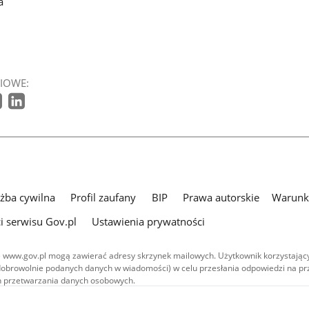
a
IOWE:
użba cywilna
Profil zaufany
BIP
Prawa autorskie
Warunki
i serwisu Gov.pl
Ustawienia prywatności
 www.gov.pl mogą zawierać adresy skrzynek mailowych. Użytkownik korzystający
dobrowolnie podanych danych w wiadomości) w celu przesłania odpowiedzi na prz
ach przetwarzania danych osobowych.
we publikowane w serwisie (z wyłączeniem treści audiowizualnych), są