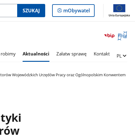
Logowanie
SZUKAJ
mObywatel
do
panelu
Otwórz
okno
z
tłumac
 robimy
Aktualności
Załatw sprawę
Kontakt
Zmień ję
PL
języka
migowe
Dyrektorów Wojewódzkich Urzędów Pracy oraz Ogólnopolskim Konwentem
ityki
orów