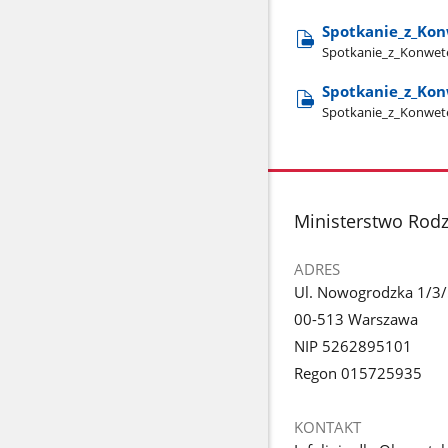
Spotkanie​_z​_Ko
Spotkanie​_z​_Konwet
Spotkanie​_z​_Ko
Spotkanie​_z​_Konwet
stopka
Ministerstwo Rodzi
ADRES
Ul. Nowogrodzka 1/3
00-513 Warszawa
NIP 5262895101
Regon 015725935
KONTAKT