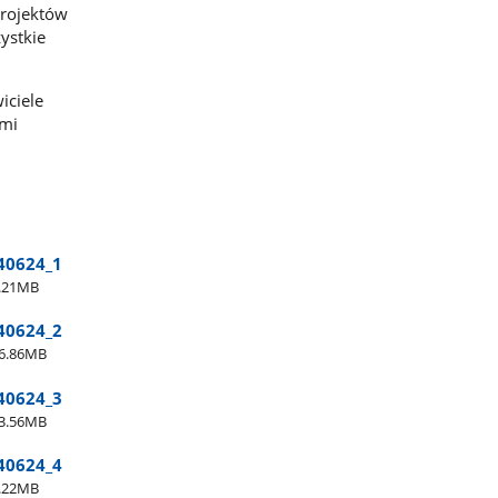
projektów
ystkie
iciele
imi
40624​_1
.21MB
40624​_2
6.86MB
40624​_3
3.56MB
40624​_4
.22MB