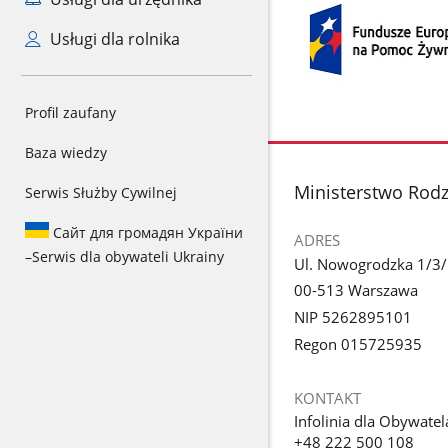
Usługi dla rolnika
Profil zaufany
Baza wiedzy
stopka
Ministerstwo Rodzi
Serwis Służby Cywilnej
Сайт для громадян України
ADRES
–
Serwis dla obywateli Ukrainy
Ul. Nowogrodzka 1/3
00-513 Warszawa
NIP 5262895101
Regon 015725935
KONTAKT
Infolinia dla Obywatel
+48 222 500 108