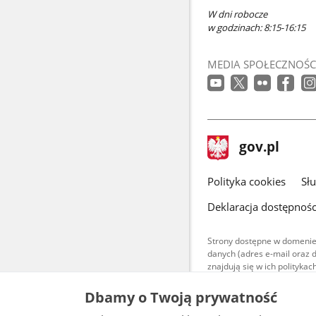
W dni robocze
w godzinach: 8:15-16:15
MEDIA SPOŁECZNOŚC
stopka
Strona
gov.pl
gov.pl
główna
gov.pl
Polityka cookies
Sł
Deklaracja dostępnośc
Strony dostępne w domenie
danych (adres e-mail oraz 
znajdują się w ich polityk
Treści teksto
Dbamy o Twoją prywatność
udostępniane
warunkach 4.0