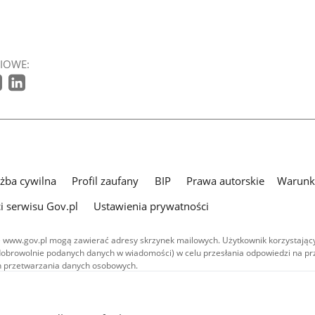
IOWE:
użba cywilna
Profil zaufany
BIP
Prawa autorskie
Warunki
i serwisu Gov.pl
Ustawienia prywatności
 www.gov.pl mogą zawierać adresy skrzynek mailowych. Użytkownik korzystający
dobrowolnie podanych danych w wiadomości) w celu przesłania odpowiedzi na prz
ach przetwarzania danych osobowych.
we publikowane w serwisie (z wyłączeniem treści audiowizualnych), są
 na licencji typu Creative Commons: uznanie autorstwa - na tych samych
 (CC BY-SA 4.0). Materiały audiowizualne, w tym zdjęcia, materiały audio i wideo