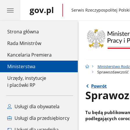
gov.pl
gov.pl
Serwis Rzeczypospolitej Polski
gov.pl
Strona główna
Rada Ministrów
Kancelaria Premiera
Ministerstwa
Ministerstwo Rodzin
Sprawozdawczość
Urzędy, instytucje
i placówki RP
Powrót
Sprawoz
Usługi dla obywatela
Tu będą publikowan
Usługi dla przedsiębiorcy
podlegających coroc
Usługi dla urzędnika