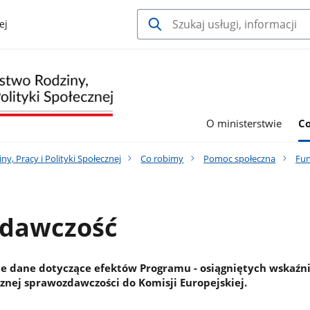
ej
O ministerstwie
C
y, Pracy i Polityki Społecznej
Co robimy
Pomoc społeczna
Fun
dawczość
e dane dotyczące efektów Programu - osiągniętych wskaźn
znej sprawozdawczości do Komisji Europejskiej.