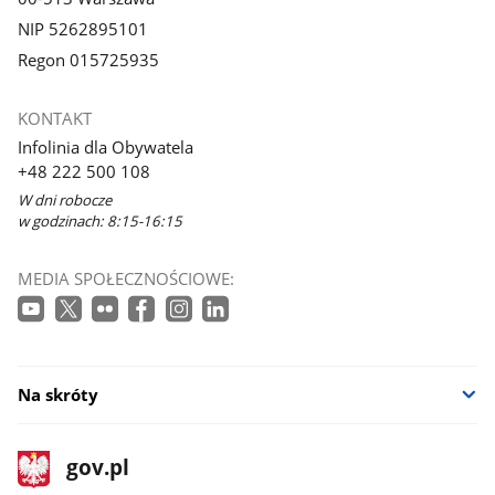
NIP 5262895101
Regon 015725935
KONTAKT
Infolinia dla Obywatela
+48 222 500 108
W dni robocze
w godzinach: 8:15-16:15
MEDIA SPOŁECZNOŚCIOWE:
Na skróty
stopka
Strona
gov.pl
gov.pl