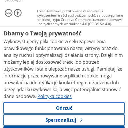
osobowych.
Treści tekstowe publikowane w serwisie (z
wyłączeniem treści audiowizualnych), są udostępniane
na licencji typu Creative Commons: uznanie autorstwa
- na tych samych warunkach 4.0 (CC BY-SA 4.0).
Materiały audiowizualne, w tym zdjęcia, materiały
Dbamy o Twoją prywatność
audio i wideo, są udostępniane na licencji typu
Creative Commons: uznanie autorstwa użycie
Wykorzystujemy pliki cookie w celu zapewnienia
niekomercyjne - bez utworów zależnych 4.0 (CC BY-
NC-ND 4.0), o ile nie jest to stwierdzone inaczej.
prawidłowego funkcjonowania naszej witryny oraz do
analizy ruchu i optymalizacji działania strony. Dzięki nim
możemy lepiej dostosować treści do potrzeb
użytkowników i stale ulepszać nasze usługi. Pamiętaj, że
informacje przechowywane w plikach cookie mogą
pozwalać na identyfikację konkretnego urządzenia lub
przeglądarki użytkownika, a więc potencjalnie stanowić
dane osobowe.
Polityka cookies
Odrzuć
Spersonalizuj