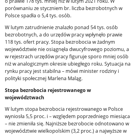
o prawie 178 tys. mniej niż w lutym 2021 roku. W
porównaniu ze styczniem br. liczba bezrobotnych w
Polsce spadła o 5,4 tys. osób.
W lutym zatrudnienie znalazło ponad 54 tys. osób
bezrobotnych, a do urzędów pracy wpłynęło prawie
118 tys. ofert pracy. Stopa bezrobocia w żadnym
województwie nie osiągnęła dwucyfrowego poziomu, a
w rejestrach urzędów pracy figuruje sporo mniej osób
niż w analogicznym okresie ubiegłego roku. Sytuacja na
rynku pracy jest stabilna – mówi minister rodziny i
polityki społecznej Marlena Maląg.
Stopa bezrobocia rejestrowanego w
województwach
W lutym stopa bezrobocia rejestrowanego w Polsce
wyniosła 5,5 proc. i – względem poprzedniego miesiąca
– nie zmieniła się. Najniższe bezrobocie odnotowano w
województwie wielkopolskim (3,2 proc.) a najwyższe w