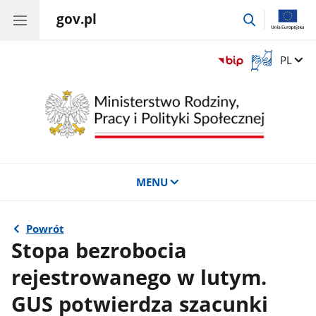
gov.pl
przejdź
do
wyszukiwar
Otwórz
Zmień 
PL
okno
z
tłumaczem
języka
migowego
MENU
Powrót
Stopa bezrobocia
rejestrowanego w lutym.
GUS potwierdza szacunki