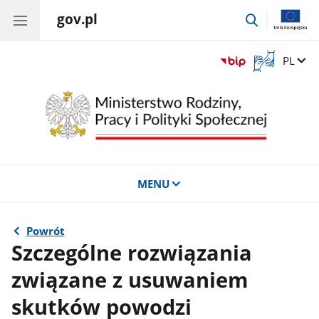
gov.pl
przejdź
do
wyszukiwar
Otwórz
Zmień 
PL
okno
z
tłumaczem
języka
migowego
MENU
Powrót
Szczególne rozwiązania
związane z usuwaniem
skutków powodzi