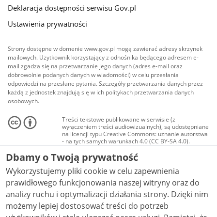
Deklaracja dostępności serwisu Gov.pl
Ustawienia prywatności
Strony dostępne w domenie www.gov.pl mogą zawierać adresy skrzynek
mailowych. Użytkownik korzystający z odnośnika będącego adresem e-
mail zgadza się na przetwarzanie jego danych (adres e-mail oraz
dobrowolnie podanych danych w wiadomości) w celu przesłania
odpowiedzi na przesłane pytania. Szczegóły przetwarzania danych przez
każdą z jednostek znajdują się w ich politykach przetwarzania danych
osobowych.
Treści tekstowe publikowane w serwisie (z
wyłączeniem treści audiowizualnych), są udostępniane
na licencji typu Creative Commons: uznanie autorstwa
- na tych samych warunkach 4.0 (CC BY-SA 4.0).
Materiały audiowizualne, w tym zdjęcia, materiały
Dbamy o Twoją prywatność
audio i wideo, są udostępniane na licencji typu
Creative Commons: uznanie autorstwa użycie
Wykorzystujemy pliki cookie w celu zapewnienia
niekomercyjne - bez utworów zależnych 4.0 (CC BY-
NC-ND 4.0), o ile nie jest to stwierdzone inaczej.
prawidłowego funkcjonowania naszej witryny oraz do
analizy ruchu i optymalizacji działania strony. Dzięki nim
możemy lepiej dostosować treści do potrzeb