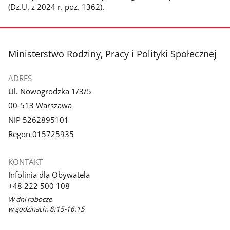
(Dz.U. z 2024 r. poz. 1362).
stopka
Ministerstwo Rodziny, Pracy i Polityki Społecznej
ADRES
Ul. Nowogrodzka 1/3/5
00-513 Warszawa
NIP 5262895101
Regon 015725935
KONTAKT
Infolinia dla Obywatela
+48 222 500 108
W dni robocze
w godzinach: 8:15-16:15