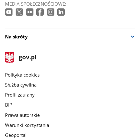
MEDIA SPOŁECZNOŚCIOWE:
Na skróty
stopka
Strona
gov.pl
gov.pl
główna
gov.pl
Polityka cookies
Służba cywilna
Profil zaufany
BIP
Prawa autorskie
Warunki korzystania
Geoportal