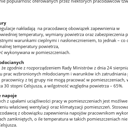
śnie popularność oferowanych przez niektórych pracodawców tzw
ury
 regulacje nakładają na pracodawcę obowiązek zapewnienia w
wiedniej temperatury, wymiany powietrza oraz zabezpieczenia 
ystnymi warunkami cieplnymi i nasłonecznieniem, to jednak – co 
malnej temperatury powietrza,
być wykonywana w pomieszczeniach.
odocianych
 że zgodnie z rozporządzeniem Rady Ministrów z dnia 24 sierpni
u prac wzbronionych młodocianym i warunków ich zatrudniania 
c, pracownicy z tej grupy nie mogą pracować w pomieszczeniach,
a 30 stopni Celsjusza, a wilgotność względna powietrza – 65%.
e napoje
ch z upałami uciążliwości pracy w pomieszczeniach jest możliw
eniu właściwej wentylacji oraz klimatyzacji pomieszczeń. Stosowa
racodawcę z obowiązku zapewnienia napojów pracownikom wyko
ch zamkniętych, o ile temperatura w takich pomieszczeniach nie
elsjusza.