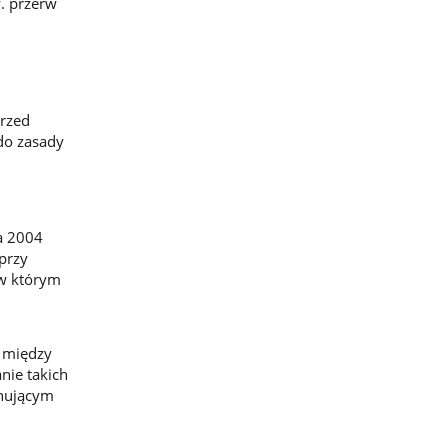
. przerw
przed
do zasady
a 2004
przy
 w którym
e między
nie takich
nującym