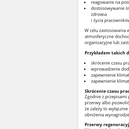
reagowanie na potr
dostosowywanie śr
zdrowia
i życia pracownikó
W celu zastosowania 
atmosferyczne dochod
organizacyjne lub zas
Przykładem takich d
skrócenie czasu p
wprowadzenie dod
zapewnienie klima
zapewnienie klimat
Skrócenie czasu pra
Zgodnie z przepisami
przerwy albo pozwolić
że zależy to wyłączni
obniżenia wynagrodze
Przerwy regeneracy