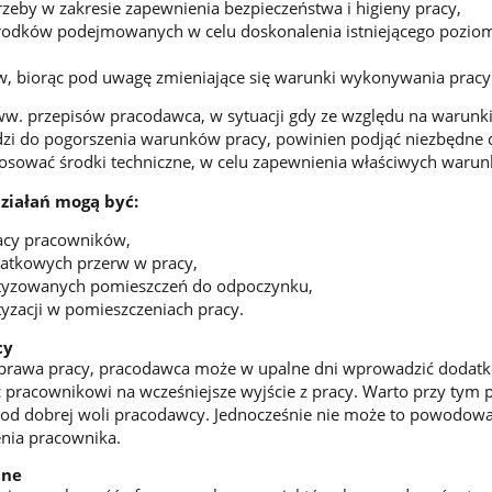
zeby w zakresie zapewnienia bezpieczeństwa i higieny pracy,
odków podejmowanych w celu doskonalenia istniejącego pozio
w, biorąc pod uwagę zmieniające się warunki wykonywania pracy
ww. przepisów pracodawca, w sytuacji gdy ze względu na warunk
zi do pogorszenia warunków pracy, powinien podjąć niezbędne d
tosować środki techniczne, w celu zapewnienia właściwych waru
ziałań mogą być:
racy pracowników,
atkowych przerw w pracy,
tyzowanych pomieszczeń do odpoczynku,
yzacji w pomieszczeniach pracy.
cy
 prawa pracy, pracodawca może w upalne dni wprowadzić dodat
 pracownikowi na wcześniejsze wyjście z pracy. Warto przy tym 
e od dobrej woli pracodawcy. Jednocześnie nie może to powodow
nia pracownika.
jne