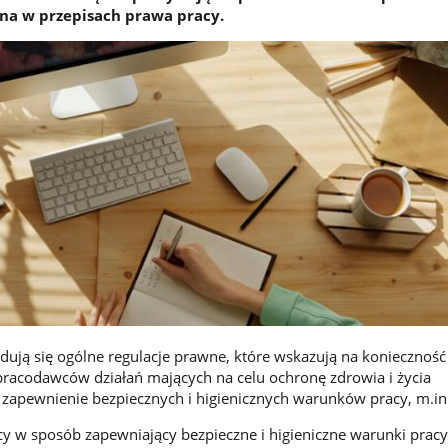
na w przepisach prawa pracy.
dują się ogólne regulacje prawne, które wskazują na konieczność
racodawców działań mających na celu ochronę zdrowia i życia
zapewnienie bezpiecznych i higienicznych warunków pracy, m.in.
y w sposób zapewniający bezpieczne i higieniczne warunki pracy