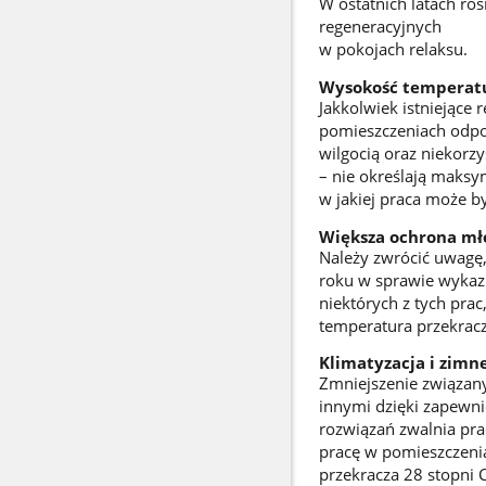
W ostatnich latach ro
regeneracyjnych
w pokojach relaksu.
Wysokość temperat
Jakkolwiek istniejące
pomieszczeniach odpo
wilgocią oraz niekorz
– nie określają maksy
w jakiej praca może 
Większa ochrona mł
Należy zwrócić uwagę,
roku w sprawie wykaz
niektórych z tych pra
temperatura przekracz
Klimatyzacja i zimn
Zmniejszenie związany
innymi dzięki zapewni
rozwiązań zwalnia p
pracę w pomieszczenia
przekracza 28 stopni C