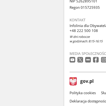
NIP 5262895101
Regon 015725935
KONTAKT
Infolinia dla Obywatel
+48 222 500 108
W dni robocze
w godzinach: 8:15-16:15
MEDIA SPOŁECZNOŚC
stopka
Strona
gov.pl
gov.pl
główna
gov.pl
Polityka cookies
Sł
Deklaracja dostępnośc