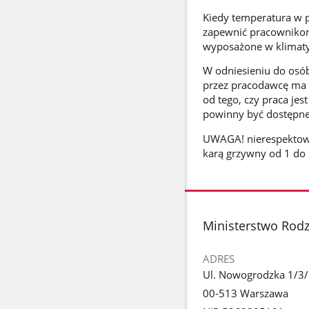
Kiedy temperatura w p
zapewnić pracownikom 
wyposażone w klimatyz
W odniesieniu do osób
przez pracodawcę ma m
od tego, czy praca je
powinny być dostępne 
UWAGA! nierespektowa
karą grzywny od 1 do 3
stopka
Ministerstwo Rodzi
ADRES
Ul. Nowogrodzka 1/3
00-513 Warszawa