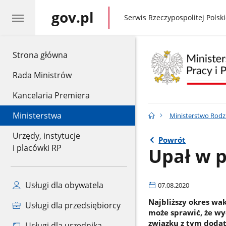
gov.pl
gov.pl
Serwis Rzeczypospolitej Polski
gov.pl
Strona główna
Rada Ministrów
Kancelaria Premiera
Ministerstwa
Ministerstwo Rodzin
Urzędy, instytucje
Powrót
i placówki RP
Upał w p
Usługi dla obywatela
07.08.2020
Najbliższy okres wa
Usługi dla przedsiębiorcy
może sprawić, że wy
związku z tym doda
Usługi dla urzędnika