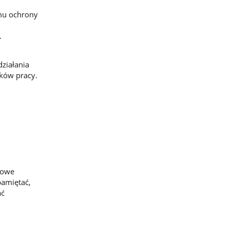
mu ochrony
.
i
ziałania
nków pracy.
kowe
pamiętać,
ać