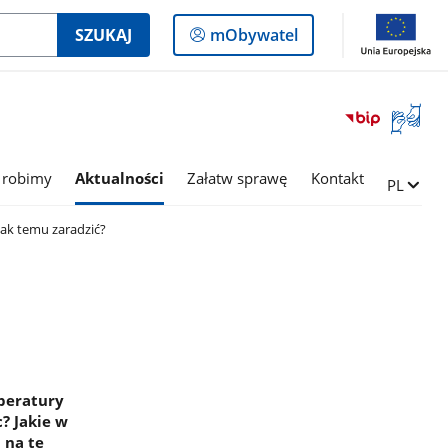
Logowanie
SZUKAJ
mObywatel
do
panelu
Otwórz
okno
z
tłumac
 robimy
Aktualności
Załatw sprawę
Kontakt
Zmień ję
PL
języka
migowe
Jak temu zaradzić?
mperatury
? Jakie w
 na te