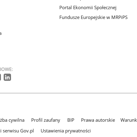
Portal Ekonomii Społecznej
Fundusze Europejskie w MRPiPS
a
IOWE:
użba cywilna
Profil zaufany
BIP
Prawa autorskie
Warunki
i serwisu Gov.pl
Ustawienia prywatności