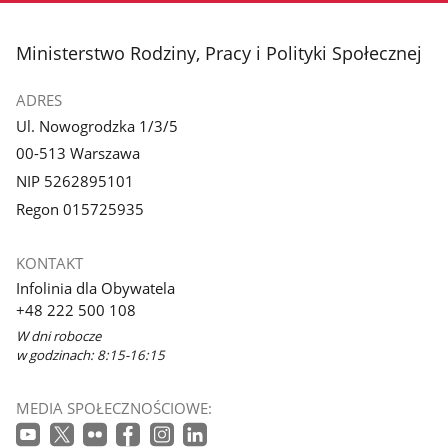
stopka
Ministerstwo Rodziny, Pracy i Polityki Społecznej
ADRES
Ul. Nowogrodzka 1/3/5
00-513 Warszawa
NIP 5262895101
Regon 015725935
KONTAKT
Infolinia dla Obywatela
+48 222 500 108
W dni robocze
w godzinach: 8:15-16:15
MEDIA SPOŁECZNOŚCIOWE: