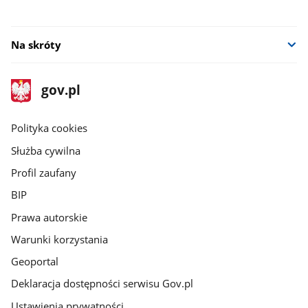
Na skróty
stopka
Strona
gov.pl
gov.pl
główna
gov.pl
Polityka cookies
Służba cywilna
Profil zaufany
BIP
Prawa autorskie
Warunki korzystania
Geoportal
Deklaracja dostępności serwisu Gov.pl
Ustawienia prywatności