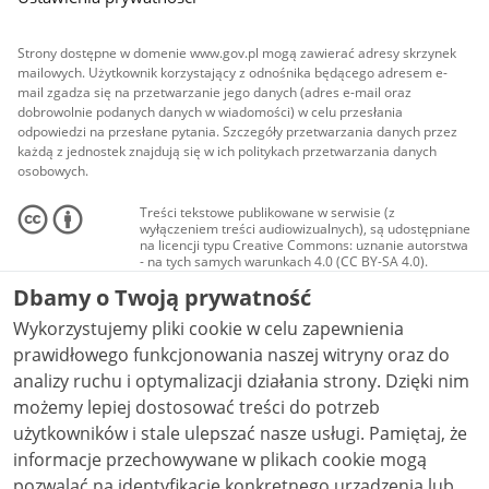
Strony dostępne w domenie www.gov.pl mogą zawierać adresy skrzynek
mailowych. Użytkownik korzystający z odnośnika będącego adresem e-
mail zgadza się na przetwarzanie jego danych (adres e-mail oraz
dobrowolnie podanych danych w wiadomości) w celu przesłania
odpowiedzi na przesłane pytania. Szczegóły przetwarzania danych przez
każdą z jednostek znajdują się w ich politykach przetwarzania danych
osobowych.
Treści tekstowe publikowane w serwisie (z
wyłączeniem treści audiowizualnych), są udostępniane
na licencji typu Creative Commons: uznanie autorstwa
- na tych samych warunkach 4.0 (CC BY-SA 4.0).
Materiały audiowizualne, w tym zdjęcia, materiały
Dbamy o Twoją prywatność
audio i wideo, są udostępniane na licencji typu
Creative Commons: uznanie autorstwa użycie
Wykorzystujemy pliki cookie w celu zapewnienia
niekomercyjne - bez utworów zależnych 4.0 (CC BY-
NC-ND 4.0), o ile nie jest to stwierdzone inaczej.
prawidłowego funkcjonowania naszej witryny oraz do
analizy ruchu i optymalizacji działania strony. Dzięki nim
możemy lepiej dostosować treści do potrzeb
użytkowników i stale ulepszać nasze usługi. Pamiętaj, że
informacje przechowywane w plikach cookie mogą
pozwalać na identyfikację konkretnego urządzenia lub