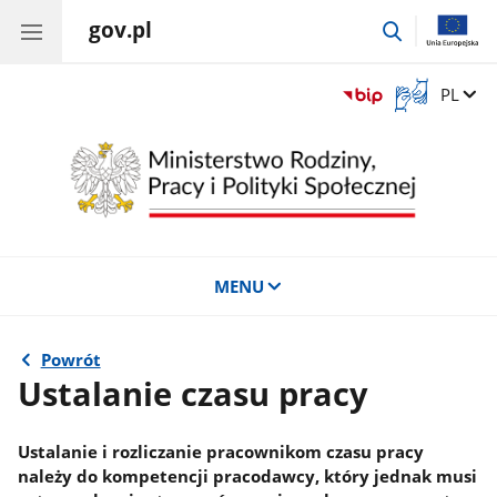
gov.pl
przejdź
do
wyszukiwar
Otwórz
Zmień 
PL
okno
z
tłumaczem
języka
migowego
MENU
Powrót
Ustalanie czasu pracy
Ustalanie i rozliczanie pracownikom czasu pracy
należy do kompetencji pracodawcy, który jednak musi