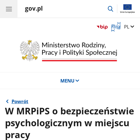
gov.pl
przejdź
do
wyszukiwar
Otwórz
Zmień 
PL
okno
z
tłumaczem
języka
migowego
MENU
Powrót
W MRPiPS o bezpieczeństwie
psychologicznym w miejscu
pracy