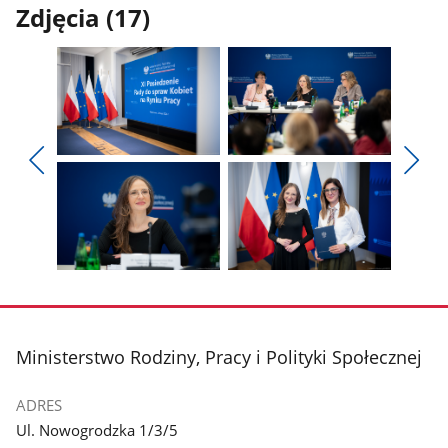
Zdjęcia (17)
Pokaż
Pokaż
zdjęcie
zdjęcie
Pokaż
Poka
1
2
poprzednie
nest
z
z
zdjęcia
zdjęc
galerii.
galerii.
Pokaż
Pokaż
zdjęcie
zdjęcie
3
4
z
z
stopka
Ministerstwo Rodziny, Pracy i Polityki Społecznej
galerii.
galerii.
ADRES
Ul. Nowogrodzka 1/3/5