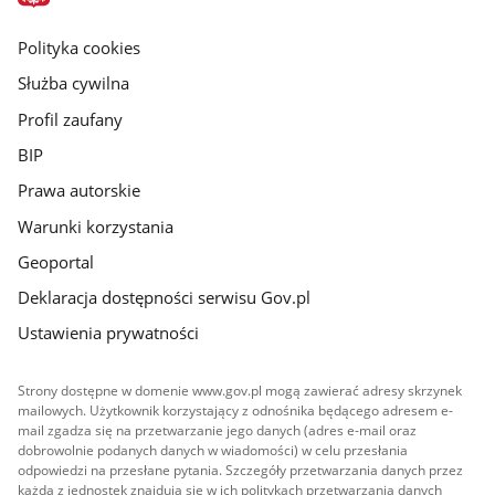
główna
gov.pl
Polityka cookies
Służba cywilna
Profil zaufany
BIP
Prawa autorskie
Warunki korzystania
Geoportal
Deklaracja dostępności serwisu Gov.pl
Ustawienia prywatności
Strony dostępne w domenie www.gov.pl mogą zawierać adresy skrzynek
mailowych. Użytkownik korzystający z odnośnika będącego adresem e-
mail zgadza się na przetwarzanie jego danych (adres e-mail oraz
dobrowolnie podanych danych w wiadomości) w celu przesłania
odpowiedzi na przesłane pytania. Szczegóły przetwarzania danych przez
każdą z jednostek znajdują się w ich politykach przetwarzania danych