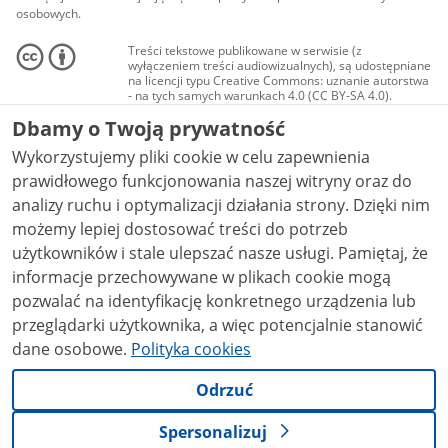
osobowych.
Treści tekstowe publikowane w serwisie (z
wyłączeniem treści audiowizualnych), są udostępniane
na licencji typu Creative Commons: uznanie autorstwa
- na tych samych warunkach 4.0 (CC BY-SA 4.0).
Materiały audiowizualne, w tym zdjęcia, materiały
Dbamy o Twoją prywatność
audio i wideo, są udostępniane na licencji typu
Creative Commons: uznanie autorstwa użycie
Wykorzystujemy pliki cookie w celu zapewnienia
niekomercyjne - bez utworów zależnych 4.0 (CC BY-
NC-ND 4.0), o ile nie jest to stwierdzone inaczej.
prawidłowego funkcjonowania naszej witryny oraz do
analizy ruchu i optymalizacji działania strony. Dzięki nim
możemy lepiej dostosować treści do potrzeb
użytkowników i stale ulepszać nasze usługi. Pamiętaj, że
informacje przechowywane w plikach cookie mogą
pozwalać na identyfikację konkretnego urządzenia lub
przeglądarki użytkownika, a więc potencjalnie stanowić
dane osobowe.
Polityka cookies
Odrzuć
Spersonalizuj