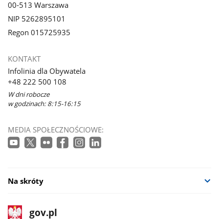
00-513 Warszawa
NIP 5262895101
Regon 015725935
KONTAKT
Infolinia dla Obywatela
+48 222 500 108
W dni robocze
w godzinach: 8:15-16:15
MEDIA SPOŁECZNOŚCIOWE:
Na skróty
stopka
Strona
gov.pl
gov.pl