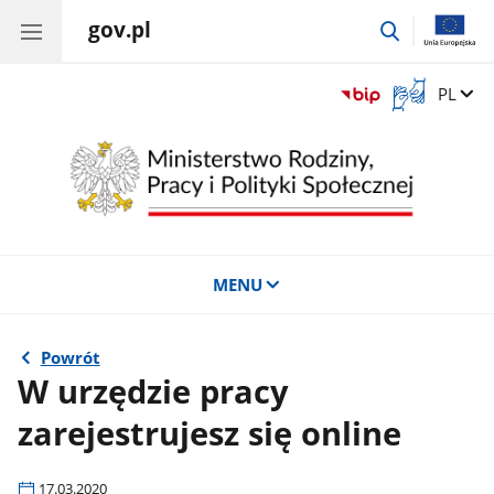
gov.pl
przejdź
do
wyszukiwar
Otwórz
Zmień 
PL
okno
z
tłumaczem
języka
migowego
MENU
Powrót
W urzędzie pracy
zarejestrujesz się online
17.03.2020