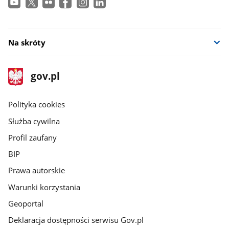
Na skróty
stopka
Strona
gov.pl
gov.pl
główna
gov.pl
Polityka cookies
Służba cywilna
Profil zaufany
BIP
Prawa autorskie
Warunki korzystania
Geoportal
Deklaracja dostępności serwisu Gov.pl