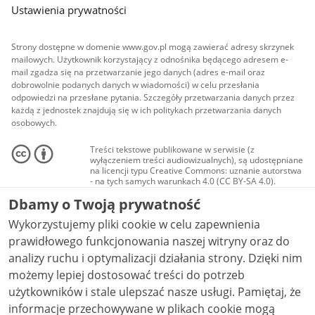
Ustawienia prywatności
Strony dostępne w domenie www.gov.pl mogą zawierać adresy skrzynek
mailowych. Użytkownik korzystający z odnośnika będącego adresem e-
mail zgadza się na przetwarzanie jego danych (adres e-mail oraz
dobrowolnie podanych danych w wiadomości) w celu przesłania
odpowiedzi na przesłane pytania. Szczegóły przetwarzania danych przez
każdą z jednostek znajdują się w ich politykach przetwarzania danych
osobowych.
Treści tekstowe publikowane w serwisie (z
wyłączeniem treści audiowizualnych), są udostępniane
na licencji typu Creative Commons: uznanie autorstwa
- na tych samych warunkach 4.0 (CC BY-SA 4.0).
Materiały audiowizualne, w tym zdjęcia, materiały
Dbamy o Twoją prywatność
audio i wideo, są udostępniane na licencji typu
Creative Commons: uznanie autorstwa użycie
Wykorzystujemy pliki cookie w celu zapewnienia
niekomercyjne - bez utworów zależnych 4.0 (CC BY-
NC-ND 4.0), o ile nie jest to stwierdzone inaczej.
prawidłowego funkcjonowania naszej witryny oraz do
analizy ruchu i optymalizacji działania strony. Dzięki nim
możemy lepiej dostosować treści do potrzeb
użytkowników i stale ulepszać nasze usługi. Pamiętaj, że
informacje przechowywane w plikach cookie mogą