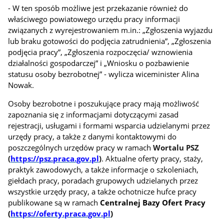
- W ten sposób możliwe jest przekazanie również do
właściwego powiatowego urzędu pracy informacji
związanych z wyrejestrowaniem m.in.: „Zgłoszenia wyjazdu
lub braku gotowości do podjęcia zatrudnienia”, „Zgłoszenia
podjęcia pracy”, „Zgłoszenia rozpoczęcia/ wznowienia
działalności gospodarczej” i „Wniosku o pozbawienie
statusu osoby bezrobotnej” - wylicza wiceminister Alina
Nowak.
Osoby bezrobotne i poszukujące pracy mają możliwość
zapoznania się z informacjami dotyczącymi zasad
rejestracji, usługami i formami wsparcia udzielanymi przez
urzędy pracy, a także z danymi kontaktowymi do
poszczególnych urzędów pracy w ramach
Wortalu PSZ
(
https://psz.praca.gov.pl
)
. Aktualne oferty pracy, staży,
praktyk zawodowych, a także informacje o szkoleniach,
giełdach pracy, poradach grupowych udzielanych przez
wszystkie urzędy pracy, a także ochotnicze hufce pracy
publikowane są w ramach
Centralnej Bazy Ofert Pracy
(
https://oferty.praca.gov.p
l
)