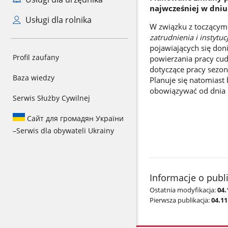
najwcześniej w dniu 
Usługi dla rolnika
W związku z toczącym
zatrudnienia i instytu
pojawiających się don
Profil zaufany
powierzania pracy cu
dotyczące pracy sezon
Baza wiedzy
Planuje się natomiast
obowiązywać od dnia 1
Serwis Służby Cywilnej
Сайт для громадян України
–
Serwis dla obywateli Ukrainy
Informacje o publ
Ostatnia modyfikacja:
04.
Pierwsza publikacja:
04.11