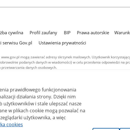
użba cywilna
Profil zaufany
BIP
Prawa autorskie
Warunki
i serwisu Gov.pl
Ustawienia prywatności
 www.gov.pl mogą zawierać adresy skrzynek mailowych. Użytkownik korzystający
dobrowolnie podanych danych w wiadomości) w celu przesłania odpowiedzi na prz
ach przetwarzania danych osobowych.
we publikowane w serwisie (z wyłączeniem treści audiowizualnych), są
 na licencji typu Creative Commons: uznanie autorstwa - na tych samych
 (CC BY-SA 4.0). Materiały audiowizualne, w tym zdjęcia, materiały audio i wideo
ienia prawidłowego funkcjonowania
ane na licencji typu Creative Commons: uznanie autorstwa użycie niekomercyjne 
ależnych 4.0 (CC BY-NC-ND 4.0), o ile nie jest to stwierdzone inaczej.
i działania strony. Dzięki nim
 użytkowników i stale ulepszać nasze
zeglądarki użytkownika, a więc
yka cookies