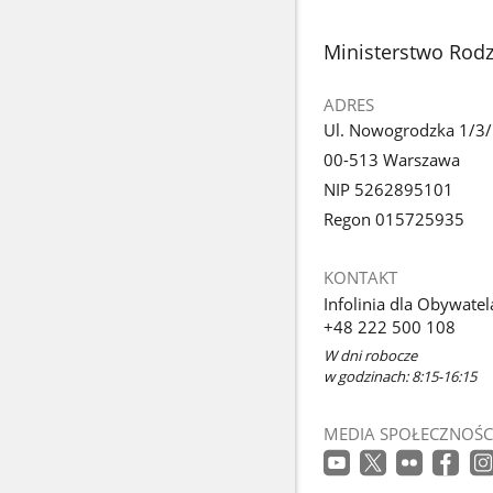
stopka
Ministerstwo Rodzi
ADRES
Ul. Nowogrodzka 1/3
00-513 Warszawa
NIP 5262895101
Regon 015725935
KONTAKT
Infolinia dla Obywatel
+48 222 500 108
W dni robocze
w godzinach: 8:15-16:15
MEDIA SPOŁECZNOŚC