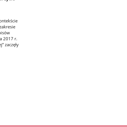
ontekście
zakresie
pisów
a 2017 r.
j” zaczęły