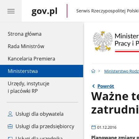
gov.pl
gov.pl
Serwis Rzeczypospolitej Polski
gov.pl
Strona główna
Rada Ministrów
Kancelaria Premiera
Ministerstwa
Ministerstwo Rodzin
Urzędy, instytucje
Powrót
i placówki RP
Ważne t
zatrudn
Usługi dla obywatela
Usługi dla przedsiębiorcy
01.12.2016
Planowane zmiany p
Usługi dla urzędnika