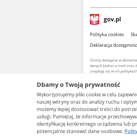
stopka
Strona
gov.pl
gov.pl
główna
gov.pl
Polityka cookies
Sł
Deklaracja dostępnośc
Strony dostępne w domenie
danych (adres e-mail oraz 
znajdują się w ich polityk
Treści teksto
Dbamy o Twoją prywatność
udostępniane
warunkach 4.0
Wykorzystujemy pliki cookie w celu zapewn
są udostępni
bez utworów z
naszej witryny oraz do analizy ruchu i optymalizacj
możemy lepiej dostosować treści do potrzeb
usługi. Pamiętaj, że informacje przechowywane w plikach cookie mogą pozwalać na
identyfikację konkretnego urządzenia lub pr
potencjalnie stanowić dane osobowe.
Polit