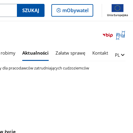
Logowanie
SZUKAJ
mObywatel
do
panelu
Otwórz
okno
z
tłumac
 robimy
Aktualności
Załatw sprawę
Kontakt
Zmień ję
PL
języka
migowe
 dla pracodawców zatrudniających cudzoziemców
w życie