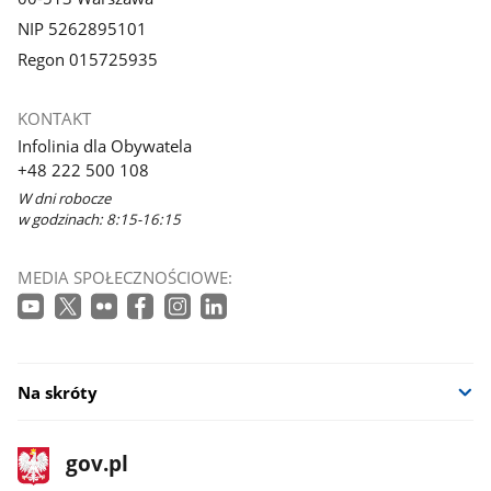
NIP 5262895101
Regon 015725935
KONTAKT
Infolinia dla Obywatela
+48 222 500 108
W dni robocze
w godzinach: 8:15-16:15
MEDIA SPOŁECZNOŚCIOWE:
Na skróty
stopka
Strona
gov.pl
gov.pl