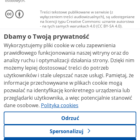
osobowych.
Treści tekstowe publikowane w serwisie (z
wyłączeniem treści audiowizualnych), są udostępniane
na licencji typu Creative Commons: uznanie autorstwa
- na tych samych warunkach 4.0 (CC BY-SA 4.0).
Materiały audiowizualne, w tym zdjęcia, materiały
Dbamy o Twoją prywatność
audio i wideo, są udostępniane na licencji typu
Creative Commons: uznanie autorstwa użycie
Wykorzystujemy pliki cookie w celu zapewnienia
niekomercyjne - bez utworów zależnych 4.0 (CC BY-
NC-ND 4.0), o ile nie jest to stwierdzone inaczej.
prawidłowego funkcjonowania naszej witryny oraz do
analizy ruchu i optymalizacji działania strony. Dzięki nim
możemy lepiej dostosować treści do potrzeb
użytkowników i stale ulepszać nasze usługi. Pamiętaj, że
informacje przechowywane w plikach cookie mogą
pozwalać na identyfikację konkretnego urządzenia lub
przeglądarki użytkownika, a więc potencjalnie stanowić
dane osobowe.
Polityka cookies
Odrzuć
Spersonalizuj