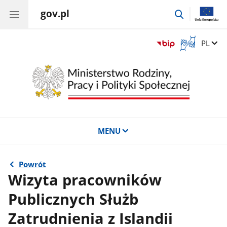
gov.pl
przejdź
do
wyszukiwar
Otwórz
Zmień 
PL
okno
z
tłumaczem
języka
migowego
MENU
Powrót
Wizyta pracowników
Publicznych Służb
Zatrudnienia z Islandii