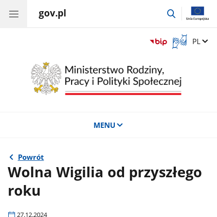
gov.pl
przejdź
do
wyszukiwar
Otwórz
Zmień 
PL
okno
z
tłumaczem
języka
migowego
MENU
Powrót
Wolna Wigilia od przyszłego
roku
27.12.2024