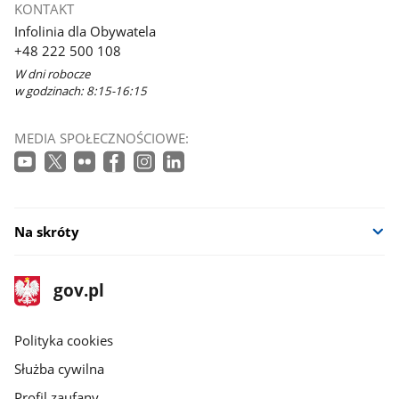
KONTAKT
Infolinia dla Obywatela
+48 222 500 108
W dni robocze
w godzinach: 8:15-16:15
MEDIA SPOŁECZNOŚCIOWE:
Na skróty
stopka
Strona
gov.pl
gov.pl
główna
gov.pl
Polityka cookies
Służba cywilna
Profil zaufany