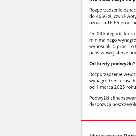
Rozporządzenie oznacz
do 4666 zł, czyli kwo
oznacza 16,65 proc. po
Od XII kategorii, któr
minimalnego wynagrod
wynosi ok. 5 proc. To
państwowej sferze bud
Od kiedy podwyżki?
Rozporządzenie wejdz
wynagrodzenia zasad
od 1 marca 2025 roku
Podwyżki sfinansowan
dyspozycji poszczegól
stopka
Ministerstwo Rodzi