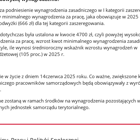
a podniesienie wynagrodzenia zasadniczego w I kategorii zasze
ty minimalnego wynagrodzenia za pracę, jaka obowiązuje w 2025 
dwyżki (666 zł) dla tej kategorii zaszeregowania.
a dotychczas była ustalona w kwocie 4700 zł, czyli powyżej wysok
zenia za pracę, wzrost kwot minimalnego wynagrodzenia zasad
 tyle, ile wynosi średnioroczny wskaźnik wzrostu wynagrodzeń w
żetowej (105 proc.) w 2025 r.
ie w życie z dniem 14czerwca 2025 roku. Co ważne, zwiększone 
niczego pracowników samorządowych będą obowiązywały z wy
.
e zostaną w ramach środków na wynagrodzenia pozostających 
nych jednostek samorządu terytorialnego.
ny, Pracy i Polityki Społecznej