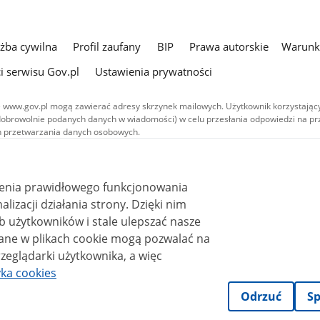
użba cywilna
Profil zaufany
BIP
Prawa autorskie
Warunki
i serwisu Gov.pl
Ustawienia prywatności
 www.gov.pl mogą zawierać adresy skrzynek mailowych. Użytkownik korzystający
dobrowolnie podanych danych w wiadomości) w celu przesłania odpowiedzi na prz
ach przetwarzania danych osobowych.
we publikowane w serwisie (z wyłączeniem treści audiowizualnych), są
 na licencji typu Creative Commons: uznanie autorstwa - na tych samych
 (CC BY-SA 4.0). Materiały audiowizualne, w tym zdjęcia, materiały audio i wideo
ienia prawidłowego funkcjonowania
ane na licencji typu Creative Commons: uznanie autorstwa użycie niekomercyjne 
ależnych 4.0 (CC BY-NC-ND 4.0), o ile nie jest to stwierdzone inaczej.
i działania strony. Dzięki nim
 użytkowników i stale ulepszać nasze
zeglądarki użytkownika, a więc
yka cookies
Odrzuć
Sp