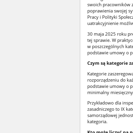
swoich pracowników z
poprawienia swojej sy
Pracy i Polityki Społe
uatrakcyjnienie możl
30 maja 2025 roku pr
tej sprawie. W prakty
w poszczególnych kat
podstawie umowy o p
Czym są kategorie z
Kategorie zaszeregow
rozporządzeniu do ka
podstawie umowy o pra
minimalny miesięczny
Przykładowo dla insp
zasadniczego to IX ka
samorządowej jednostki
kategoria.
Kto może liczyć na