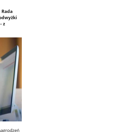
, Rada
podwyżki
- z
nagrodzeń