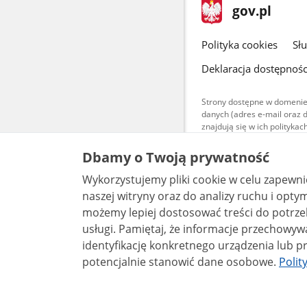
stopka
Strona
gov.pl
gov.pl
główna
gov.pl
Polityka cookies
Sł
Deklaracja dostępnośc
Strony dostępne w domenie
danych (adres e-mail oraz 
znajdują się w ich polityk
Treści teksto
Dbamy o Twoją prywatność
udostępniane
warunkach 4.0
Wykorzystujemy pliki cookie w celu zapewn
są udostępni
bez utworów z
naszej witryny oraz do analizy ruchu i optymalizacj
możemy lepiej dostosować treści do potrzeb
usługi. Pamiętaj, że informacje przechowywane w plikach cookie mogą pozwalać na
identyfikację konkretnego urządzenia lub pr
potencjalnie stanowić dane osobowe.
Polit