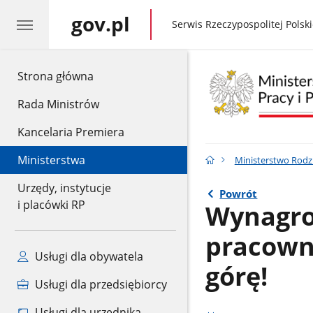
gov.pl
gov.pl
Serwis Rzeczypospolitej Polski
gov.pl
Strona główna
Rada Ministrów
Kancelaria Premiera
Ministerstwa
Ministerstwo Rodzin
Urzędy, instytucje
Powrót
i placówki RP
Wynagro
pracown
Usługi dla obywatela
górę!
Usługi dla przedsiębiorcy
Usługi dla urzędnika