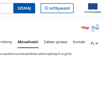
Logowanie
SZUKAJ
mObywatel
do
panelu
Otwórz
okno
z
tłumac
 robimy
Aktualności
Załatw sprawę
Kontakt
Zmień ję
PL
języka
migowe
a zasadnicze pracowników samorządowych w górę!