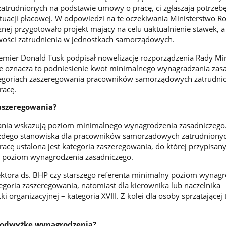
atrudnionych na podstawie umowy o pracę, ci zgłaszają potrzeb
tuacji płacowej. W odpowiedzi na te oczekiwania Ministerstwo Ro
cznej przygotowało projekt mający na celu uaktualnienie stawek, a
iwości zatrudnienia w jednostkach samorządowych.
emier Donald Tusk podpisał nowelizację rozporządzenia Rady Mi
ce oznacza to podniesienie kwot minimalnego wynagradzania zas
egoriach zaszeregowania pracowników samorządowych zatrudni
racę.
aszeregowania?
ania wskazują poziom minimalnego wynagrodzenia zasadniczego
żdego stanowiska dla pracowników samorządowych zatrudniony
cę ustalona jest kategoria zaszeregowania, do której przypisany
 poziom wynagrodzenia zasadniczego.
ektora ds. BHP czy starszego referenta minimalny poziom wynag
tegoria zaszeregowania, natomiast dla kierownika lub naczelnika
 organizacyjnej – kategoria XVIII. Z kolei dla osoby sprzątającej t
 podwyżkę wynagrodzenia?