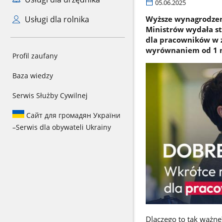
05.06.2025
Usługi dla rolnika
Wyższe wynagrodzen
Ministrów wydała st
dla pracowników w z
wyrównaniem od 1 m
Profil zaufany
Baza wiedzy
Serwis Służby Cywilnej
Сайт для громадян України
–
Serwis dla obywateli Ukrainy
Dlaczego to tak ważn