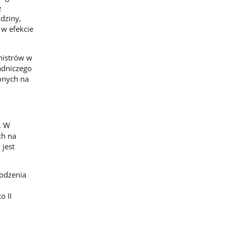
ę
dziny,
 w efekcie
nistrów w
adniczego
onych na
. W
ch na
 jest
rodzenia
o II