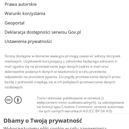
Prawa autorskie
Warunki korzystania
Geoportal
Deklaracja dostępności serwisu Gov.pl
Ustawienia prywatności
Strony dostępne w domenie www.gov.pl mogą zawierać adresy skrzynek
mailowych. Użytkownik korzystający z odnośnika będącego adresem e-
mail zgadza się na przetwarzanie jego danych (adres e-mail oraz
dobrowolnie podanych danych w wiadomości) w celu przesłania
odpowiedzi na przesłane pytania. Szczegóły przetwarzania danych przez
każdą z jednostek znajdują się w ich politykach przetwarzania danych
osobowych.
Treści tekstowe publikowane w serwisie (z
wyłączeniem treści audiowizualnych), są udostępniane
na licencji typu Creative Commons: uznanie autorstwa
- na tych samych warunkach 4.0 (CC BY-SA 4.0).
Materiały audiowizualne, w tym zdjęcia, materiały
Dbamy o Twoją prywatność
audio i wideo, są udostępniane na licencji typu
Creative Commons: uznanie autorstwa użycie
Wykorzystujemy pliki cookie w celu zapewnienia
niekomercyjne - bez utworów zależnych 4.0 (CC BY-