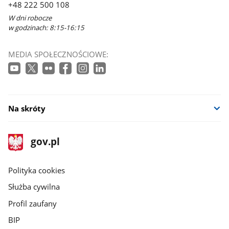
+48 222 500 108
W dni robocze
w godzinach: 8:15-16:15
MEDIA SPOŁECZNOŚCIOWE:
Na skróty
stopka
Strona
gov.pl
gov.pl
główna
gov.pl
Polityka cookies
Służba cywilna
Profil zaufany
BIP