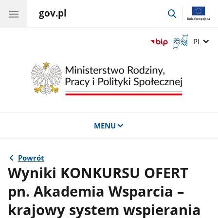
gov.pl
przejdź
do
wyszukiwar
Otwórz
Zmień 
PL
okno
z
tłumaczem
języka
migowego
MENU
Powrót
Wyniki KONKURSU OFERT
pn. Akademia Wsparcia –
krajowy system wspierania