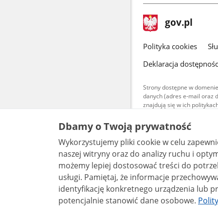
stopka
Strona
gov.pl
gov.pl
główna
gov.pl
Polityka cookies
Sł
Deklaracja dostępnośc
Strony dostępne w domenie
danych (adres e-mail oraz 
znajdują się w ich polityk
Treści teksto
Dbamy o Twoją prywatność
udostępniane
warunkach 4.0
Wykorzystujemy pliki cookie w celu zapewn
są udostępni
bez utworów z
naszej witryny oraz do analizy ruchu i optymalizacj
możemy lepiej dostosować treści do potrzeb
usługi. Pamiętaj, że informacje przechowywane w plikach cookie mogą pozwalać na
identyfikację konkretnego urządzenia lub pr
potencjalnie stanowić dane osobowe.
Polit