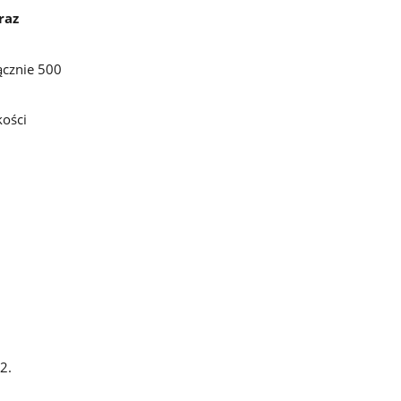
raz
ącznie 500
kości
2.