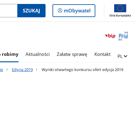
Logowanie
SZUKAJ
mObywatel
do
panelu
Otwórz
okno
z
tłumac
o robimy
Aktualności
Załatw sprawę
Kontakt
Zmień ję
PL
języka
migowe
ie
Edycja 2019
Wyniki otwartego konkursu ofert edycja 2019
: