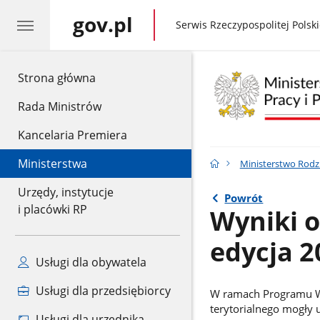
gov.pl
gov.pl
Serwis Rzeczypospolitej Polski
gov.pl
Strona główna
Rada Ministrów
Kancelaria Premiera
Ministerstwa
Ministerstwo Rodzin
Urzędy, instytucje
Powrót
i placówki RP
Wyniki 
edycja 2
Usługi dla obywatela
Usługi dla przedsiębiorcy
W ramach Programu Wi
terytorialnego mogły 
Usługi dla urzędnika