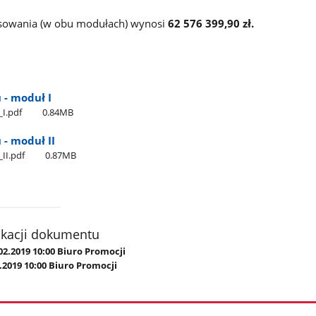
sowania (w obu modułach) wynosi
62 576 399,90
zł.
 - moduł I
_I.pdf
0.84MB
- moduł II
_II.pdf
0.87MB
ikacji dokumentu
02.2019 10:00 Biuro Promocji
.2019 10:00 Biuro Promocji