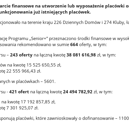
rcie finansowe na utworzenie lub wyposażenie placówki o
unkcjonowania już istniejących placówek.
cjonowało na terenie kraju 226 Dziennych Domów i 274 Kluby, ł
zację Programu „Senior+” przeznaczono środki finansowe w wyso
nsowania rekomendowano w sumie
664
oferty, w tym:
rsu –
243 oferty
na łączną kwotę
38 081 616,98
zł, w tym:
w na kwotę 15 525 650,55 zł,
tę 22 555 966,43 zł.
wanych w placówkach – 5601.
rsu -
421 ofert
na łączną kwotę
24 494 782,92
zł, w tym:
na kwotę 17 192 857,85 zł,
tę 7 301 925,07 zł.
dysponują placówki, które zawnioskowały o dofinansowanie – 1100