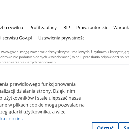
użba cywilna
Profil zaufany
BIP
Prawa autorskie
Warunki
i serwisu Gov.pl
Ustawienia prywatności
 www.gov.pl mogą zawierać adresy skrzynek mailowych. Użytkownik korzystający
dobrowolnie podanych danych w wiadomości) w celu przesłania odpowiedzi na prz
ach przetwarzania danych osobowych.
we publikowane w serwisie (z wyłączeniem treści audiowizualnych), są
 na licencji typu Creative Commons: uznanie autorstwa - na tych samych
 (CC BY-SA 4.0). Materiały audiowizualne, w tym zdjęcia, materiały audio i wideo
ienia prawidłowego funkcjonowania
ane na licencji typu Creative Commons: uznanie autorstwa użycie niekomercyjne 
ależnych 4.0 (CC BY-NC-ND 4.0), o ile nie jest to stwierdzone inaczej.
i działania strony. Dzięki nim
 użytkowników i stale ulepszać nasze
zeglądarki użytkownika, a więc
yka cookies
Odrzuć
Sp