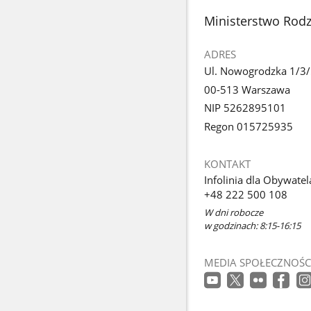
stopka
Ministerstwo Rodzi
ADRES
Ul. Nowogrodzka 1/3
00-513 Warszawa
NIP 5262895101
Regon 015725935
KONTAKT
Infolinia dla Obywatel
+48 222 500 108
W dni robocze
w godzinach: 8:15-16:15
MEDIA SPOŁECZNOŚC