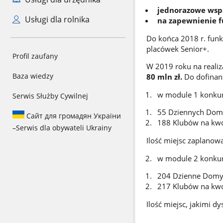
jednorazowe wspa
Usługi dla rolnika
na zapewnienie f
Do końca 2018 r. funk
placówek Senior+.
Profil zaufany
W 2019 roku na reali
Baza wiedzy
80 mln zł.
Do dofina
w module 1 konku
Serwis Służby Cywilnej
55 Dziennych Domó
Сайт для громадян України
188 Klubów na kwo
–
Serwis dla obywateli Ukrainy
Ilość miejsc zaplano
w module 2 konku
204 Dzienne Domy 
217 Klubów na kwo
Ilość miejsc, jakimi 