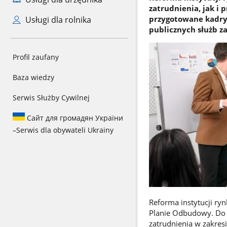
zatrudnienia, jak i 
przygotowane kadry.
Usługi dla rolnika
publicznych służb za
Profil zaufany
Baza wiedzy
Serwis Służby Cywilnej
Сайт для громадян України
–
Serwis dla obywateli Ukrainy
Reforma instytucji ry
Planie Odbudowy. Do r
zatrudnienia w zakres