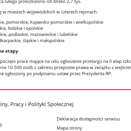
 lutego przeszkolono ich blisko 2,7 tys.
ę w miastach wojewódzkich w czterech rejonach:
e, pomorskie, kujawsko-pomorskie i wielkopolskie
kie, łódzkie i opolskie
e, podlaskie, mazowieckie i lubelskie
karpackie, śląskie i małopolskie
ne etapy
poczęto prace mające na celu ogłoszenie przetargu na II etap szko
enie 10 500 osób z zakresu przepisów prawa w związku z wejście
nie ogłoszony po podpisaniu ustaw przez Prezydenta RP.
ny, Pracy i Polityki Społecznej
Deklaracja dostępności serwisu
/5
Mapa strony