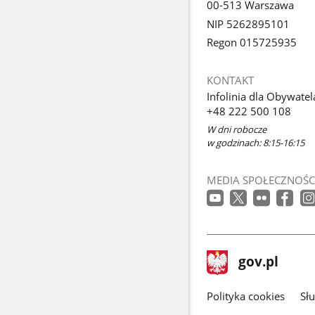
00-513 Warszawa
NIP 5262895101
Regon 015725935
KONTAKT
Infolinia dla Obywatel
+48 222 500 108
W dni robocze
w godzinach: 8:15-16:15
MEDIA SPOŁECZNOŚC
stopka
Strona
gov.pl
gov.pl
główna
gov.pl
Polityka cookies
Sł