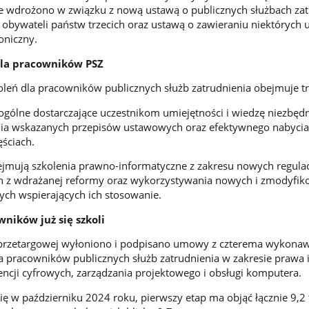
e wdrożono w związku z nową ustawą o publicznych służbach zat
 obywateli państw trzecich oraz ustawą o zawieraniu niektórych
oniczny.
dla pracowników PSZ
leń dla pracowników publicznych służb zatrudnienia obejmuje tr
 ogólne dostarczające uczestnikom umiejętności i wiedzę niezbęd
ia wskazanych przepisów ustawowych oraz efektywnego nabycia
ściach.
jmują szkolenia prawno-informatyczne z zakresu nowych regulacj
h z wdrażanej reformy oraz wykorzystywania nowych i zmodyfi
ych wspierających ich stosowanie.
ników już się szkoli
przetargowej wyłoniono i podpisano umowy z czterema wykona
la pracowników publicznych służb zatrudnienia w zakresie prawa 
encji cyfrowych, zarządzania projektowego i obsługi komputera.
ię w październiku 2024 roku, pierwszy etap ma objąć łącznie 9,2 