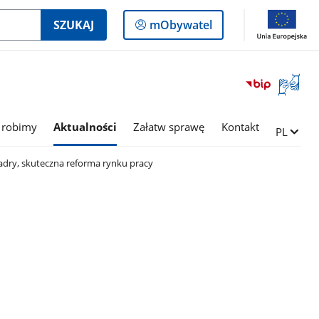
Logowanie
SZUKAJ
mObywatel
do
panelu
Otwórz
okno
z
tłumac
 robimy
Aktualności
Załatw sprawę
Kontakt
Zmień ję
PL
języka
migowe
dry, skuteczna reforma rynku pracy