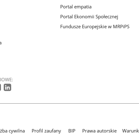
Portal empatia
Portal Ekonomii Społecznej
Fundusze Europejskie w MRPiPS
a
IOWE:
użba cywilna
Profil zaufany
BIP
Prawa autorskie
Warunki