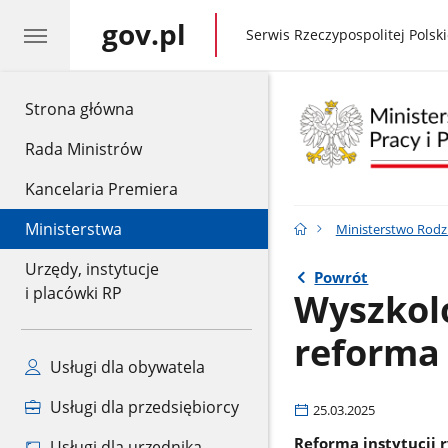
gov.pl
gov.pl
Serwis Rzeczypospolitej Polski
gov.pl
Strona główna
Rada Ministrów
Kancelaria Premiera
Ministerstwa
Ministerstwo Rodzin
Urzędy, instytucje
Powrót
i placówki RP
Wyszkol
reforma
Usługi dla obywatela
Usługi dla przedsiębiorcy
25.03.2025
Reforma instytucji 
Usługi dla urzędnika