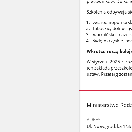
pracowników. Do końca
Szkolenia odbywają si
zachodniopomorski
lubuskie, dolnośląs
warmińsko-mazurski
świętokrzyskie, pod
Wkrótce ruszą kolej
W styczniu 2025 r. roz
ten zakłada przeszkol
ustaw. Przetarg zosta
stopka
Ministerstwo Rodzi
ADRES
Ul. Nowogrodzka 1/3