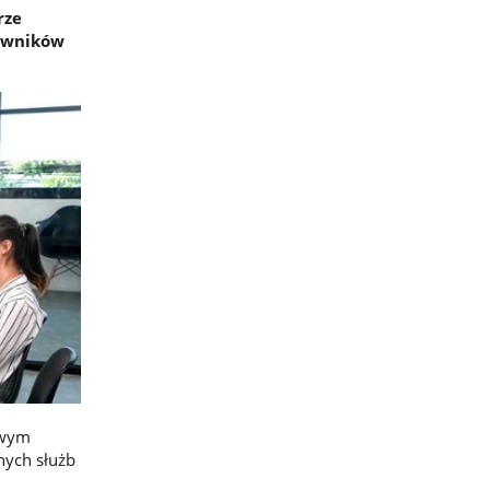
rze
cowników
owym
nych służb