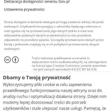
Deklaracja dostępności serwisu Gov.pl
Ustawienia prywatności
Strony dostępne w domenie www.gov.pl mogą zawierać adresy skrzynek
mailowych. Użytkownik korzystający z odnośnika będącego adresem e-
mail zgadza się na przetwarzanie jego danych (adres e-mail oraz
dobrowolnie podanych danych w wiadomości) w celu przesłania
odpowiedzi na przesłane pytania. Szczegóły przetwarzania danych przez
każdą z jednostek znajdują się w ich politykach przetwarzania danych
osobowych.
Treści tekstowe publikowane w serwisie (z
wyłączeniem treści audiowizualnych), są udostępniane
na licencji typu Creative Commons: uznanie autorstwa
- na tych samych warunkach 4.0 (CC BY-SA 4.0).
Materiały audiowizualne, w tym zdjęcia, materiały
Dbamy o Twoją prywatność
audio i wideo, są udostępniane na licencji typu
Creative Commons: uznanie autorstwa użycie
Wykorzystujemy pliki cookie w celu zapewnienia
niekomercyjne - bez utworów zależnych 4.0 (CC BY-
NC-ND 4.0), o ile nie jest to stwierdzone inaczej.
prawidłowego funkcjonowania naszej witryny oraz do
analizy ruchu i optymalizacji działania strony. Dzięki nim
możemy lepiej dostosować treści do potrzeb
użytkowników i stale ulepszać nasze usługi. Pamiętaj, że