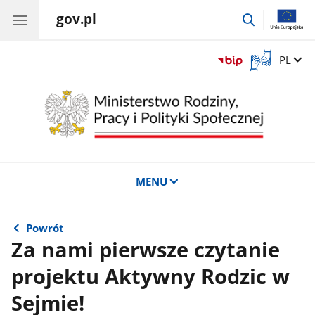
gov.pl
przejdź
do
wyszukiwar
Otwórz
Zmień 
PL
okno
z
tłumaczem
języka
migowego
MENU
Powrót
Za nami pierwsze czytanie
projektu Aktywny Rodzic w
Sejmie!