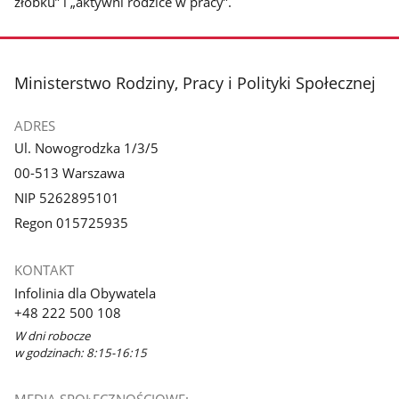
żłobku” i „aktywni rodzice w pracy”.
stopka
Ministerstwo Rodziny, Pracy i Polityki Społecznej
ADRES
Ul. Nowogrodzka 1/3/5
00-513 Warszawa
NIP 5262895101
Regon 015725935
KONTAKT
Infolinia dla Obywatela
+48 222 500 108
W dni robocze
w godzinach: 8:15-16:15