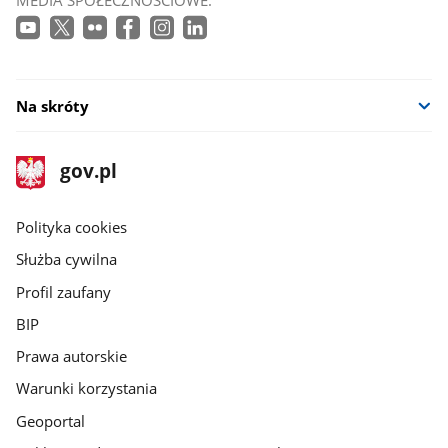
MEDIA SPOŁECZNOŚCIOWE:
Na skróty
stopka
Strona
gov.pl
gov.pl
główna
gov.pl
Polityka cookies
Służba cywilna
Profil zaufany
BIP
Prawa autorskie
Warunki korzystania
Geoportal