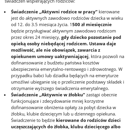
świadczeń wspierających rodziców:
Świadczenie „Aktywni rodzice w pracy”
kierowane
jest do aktywnych zawodowo rodziców dziecka w wieku
od 12. do 3.5 miesiąca życia. 1
500 zł miesięcznie
będzie przysługiwać aktywnym zawodowo rodzicom
przez okres 24 miesięcy,
gdy dziecko pozostanie pod
opieką osoby niebędącej rodzicem. Ustawa daje
możliwość, ale nie obowiązek, zawarcia z
opiekunem umowy uaktywniającej
, która pozwoli na
dofinansowanie z budżetu państwa kosztów
ubezpieczenia emerytalno-rentowego i zdrowotnego. W
przypadku babci lub dziadka będących na emeryturze
umożliwi ubieganie się o przeliczenie podstawy składek i
otrzymanie wyższego świadczenia emerytalnego.
Świadczenie „Aktywnie w żłobku”
zastąpi obecnie
funkcjonujące i zdecydowanie mniej korzystne
dofinansowanie obniżenia opłaty za pobyt dziecka w
żłobku, klubie dziecięcym lub u dziennego opiekuna.
Świadczenie to będzie
kierowane do rodziców dzieci
uczęszczających do żłobka, klubu dziecięcego albo