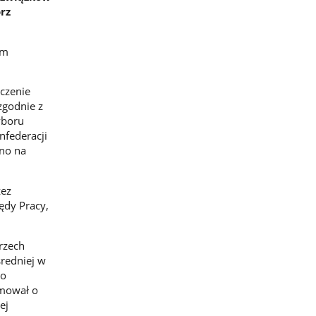
rz
im
czenie
zgodnie z
yboru
nfederacji
no na
ez
ędy Pracy,
rzech
redniej w
go
rmował o
ej