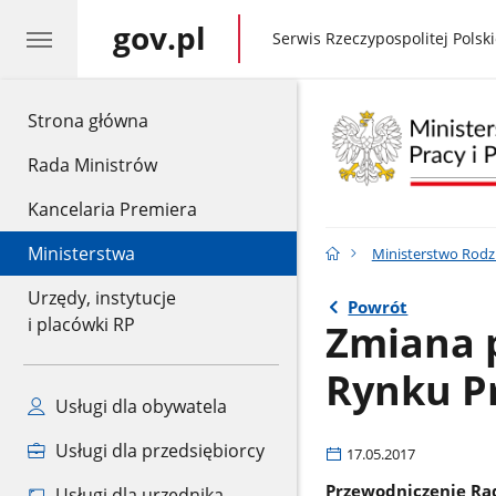
gov.pl
gov.pl
Serwis Rzeczypospolitej Polski
gov.pl
Strona główna
Rada Ministrów
Kancelaria Premiera
Ministerstwa
Ministerstwo Rodzin
Urzędy, instytucje
Powrót
i placówki RP
Zmiana 
Rynku P
Usługi dla obywatela
Usługi dla przedsiębiorcy
17.05.2017
Przewodniczenie Rad
Usługi dla urzędnika