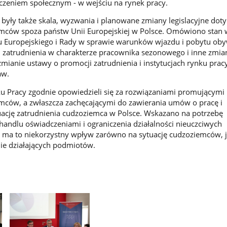
uczeniem społecznym - w wejściu na rynek pracy.
były także skala, wyzwania i planowane zmiany legislacyjne dot
emców spoza państw Unii Europejskiej w Polsce. Omówiono stan 
 Europejskiego i Rady w sprawie warunków wjazdu i pobytu oby
u zatrudnienia w charakterze pracownika sezonowego i inne zmia
mianie ustawy o promocji zatrudnienia i instytucjach rynku pracy
aw.
 Pracy zgodnie opowiedzieli się za rozwiązaniami promującymi 
mców, a zwłaszcza zachęcającymi do zawierania umów o pracę i
ację zatrudnienia cudzoziemca w Polsce. Wskazano na potrzebę
handlu oświadczeniami i ograniczenia działalności nieuczciwych
ma to niekorzystny wpływ zarówno na sytuację cudzoziemców, j
nie działających podmiotów.