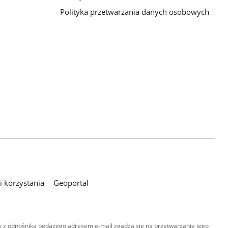
Polityka przetwarzania danych osobowych
 korzystania
Geoportal
 z odnośnika będącego adresem e-mail zgadza się na przetwarzanie jego