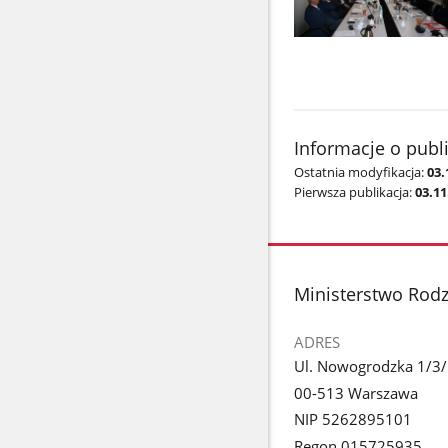
Pokaż
zdjęcie
1
z
galerii.
Informacje o publ
Ostatnia modyfikacja:
03.
Pierwsza publikacja:
03.11
stopka
Ministerstwo Rodzi
ADRES
Ul. Nowogrodzka 1/3
00-513 Warszawa
NIP 5262895101
Regon 015725935