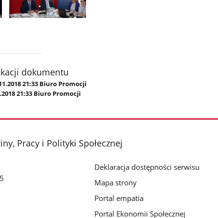
Pokaż
zdjęcie
2
z
galerii.
ikacji dokumentu
11.2018 21:33 Biuro Promocji
.2018 21:33 Biuro Promocji
ny, Pracy i Polityki Społecznej
Deklaracja dostępności serwisu
/5
Mapa strony
Portal empatia
Portal Ekonomii Społecznej