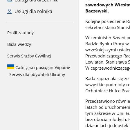
zawodowych Wiesław
Baczewski.
Usługi dla rolnika
Kolejne posiedzenie R
sekretarz stanu Stani
Profil zaufany
Wiceminister Szwed p
Radzie Rynku Pracy w 
Baza wiedzy
wcześniejszymi ustal
Przewodniczącego Rady
Serwis Służby Cywilnej
Lewiatan. Stanisława
Сайт для громадян України
Wiceprzewodnicząceg
–
Serwis dla obywateli Ukrainy
Rada zapoznała się ze
wszystkie podmioty re
Ochotnicze Hufce Pra
Przedstawiono również
latach od uruchomien
tym zakresie w Unii E
bezrobocia młodych. 
działaniach jednostek