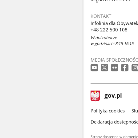
KONTAKT
Infolinia dla Obywatel
+48 222 500 108
W dni robocze
w godzinach: 8:15-16:15
MEDIA SPOŁECZNOŚC
stopka
Strona
gov.pl
gov.pl
główna
gov.pl
Polityka cookies
Sł
Deklaracja dostępnośc
Strony dostępne w domenie