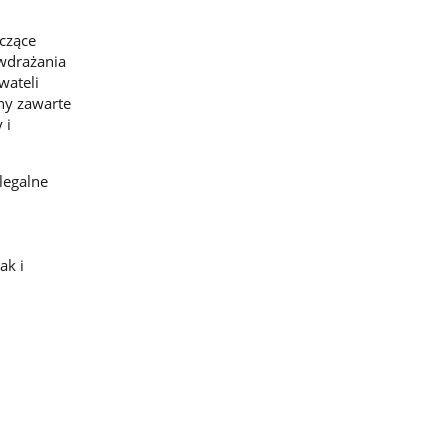
yczące
wdrażania
wateli
ny zawarte
 i
legalne
ak i