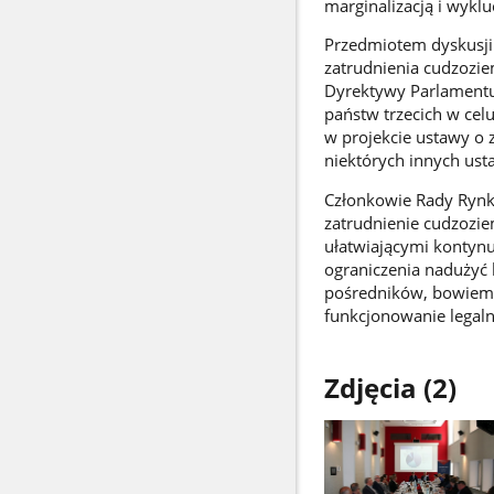
marginalizacją i wykl
Przedmiotem dyskusji 
zatrudnienia cudzozi
Dyrektywy Parlamentu
państw trzecich w cel
w projekcie ustawy o z
niektórych innych ust
Członkowie Rady Rynku
zatrudnienie cudzozie
ułatwiającymi kontynu
ograniczenia nadużyć 
pośredników, bowiem 
funkcjonowanie legal
Zdjęcia (2)