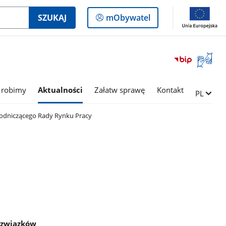
Logowanie
SZUKAJ
mObywatel
do
panelu
Otwórz
okno
z
tłumac
 robimy
Aktualności
Załatw sprawę
Kontakt
Zmień ję
PL
języka
migowe
dniczącego Rady Rynku Pracy
i związków