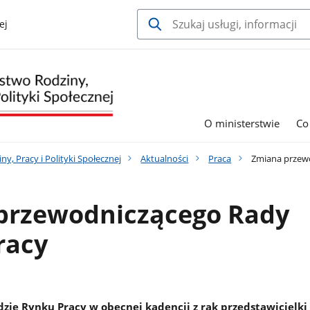
ej
O ministerstwie
Co
y, Pracy i Polityki Społecznej
Aktualności
Praca
Zmiana przewo
przewodniczącego Rady
racy
zie Rynku Pracy w obecnej kadencji z rąk przedstawicielk