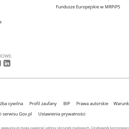
Fundusze Europejskie w MRPiPS
a
IOWE:
użba cywilna
Profil zaufany
BIP
Prawa autorskie
Warunki
i serwisu Gov.pl
Ustawienia prywatności
 www.gov.pl mogą zawierać adresy skrzynek mailowych. Użytkownik korzystający