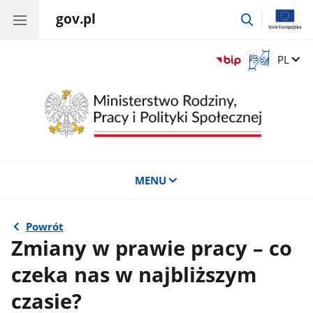
gov.pl
przejdź
do
wyszukiwar
Otwórz
Zmień 
PL
okno
z
tłumaczem
języka
migowego
MENU
Powrót
Zmiany w prawie pracy – co
czeka nas w najbliższym
czasie?