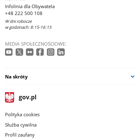
Infolinia dla Obywatela
+48 222 500 108
W dni robocze
w godzinach: 8:15-16:15
MEDIA SPOŁECZNOŚCIOWE:
Na skróty
stopka
Strona
gov.pl
gov.pl
główna
gov.pl
Polityka cookies
Służba cywilna
Profil zaufany