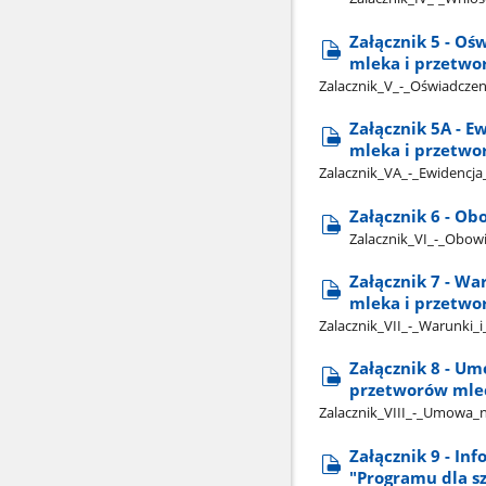
Załącznik 5 - Oś
mleka i przetw
Zalacznik​_V​_-​_Oświadcze
Załącznik 5A - 
mleka i przetwo
Zalacznik​_VA​_-​_Ewidencj
Załącznik 6 - Ob
Zalacznik​_VI​_-​_Obow
Załącznik 7 - W
mleka i przetw
Zalacznik​_VII​_-​_Warunki
Załącznik 8 - U
przetworów mlec
Zalacznik​_VIII​_-​_Umowa
Załącznik 9 - I
"Programu dla s