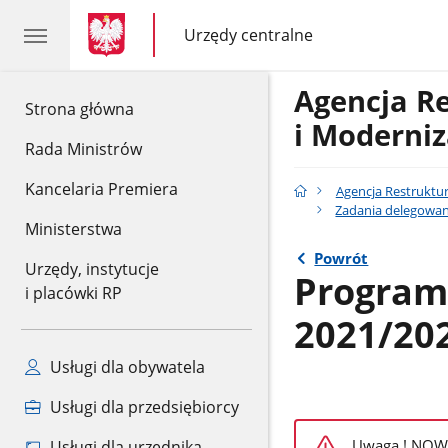
gov.pl
gov.pl
Urzędy centralne
gov.pl
Urzędy
centralne
Agencja R
gov.pl
Strona główna
i Moderniz
Rada Ministrów
Kancelaria Premiera
Agencja Restruktur
Zadania delegowan
Ministerstwa
Powrót
Urzędy, instytucje
Program 
i placówki RP
2021/20
Usługi dla obywatela
Usługi dla przedsiębiorcy
Uwaga ! NOW
Usługi dla urzędnika