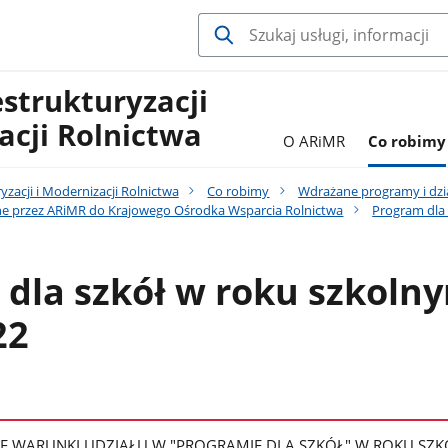
estrukturyzacji
acji Rolnictwa
O ARiMR
Co robimy
yzacji i Modernizacji Rolnictwa
Co robimy
Wdrażane programy i dzi
e przez ARiMR do Krajowego Ośrodka Wsparcia Rolnictwa
Program dla 
dla szkół w roku szkoln
22
E WARUNKI UDZIAŁU W "PROGRAMIE DLA SZKÓŁ" W ROKU SZ