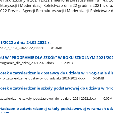
kturyzacji i Modernizacji Rolnictwa z dnia 22 grudnia 2021 r. ora
22 Prezesa Agencji Restrukturyzacji i Modernizacji Rolnictwa z d
1/2022 z dnia 24.02.2022 r.
_2022​_z​_dnia​_24022022​_r.docx
0.03MB
ŁU W "PROGRAMIE DLA SZKÓŁ" W ROKU SZKOLNYM 2021/20
Programie​_dla​_szkół​_2021-2022.docx
0.20MB
iosek o zatwierdzenie dostawcy do udziału w "Programie dl
sek​_o​_zatwierdzenie​_dostawcy​_do​_udziału​_2021-2022.docx
0.04MB
iosek o zatwierdzenie szkoły podstawowej do udziału w "Pr
_o​_zatwierdzenie​_szkoły​_podstawowej​_do​_udziału​_2021-2022.docx
0.05M
świadczenie zatwierdzonej szkoły podstawowej w ramach ud