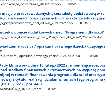
​_nieodpłatnego​_dostarczania​_2021-2022.docx
0.06MB
nformacja o przeprowadzonych przez szkołę podstawową w r
zkół" działaniach towarzyszących o charakterze edukacyjn
ja​_o​_przeprowadzonych​_dział​_edukac​_2021-2022.docx
0.03MB
Wniosek o objęcie dodatkowych dzieci "Programem dla szkół
sek​_o​_objęcie​_dodatkowych​_dzieci​_„Programem​_dla​_szkół”​_2021-2022.doc
świadczenie rodzica / opiekuna prawnego dziecka uczącego 
ym
czenie​_rodzica​_​_opiekuna​_prawnego​_zdalne​_2021-2022.DOC
0.05MB
ady Ministrów z dnia 16 lutego 2022 r. zmieniające rozpor
ości środków finansowych przeznaczonych na wypłatę po
nijnej w ramach finansowania programu dla szkół oraz wys
sowej z tytułu realizacji działań w ramach tego programu
Dz. U. 2022 r., poz. 440)
MINISTRÓW​_z​_16022022r.pdf
0.26MB