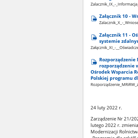
Zalacznik​_IX​_-​_Informac
Załącznik 10 - 
Zalacznik​_X​_-​_Wnio
Załącznik 11 - O
systemie zdaln
Załącznik​_XI​_-​_​_Oświad
Rozporządzenie M
rozporządzenie 
Ośrodek Wsparcia R
Polskiej programu dla
Rozporządzenie​_MRiRW​_z​
24 luty 2022 r.
Zarządzenie Nr 21/202
lutego 2022 r. zmienia
Modernizacji Rolnict
„Programie dla szkół