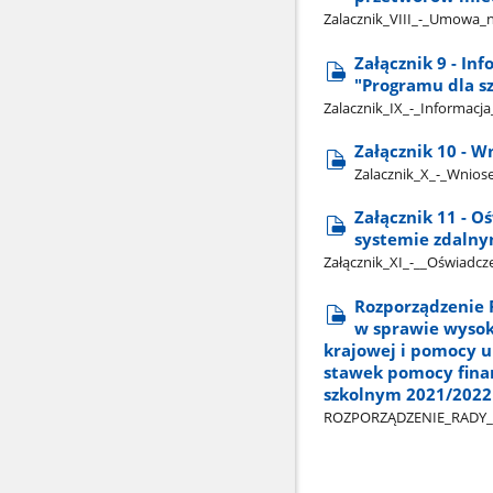
Zalacznik​_VIII​_-​_Umowa
Załącznik 9 - I
"Programu dla s
Zalacznik​_IX​_-​_Informac
Załącznik 10 - 
Zalacznik​_X​_-​_Wnio
Załącznik 11 - O
systemie zdaln
Załącznik​_XI​_-​_​_Oświad
Rozporządzenie R
w sprawie wysok
krajowej i pomocy u
stawek pomocy finan
szkolnym 2021/2022 (
ROZPORZĄDZENIE​_RADY​_