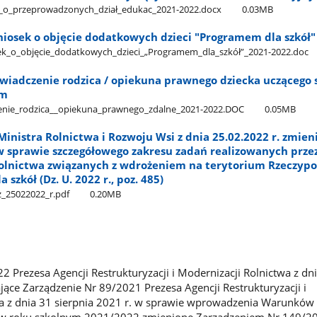
ja​_o​_przeprowadzonych​_dział​_edukac​_2021-2022.docx
0.03MB
Wniosek o objęcie dodatkowych dzieci "Programem dla szkół
sek​_o​_objęcie​_dodatkowych​_dzieci​_„Programem​_dla​_szkół”​_2021-2022.doc
świadczenie rodzica / opiekuna prawnego dziecka uczącego 
ym
czenie​_rodzica​_​_opiekuna​_prawnego​_zdalne​_2021-2022.DOC
0.05MB
inistra Rolnictwa i Rozwoju Wsi z dnia 25.02.2022 r. zmien
w sprawie szczegółowego zakresu zadań realizowanych prze
olnictwa związanych z wdrożeniem na terytorium Rzeczypo
 szkół (Dz. U. 2022 r., poz. 485)
_25022022​_r.pdf
0.20MB
2 Prezesa Agencji Restrukturyzacji i Modernizacji Rolnictwa z dn
jące Zarządzenie Nr 89/2021 Prezesa Agencji Restrukturyzacji i
wa z dnia 31 sierpnia 2021 r. w sprawie wprowadzenia Warunków 
” w roku szkolnym 2021/2022 zmienione Zarządzeniem Nr 149/2