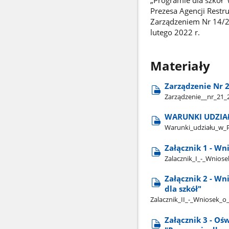
Prezesa Agencji Restru
Zarządzeniem Nr 14/20
lutego 2022 r.
Materiały
Zarządzenie Nr 2
Zarządzenie​_​_nr​_21​
WARUNKI UDZIA
Warunki​_udziału​_w​_
Załącznik 1 - Wn
Zalacznik​_I​_-​_Wnio
Załącznik 2 - Wn
dla szkół"
Zalacznik​_II​_-​_Wniosek​
Załącznik 3 - O