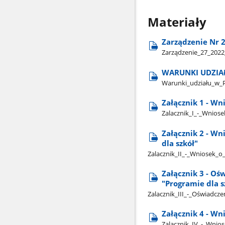
Materiały
Zarządzenie Nr 2
Zarządzenie​_27​_2022
WARUNKI UDZIA
Warunki​_udziału​_w​_
Załącznik 1 - Wn
Zalacznik​_I​_-​_Wnio
Załącznik 2 - Wn
dla szkół"
Zalacznik​_II​_-​_Wniosek​
Załącznik 3 - O
"Programie dla s
Zalacznik​_III​_-​_Oświadc
Załącznik 4 - W
Zalacznik​_IV​_-​_Wni