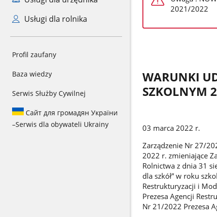
2021/2022
Usługi dla rolnika
Profil zaufany
Baza wiedzy
WARUNKI UD
SZKOLNYM 2
Serwis Służby Cywilnej
Сайт для громадян України
–
Serwis dla obywateli Ukrainy
03 marca 2022 r.
Zarządzenie Nr 27/202
2022 r. zmieniające Z
Rolnictwa z dnia 31 
dla szkół” w roku sz
Restrukturyzacji i Mo
Prezesa Agencji Restru
Nr 21/2022 Prezesa Age