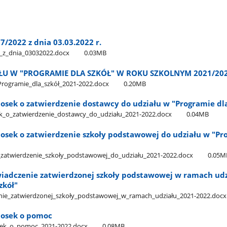
7/2022 z dnia 03.03.2022 r.
​_z​_dnia​_03032022.docx
0.03MB
ŁU W "PROGRAMIE DLA SZKÓŁ" W ROKU SZKOLNYM 2021/20
Programie​_dla​_szkół​_2021-2022.docx
0.20MB
iosek o zatwierdzenie dostawcy do udziału w "Programie dl
sek​_o​_zatwierdzenie​_dostawcy​_do​_udziału​_2021-2022.docx
0.04MB
iosek o zatwierdzenie szkoły podstawowej do udziału w "Pr
_o​_zatwierdzenie​_szkoły​_podstawowej​_do​_udziału​_2021-2022.docx
0.05M
świadczenie zatwierdzonej szkoły podstawowej w ramach ud
zkół"
zenie​_zatwierdzonej​_szkoły​_podstawowej​_w​_ramach​_udziału​_2021-2022.docx
niosek o pomoc
osek​_o​_pomoc​_2021-2022.docx
0.08MB