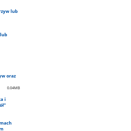
rzyw lub
 lub
yw oraz
0.04MB
a i
ół"
amach
ym