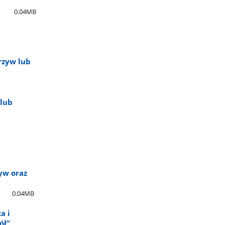
0.04MB
rzyw lub
 lub
yw oraz
0.04MB
a i
ół"