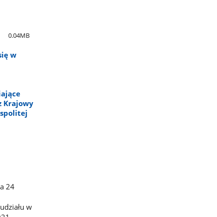
"
0.04MB
się w
iające
z Krajowy
spolitej
ia 24
udziału w
021