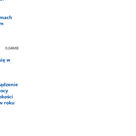
amach
ym
"
0.04MB
się w
ządzenie
mocy
okości
 w roku