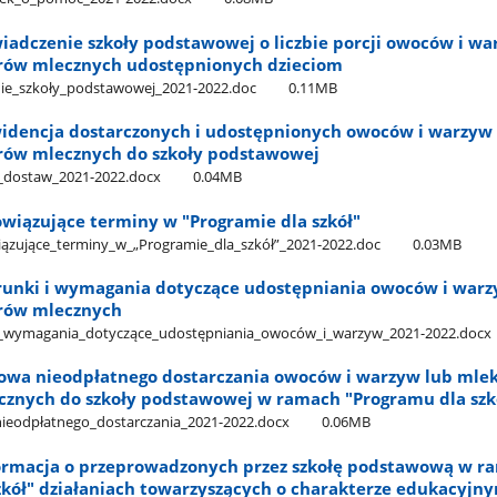
wiadczenie szkoły podstawowej o liczbie porcji owoców i wa
orów mlecznych udostępnionych dzieciom
nie​_szkoły​_podstawowej​_2021-2022.doc
0.11MB
Ewidencja dostarczonych i udostępnionych owoców i warzyw
rów mlecznych do szkoły podstawowej
a​_dostaw​_2021-2022.docx
0.04MB
owiązujące terminy w "Programie dla szkół"
iązujące​_terminy​_w​_„Programie​_dla​_szkół”​_2021-2022.doc
0.03MB
arunki i wymagania dotyczące udostępniania owoców i warz
orów mlecznych
​_i​_wymagania​_dotyczące​_udostępniania​_owoców​_i​_warzyw​_2021-2022.docx
mowa nieodpłatnego dostarczania owoców i warzyw lub mlek
znych do szkoły podstawowej w ramach "Programu dla szk
​_nieodpłatnego​_dostarczania​_2021-2022.docx
0.06MB
nformacja o przeprowadzonych przez szkołę podstawową w r
zkół" działaniach towarzyszących o charakterze edukacyjn