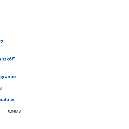
22
a szkół"
ogramie
B
ziału w
0.04MB