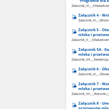
"Programie dla s
Zalacznik​_III​_-​_Oświadc
Załącznik 4 - W
Zalacznik​_IV​_-​_Wni
Załącznik 5 - Oś
mleka i przetw
Zalacznik​_V​_-​_Oświadcze
Załącznik 5A - 
mleka i przetwo
Zalacznik​_VA​_-​_Ewidencj
Załącznik 6 - Ob
Zalacznik​_VI​_-​_Obow
Załącznik 7 - W
mleka i przetw
Zalacznik​_VII​_-​_Warunki
Załącznik 8 - U
przetworów mlec