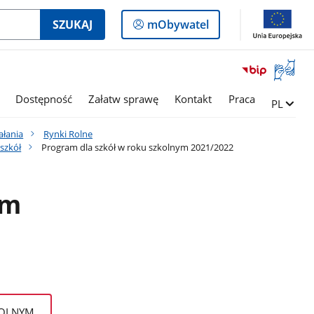
Logowanie
SZUKAJ
mObywatel
do
panelu
Otwórz
okno
z
Dostępność
Załatw sprawę
Kontakt
Praca
Zmień ję
PL
tłumac
języka
ałania
Rynki Rolne
migowe
szkół
Program dla szkół w roku szkolnym 2021/2022
ym
KOLNYM