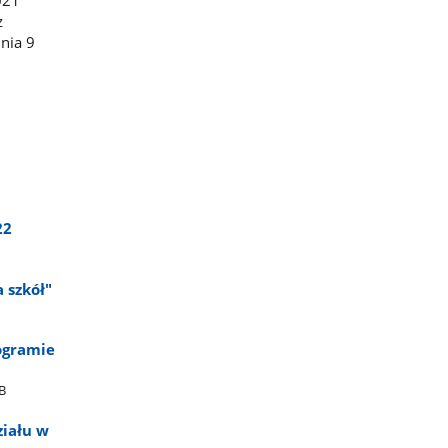
z
nia 9
22
a szkół"
ogramie
B
ziału w