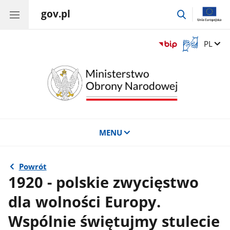
gov.pl
przejdź
do
wyszukiwar
Otwórz
Zmień 
PL
okno
z
tłumaczem
języka
migowego
MENU
Powrót
1920 - polskie zwycięstwo
dla wolności Europy.
Wspólnie świętujmy stulecie