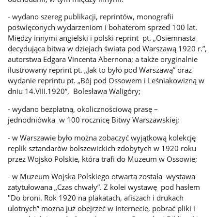
- wydano szereg publikacji, reprintów, monografii
poświęconych wydarzeniom i bohaterom sprzed 100 lat.
Między innymi angielski i polski reprint pt. „Osiemnasta
decydująca bitwa w dziejach świata pod Warszawą 1920 r.”,
autorstwa Edgara Vincenta Abernona; a także oryginalnie
ilustrowany reprint pt. „Jak to było pod Warszawą” oraz
wydanie reprintu pt. „Bój pod Ossowem i Leśniakowizną w
dniu 14.VIII.1920”, Bolesława Waligóry;
- wydano bezpłatną, okolicznościową prasę –
jednodniówka w 100 rocznicę Bitwy Warszawskiej;
- w Warszawie było można zobaczyć wyjątkową kolekcję
replik sztandarów bolszewickich zdobytych w 1920 roku
przez Wojsko Polskie, która trafi do Muzeum w Ossowie;
- w Muzeum Wojska Polskiego otwarta została wystawa
zatytułowana „Czas chwały”. Z kolei wystawę pod hasłem
"Do broni. Rok 1920 na plakatach, afiszach i drukach
ulotnych” można już obejrzeć w Internecie, pobrać pliki i