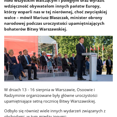
hołd wszystkim walczącym i poległym oraz wyrazić
wdzięczność obywatelom innych państw Europy,
którzy wsparli nas w tej nierównej, choć zwycięskiej
walce – mówił Mariusz Błaszczak, minister obrony
narodowej podczas uroczystości upamiętniających
bohaterów Bitwy Warszawskiej.
W dniach 13 - 16 sierpnia w Warszawie, Osoowie i
Radzyminie organizowane były główne uroczystości
upamiętniające setną rocznicę Bitwy Warszawskiej.
Odbyło się również wiele innych wydarzeń związanych z
obchodami, w tym między innymi: