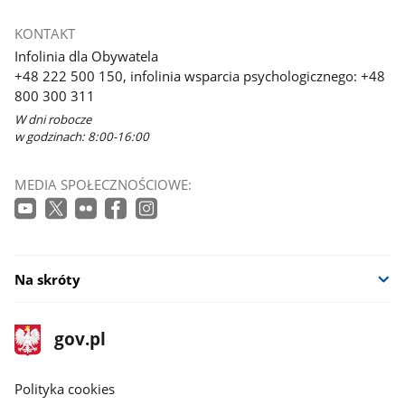
KONTAKT
Infolinia dla Obywatela
+48 222 500 150, infolinia wsparcia psychologicznego: +48
800 300 311
W dni robocze
w godzinach: 8:00-16:00
MEDIA SPOŁECZNOŚCIOWE:
Na skróty
stopka
Strona
gov.pl
gov.pl
główna
gov.pl
Polityka cookies