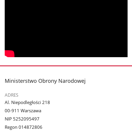
stopka
Ministerstwo Obrony Narodowej
ADRES
Al. Niepodległości 218
00-911 Warszawa
NIP 5252095497
Regon 014872806