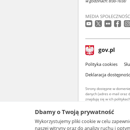
w godzinach: 8:00-16:00
MEDIA SPOŁECZNOŚC
stopka
Strona
gov.pl
gov.pl
główna
gov.pl
Polityka cookies
Sł
Deklaracja dostępnośc
Strony dostępne w domenie
danych (adres e-mail oraz 
znajdują się w ich polityk
Treści teksto
Dbamy o Twoją prywatność
udostępniane
warunkach 4.0
Wykorzystujemy pliki cookie w celu zapewn
są udostępni
bez utworów z
naszej witryny oraz do analizy ruchu i optymalizacj