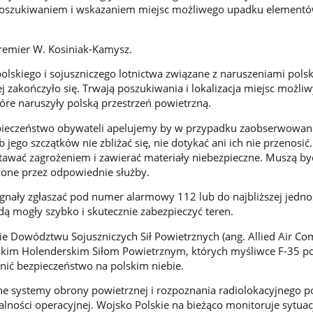
 poszukiwaniem i wskazaniem miejsc możliwego upadku element
remier W. Kosiniak-Kamysz.
lskiego i sojuszniczego lotnictwa związane z naruszeniami polsk
j zakończyło się. Trwają poszukiwania i lokalizacja miejsc możli
re naruszyły polską przestrzeń powietrzną.
ieczeństwo obywateli apelujemy by w przypadku zaobserwowan
 jego szczątków nie zbliżać się, nie dotykać ani ich nie przenosić.
awać zagrożeniem i zawierać materiały niebezpieczne. Muszą by
one przez odpowiednie służby.
gnały zgłaszać pod numer alarmowy 112 lub do najbliższej jednost
dą mogły szybko i skutecznie zabezpieczyć teren.
ie Dowództwu Sojuszniczych Sił Powietrznych (ang. Allied Air 
kim Holenderskim Siłom Powietrznym, których myśliwce F-35 p
wnić bezpieczeństwo na polskim niebie.
 systemy obrony powietrznej i rozpoznania radiolokacyjnego p
alności operacyjnej. Wojsko Polskie na bieżąco monitoruje sytuac