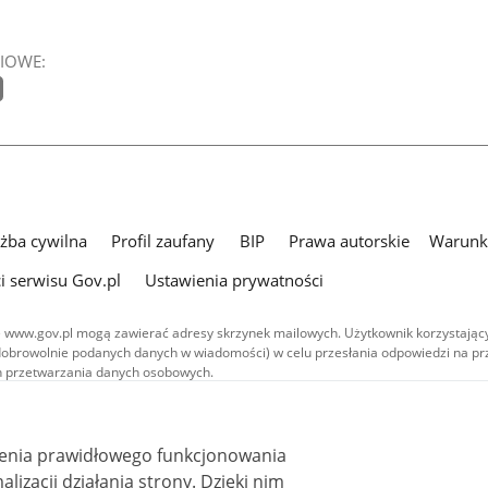
IOWE:
użba cywilna
Profil zaufany
BIP
Prawa autorskie
Warunki
i serwisu Gov.pl
Ustawienia prywatności
 www.gov.pl mogą zawierać adresy skrzynek mailowych. Użytkownik korzystający
dobrowolnie podanych danych w wiadomości) w celu przesłania odpowiedzi na prz
ach przetwarzania danych osobowych.
we publikowane w serwisie (z wyłączeniem treści audiowizualnych), są
 na licencji typu Creative Commons: uznanie autorstwa - na tych samych
 (CC BY-SA 4.0). Materiały audiowizualne, w tym zdjęcia, materiały audio i wideo
ienia prawidłowego funkcjonowania
ane na licencji typu Creative Commons: uznanie autorstwa użycie niekomercyjne 
ależnych 4.0 (CC BY-NC-ND 4.0), o ile nie jest to stwierdzone inaczej.
i działania strony. Dzięki nim