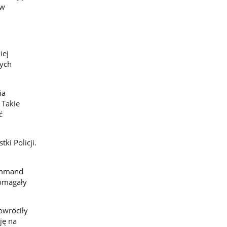
ów
iej
wych
ia
 Takie
ć
ki Policji.
Command
omagały
owróciły
ję na