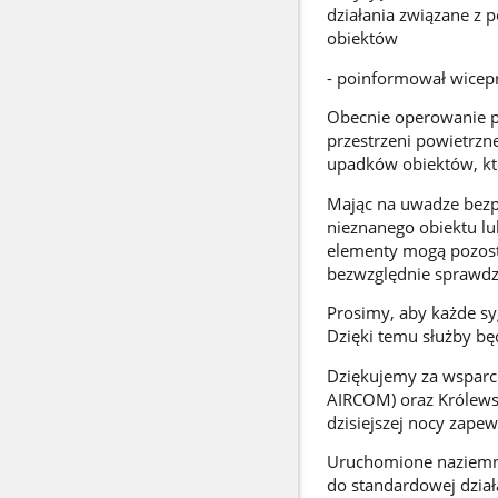
działania związane z
obiektów
- poinformował wicep
Obecnie operowanie po
przestrzeni powietrzne
upadków obiektów, któ
Mając na uwadze bezp
nieznanego obiektu lub
elementy mogą pozost
bezwzględnie sprawdz
Prosimy, aby każde sy
Dzięki temu służby bę
Dziękujemy za wsparc
AIRCOM) oraz Królews
dzisiejszej nocy zape
Uruchomione naziemne
do standardowej dział