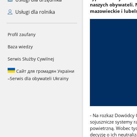
naszych obywateli. 
mazowieckie i lubels
Usługi dla rolnika
Profil zaufany
Baza wiedzy
Serwis Służby Cywilnej
Сайт для громадян України
–
Serwis dla obywateli Ukrainy
- Na rozkaz Dowódcy 
sojusznicze systemy ra
powietrzną. Wobec ty
decyzję o ich neutrali