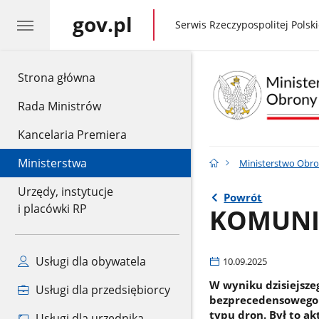
gov.pl
gov.pl
Serwis Rzeczypospolitej Polski
gov.pl
Strona główna
Rada Ministrów
Kancelaria Premiera
Ministerstwa
Ministerstwo Obr
Urzędy, instytucje
Powrót
i placówki RP
KOMUNI
Usługi dla obywatela
10.09.2025
W wyniku dzisiejsze
Usługi dla przedsiębiorcy
bezprecedensowego w
typu dron. Był to ak
Usługi dla urzędnika