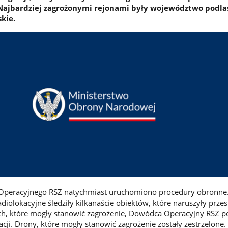
Najbardziej zagrożonymi rejonami były województwo podlas
kie.
Operacyjnego RSZ natychmiast uruchomiono procedury obronne. 
diolokacyjne śledziły kilkanaście obiektów, które naruszyły przes
ch, które mogły stanowić zagrożenie, Dowódca Operacyjny RSZ p
zacji. Drony, które mogły stanowić zagrożenie zostały zestrzelone.