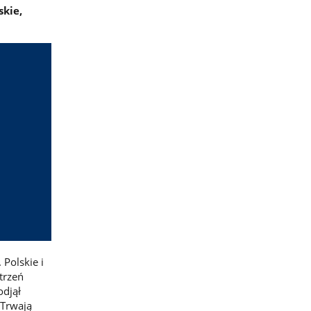
kie,
Polskie i
trzeń
odjął
 Trwają