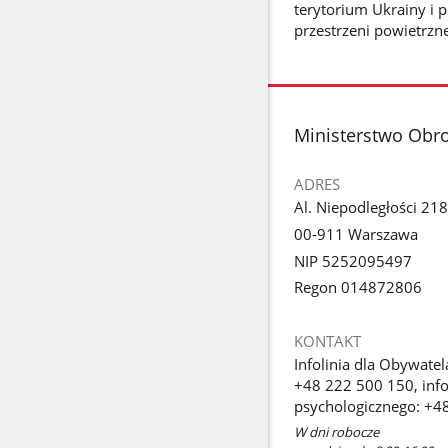
terytorium Ukrainy i 
przestrzeni powietrzne
stopka
Ministerstwo Obr
ADRES
Al. Niepodległości 218
00-911 Warszawa
NIP 5252095497
Regon 014872806
KONTAKT
Infolinia dla Obywatel
+48 222 500 150, info
psychologicznego: +4
W dni robocze