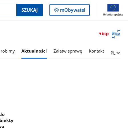
Logowanie
SZUKAJ
mObywatel
do
panelu
Otwórz
okno
z
tłumac
 robimy
Aktualności
Załatw sprawę
Kontakt
Zmień ję
PL
języka
migowe
 do
obiekty
wa