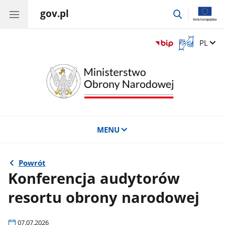
gov.pl
przejdź
do
wyszukiwar
Otwórz
Zmień 
PL
okno
z
tłumaczem
języka
migowego
MENU
Powrót
Konferencja audytorów
resortu obrony narodowej
07.07.2026