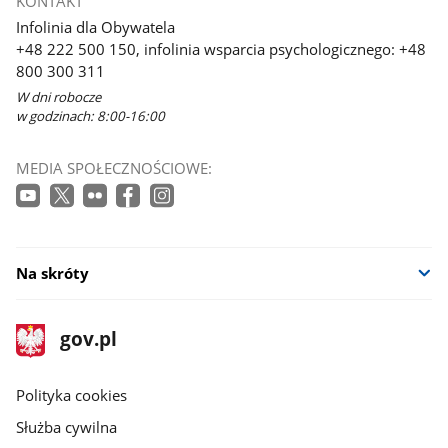
KONTAKT
Infolinia dla Obywatela
+48 222 500 150, infolinia wsparcia psychologicznego: +48
800 300 311
W dni robocze
w godzinach: 8:00-16:00
MEDIA SPOŁECZNOŚCIOWE:
Na skróty
stopka
Strona
gov.pl
gov.pl
główna
gov.pl
Polityka cookies
Służba cywilna