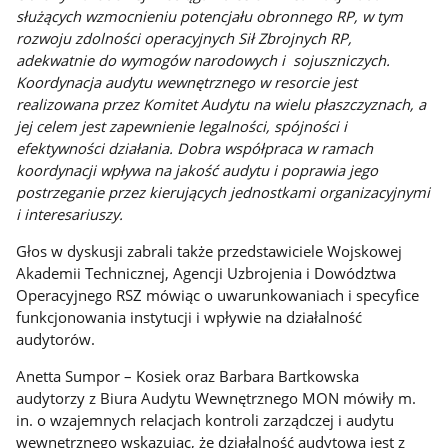
służących wzmocnieniu potencjału obronnego RP, w tym
rozwoju zdolności operacyjnych Sił Zbrojnych RP,
adekwatnie do wymogów narodowych i sojuszniczych.
Koordynacja audytu wewnętrznego w resorcie jest
realizowana przez Komitet Audytu na wielu płaszczyznach, a
jej celem jest zapewnienie legalności, spójności i
efektywności działania. Dobra współpraca w ramach
koordynacji wpływa na jakość audytu i poprawia jego
postrzeganie przez kierujących jednostkami organizacyjnymi
i interesariuszy.
Głos w dyskusji zabrali także przedstawiciele Wojskowej
Akademii Technicznej, Agencji Uzbrojenia i Dowództwa
Operacyjnego RSZ mówiąc o uwarunkowaniach i specyfice
funkcjonowania instytucji i wpływie na działalność
audytorów.
Anetta Sumpor – Kosiek oraz Barbara Bartkowska
audytorzy z Biura Audytu Wewnętrznego MON mówiły m.
in. o wzajemnych relacjach kontroli zarządczej i audytu
wewnętrznego wskazując, że działalność audytowa jest z