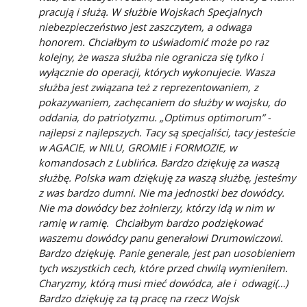
pracują i służą. W służbie Wojskach Specjalnych
niebezpieczeństwo jest zaszczytem, a odwaga
honorem. Chciałbym to uświadomić może po raz
kolejny, że wasza służba nie ogranicza się tylko i
wyłącznie do operacji, których wykonujecie. Wasza
służba jest związana też z reprezentowaniem, z
pokazywaniem, zachęcaniem do służby w wojsku, do
oddania, do patriotyzmu. „Optimus optimorum” -
najlepsi z najlepszych. Tacy są specjaliści, tacy jesteście
w AGACIE, w NILU, GROMIE i FORMOZIE, w
komandosach z Lublińca. Bardzo dziękuję za waszą
służbę. Polska wam dziękuję za waszą służbę, jesteśmy
z was bardzo dumni. Nie ma jednostki bez dowódcy.
Nie ma dowódcy bez żołnierzy, którzy idą w nim w
ramię w ramię. Chciałbym bardzo podziękować
waszemu dowódcy panu generałowi Drumowiczowi.
Bardzo dziękuję. Panie generale, jest pan uosobieniem
tych wszystkich cech, które przed chwilą wymieniłem.
Charyzmy, którą musi mieć dowódca, ale i odwagi(…)
Bardzo dziękuję za tą pracę na rzecz Wojsk