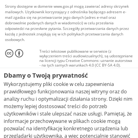
Strony dostępne w domenie www.gov.pl mogą zawierać adresy skrzynek
mailowych. Użytkownik korzystający z odnośnika będącego adresem e-
mail zgadza się na przetwarzanie jego danych (adres e-mail oraz
dobrowolnie podanych danych w wiadomości) w celu przesłania
odpowiedzi na przesłane pytania. Szczegóły przetwarzania danych przez
każdą z jednostek znajdują się w ich politykach przetwarzania danych
osobowych.
Treści tekstowe publikowane w serwisie (z
wyłączeniem treści audiowizualnych), są udostępniane
na licencji typu Creative Commons: uznanie autorstwa
- na tych samych warunkach 4.0 (CC BY-SA 4.0).
Materiały audiowizualne, w tym zdjęcia, materiały
Dbamy o Twoją prywatność
audio i wideo, są udostępniane na licencji typu
Creative Commons: uznanie autorstwa użycie
Wykorzystujemy pliki cookie w celu zapewnienia
niekomercyjne - bez utworów zależnych 4.0 (CC BY-
NC-ND 4.0), o ile nie jest to stwierdzone inaczej.
prawidłowego funkcjonowania naszej witryny oraz do
analizy ruchu i optymalizacji działania strony. Dzięki nim
możemy lepiej dostosować treści do potrzeb
użytkowników i stale ulepszać nasze usługi. Pamiętaj, że
informacje przechowywane w plikach cookie mogą
pozwalać na identyfikację konkretnego urządzenia lub
przeglądarki użytkownika, a więc potencjalnie stanowić