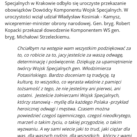
Specjalnych w Krakowie odbyło się uroczyste przekazanie
obowiązków Dowódcy Komponentu Wojsk Specjalnych. W
uroczystości wziął udział Władysław Kosiniak - Kamysz,
wicepremier-minister obrony narodowej. Gen. bryg. Robert
Kopacki przekazał dowodzenie Komponentem WS gen.
bryg. Michałowi Strzeleckiemu.
Chciałbym na wstępie wam wszystkim podziękować za
to, co robicie za to, jacy jesteście za waszą odwagę,
determinację i poświęcenie. Dziękuję za upamiętnienie
twórcy Wojsk Specjalnych gen. Włodzimierza
Potasińskiego. Bardzo doceniam tą tradycję, tą
kulturę, to wszystko, co wyrasta właśnie z pamięci
tożsamość z tego, że nie jesteśmy ani pierwsi, ani
ostatni. Jesteście żołnierzami Wojsk Specjalnych,
którzy stanowią - myślę dla każdego Polaka -przykład
heroicznej odwagi i męstwa. Czasem można
powiedzieć czegoś tajemniczego, czegoś nieodkrytego,
marzeń o takim życiu, o takiej przygodzie, o takim
wyzwaniu. A wy sami wiecie jaki to trud, jaki ciężar dla
was, dla waszych rodzin, dla wszystkich, którzy z wami