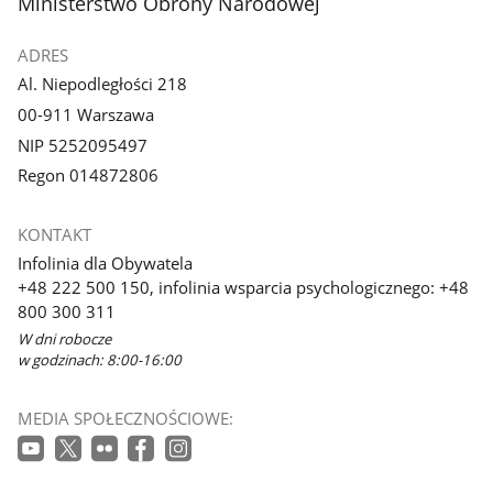
stopka
Ministerstwo Obrony Narodowej
galerii.
galerii.
ADRES
Al. Niepodległości 218
00-911 Warszawa
NIP 5252095497
Regon 014872806
KONTAKT
Infolinia dla Obywatela
+48 222 500 150, infolinia wsparcia psychologicznego: +48
800 300 311
W dni robocze
w godzinach: 8:00-16:00
MEDIA SPOŁECZNOŚCIOWE: