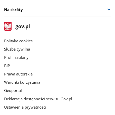
Na skróty
stopka
Strona
gov.pl
gov.pl
główna
gov.pl
Polityka cookies
Służba cywilna
Profil zaufany
BIP
Prawa autorskie
Warunki korzystania
Geoportal
Deklaracja dostępności serwisu Gov.pl
Ustawienia prywatności