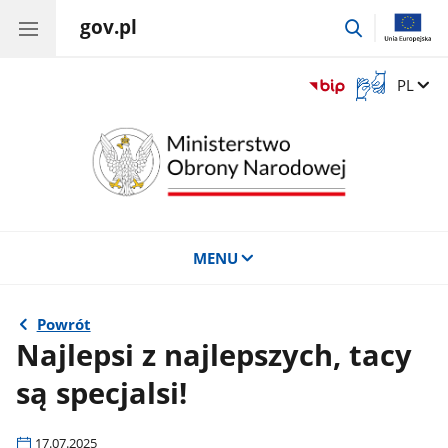
gov.pl
przejdź
do
wyszukiwar
Otwórz
Zmień 
PL
okno
z
tłumaczem
języka
migowego
MENU
Powrót
Najlepsi z najlepszych, tacy
są specjalsi!
17.07.2025