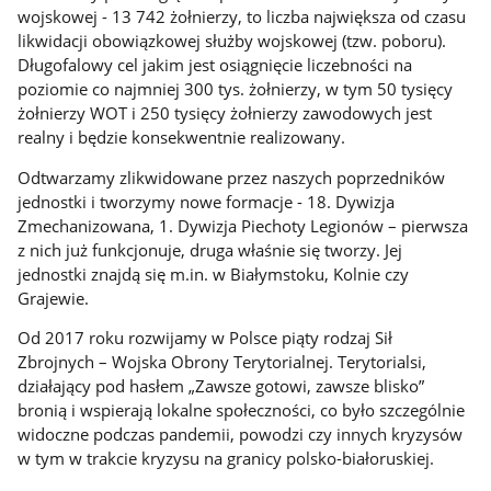
wojskowej - 13 742 żołnierzy, to liczba największa od czasu
likwidacji obowiązkowej służby wojskowej (tzw. poboru).
Długofalowy cel jakim jest osiągnięcie liczebności na
poziomie co najmniej 300 tys. żołnierzy, w tym 50 tysięcy
żołnierzy WOT i 250 tysięcy żołnierzy zawodowych jest
realny i będzie konsekwentnie realizowany.
Odtwarzamy zlikwidowane przez naszych poprzedników
jednostki i tworzymy nowe formacje - 18. Dywizja
Zmechanizowana, 1. Dywizja Piechoty Legionów – pierwsza
z nich już funkcjonuje, druga właśnie się tworzy. Jej
jednostki znajdą się m.in. w Białymstoku, Kolnie czy
Grajewie.
Od 2017 roku rozwijamy w Polsce piąty rodzaj Sił
Zbrojnych – Wojska Obrony Terytorialnej. Terytorialsi,
działający pod hasłem „Zawsze gotowi, zawsze blisko”
bronią i wspierają lokalne społeczności, co było szczególnie
widoczne podczas pandemii, powodzi czy innych kryzysów
w tym w trakcie kryzysu na granicy polsko-białoruskiej.