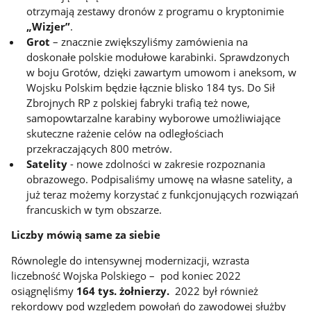
otrzymają
zestawy dronów z programu o kryptonimie
„Wizjer”
.
Grot
– znacznie zwiększyliśmy zamówienia na
doskonałe polskie modułowe karabinki. Sprawdzonych
w boju Grotów, dzięki zawartym umowom i aneksom, w
Wojsku Polskim będzie łącznie blisko 184 tys. Do Sił
Zbrojnych RP z polskiej fabryki trafią też nowe,
samopowtarzalne karabiny wyborowe umożliwiające
skuteczne rażenie celów na odległościach
przekraczających 800 metrów.
Satelity
- nowe zdolności w zakresie rozpoznania
obrazowego. Podpisaliśmy umowę na własne satelity, a
już teraz możemy korzystać z funkcjonujących rozwiązań
francuskich w tym obszarze.
Liczby mówią same za siebie
Równolegle do intensywnej modernizacji, wzrasta
liczebność Wojska Polskiego – pod koniec 2022
osiągnęliśmy
164 tys. żołnierzy.
2022 był również
rekordowy pod względem powołań do zawodowej służby