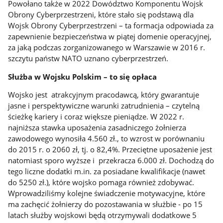
Powołano także w 2022 Dowództwo Komponentu Wojsk
Obrony Cyberprzestrzeni, które stało się podstawą dla
Wojsk Obrony Cyberprzestrzeni – ta formacja odpowiada za
zapewnienie bezpieczeństwa w piątej domenie operacyjnej,
za jaką podczas zorganizowanego w Warszawie w 2016 r.
szczytu państw NATO uznano cyberprzestrzeń.
Służba w Wojsku Polskim – to się opłaca
Wojsko jest atrakcyjnym pracodawcą, który gwarantuje
jasne i perspektywiczne warunki zatrudnienia – czytelną
ścieżkę kariery i coraz większe pieniądze. W 2022 r.
najniższa stawka uposażenia zasadniczego żołnierza
zawodowego wynosiła 4.560 zł., to wzrost w porównaniu
do 2015 r. o 2060 zł, tj. o 82,4%. Przeciętne uposażenie jest
natomiast sporo wyższe i przekracza 6.000 zł. Dochodzą do
tego liczne dodatki m.in. za posiadane kwalifikacje (nawet
do 5250 zł.), które wojsko pomaga również zdobywać.
Wprowadziliśmy kolejne świadczenie motywacyjne, które
ma zachęcić żołnierzy do pozostawania w służbie - po 15
latach służby wojskowi będą otrzymywali dodatkowe 5