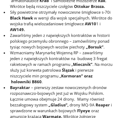
armatohaubice
Krab
i samobieżne moździerze
Rak
.
Wkrótce będą niszczyciele czołgów
Ottokar Brzoza.
Siły powietrzne otrzymały nowoczesne śmigłowce s-70i
Black Hawk
w wersji dla wojsk specjalnych. Wkrótce do
wojska trafią wielozadaniowe śmigłowce
AW10
1 i
AW149.
Zawarliśmy jeden z największych kontraktów w historii
polskiego przemysłu obronnego – zamówiliśmy ponad
tysiąc nowych bojowych wozów piechoty
„Borsuk”
.
Wzmacniamy Marynarkę Wojenną RP – zawarliśmy
jeden z największych kontraktów na budowę 3 fregat
rakietowych w ramach programu „
Miecznik”
. Na morzu
służy już korweta patrolowa
Ślązak
i pierwsze
niszczyciele min programu „
Kormoran” oraz
holowniki B860
.
Bayraktar
– pierwszy zestaw nowoczesnych dronów
rozpoznawczo-bojowych jest już w Wojsku Polskim.
Łącznie umowa obejmuje 24 drony. Mamy również
bezzałogowy system
„Gladius”,
drony MQ-9A
Reaper
i
sprawdzone w warunkach bojowych
Flyeye
oraz
amunicję krążąca
Warmate.
Wkrótce żołnierze