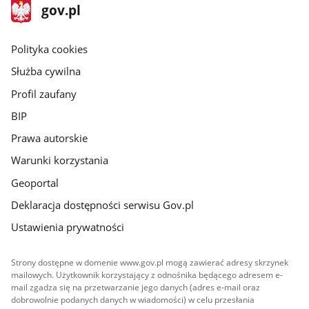
stopka
Strona
gov.pl
gov.pl
główna
gov.pl
Polityka cookies
Służba cywilna
Profil zaufany
BIP
Prawa autorskie
Warunki korzystania
Geoportal
Deklaracja dostępności serwisu Gov.pl
Ustawienia prywatności
Strony dostępne w domenie www.gov.pl mogą zawierać adresy skrzynek
mailowych. Użytkownik korzystający z odnośnika będącego adresem e-
mail zgadza się na przetwarzanie jego danych (adres e-mail oraz
dobrowolnie podanych danych w wiadomości) w celu przesłania