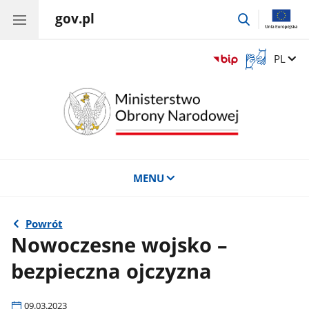
gov.pl
przejdź
do
wyszukiwar
Otwórz
Zmień 
PL
okno
z
tłumaczem
języka
migowego
MENU
Powrót
Nowoczesne wojsko –
bezpieczna ojczyzna
09.03.2023