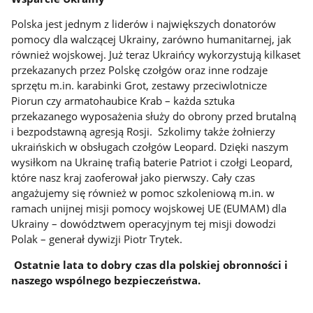
Polska jest jednym z liderów i największych donatorów
pomocy dla walczącej Ukrainy, zarówno humanitarnej, jak
również wojskowej. Już teraz Ukraińcy wykorzystują kilkaset
przekazanych przez Polskę czołgów oraz inne rodzaje
sprzętu m.in. karabinki Grot, zestawy przeciwlotnicze
Piorun czy armatohaubice Krab – każda sztuka
przekazanego wyposażenia służy do obrony przed brutalną
i bezpodstawną agresją Rosji. Szkolimy także żołnierzy
ukraińskich w obsługach czołgów Leopard. Dzięki naszym
wysiłkom na Ukrainę trafią baterie Patriot i czołgi Leopard,
które nasz kraj zaoferował jako pierwszy. Cały czas
angażujemy się również w pomoc szkoleniową m.in. w
ramach unijnej misji pomocy wojskowej UE (EUMAM) dla
Ukrainy – dowództwem operacyjnym tej misji dowodzi
Polak – generał dywizji Piotr Trytek.
Ostatnie lata to dobry czas dla polskiej obronności i
naszego wspólnego bezpieczeństwa.