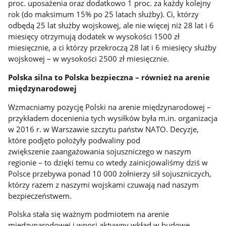
proc. uposażenia oraz dodatkowo 1 proc. za każdy kolejny
rok (do maksimum 15% po 25 latach służby). Ci, którzy
odbędą 25 lat służby wojskowej, ale nie więcej niż 28 lat i 6
miesięcy otrzymują dodatek w wysokości 1500 zł
miesięcznie, a ci którzy przekroczą 28 lat i 6 miesięcy służby
wojskowej – w wysokości 2500 zł miesięcznie.
Polska silna to Polska bezpieczna – również na arenie
międzynarodowej
Wzmacniamy pozycję Polski na arenie międzynarodowej –
przykładem docenienia tych wysiłków była m.in. organizacja
w 2016 r. w Warszawie szczytu państw NATO. Decyzje,
które podjęto położyły podwaliny pod
zwiększenie zaangażowania sojuszniczego w naszym
regionie – to dzięki temu co wtedy zainicjowaliśmy dziś w
Polsce przebywa ponad 10 000 żołnierzy sił sojuszniczych,
którzy razem z naszymi wojskami czuwają nad naszym
bezpieczeństwem.
Polska stała się ważnym podmiotem na arenie
międzynarodowej i wnosi aktywny wkład w budowę