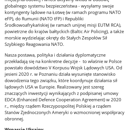
globalnego systemu bezpieczeństwa - wysyłamy swoje
kontyngenty lądowe na Łotwę (w ramach programu NATO
eFP), do Rumunii (NATO tFP) i Republiki
Środkowoafrykańskiej (w ramach unijnej misji EUTM RCA),
powietrzne do krajów bałtyckich (Baltic Air Policing), a także
morskie wydzielając okręty do Stałych Zespołów Sił
Szybkiego Reagowania NATO.
Nasza postawa, polityka i działania dyplomatyczne
przekładają się na konkretne decyzje - to właśnie w Polsce
powstało dowództwo V Korpusu Wojsk Lądowych USA. Od
jesieni 2020 r. w Poznaniu działa wysunięte stanowisko
dowodzenia tego związku, które koordynuje działania sił
lądowych USA w Europie. Realizowany jest szereg
znaczących inwestycji wynikających z podpisanej umowy
EDCA (Enhanced Defence Cooperation Agreement) w 2020
r., między rządem Rzeczypospolitej Polskiej a rządem
Stanów Zjednoczonych Ameryki o wzmocnionej współpracy
obronnej.
Wsparcie Ukrainy