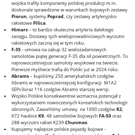
wojska trafiły komponenty polskiej produkcji m.in.
doskonale sprawdzone w warunkach bojowych zestawy
Piorun
, systemy
Poprad
, czy zestawy artyleryjsko-
rakietowe
Pilica
.
Himars
– to bardzo skuteczna artyleria dalekiego
zasięgu. Dostawy tych wieloprowadnicowych wyrzutni
rakietowych zaczną się w tym roku.
F-35
- umowa na zakup 32 wielozadaniowych
samolotów piątej generacji F-35 dla sił powietrznych. To
najnowocześniejsze samoloty wojskowe na świecie.
Pierwsze myśliwce trafią do Polski już w 2024 roku.
Abrams
– kupiliśmy 250 amerykańskich czołgów
Abrams w najnowocześniejszej konfiguracji M1A2
SEPv3oraz 116 czołgów Abrams starszej wersji.
Wojsko Polskie konsekwentnie wzmacnia potencjał z
wykorzystaniem nowoczesnych koreańskich technologii
obronnych. Zawarliśmy umowy na 1000 czołgów
K2
,
672 haubice
K9
, 48 samolotów bojowych
FA-50
oraz
288 wyrzutni rakiet K239
Chunmoo
.
Kupujemy najlepsze polskie pojazdy bojowe -