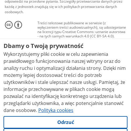
odpowiedzi na przesłane pytania. Szczegóły przetwarzania danych przez
każdą z jednostek znajdują się w ich politykach przetwarzania danych
osobowych.
Treści tekstowe publikowane w serwisie (z
wyłączeniem treści audiowizualnych), są udostępniane
na licencji typu Creative Commons: uznanie autorstwa
- na tych samych warunkach 4.0 (CC BY-SA 4.0).
Materiały audiowizualne, w tym zdjęcia, materiały
Dbamy o Twoją prywatność
audio i wideo, są udostępniane na licencji typu
Creative Commons: uznanie autorstwa użycie
Wykorzystujemy pliki cookie w celu zapewnienia
niekomercyjne - bez utworów zależnych 4.0 (CC BY-
NC-ND 4.0), o ile nie jest to stwierdzone inaczej.
prawidłowego funkcjonowania naszej witryny oraz do
analizy ruchu i optymalizacji działania strony. Dzięki nim
możemy lepiej dostosować treści do potrzeb
użytkowników i stale ulepszać nasze usługi. Pamiętaj, że
informacje przechowywane w plikach cookie mogą
pozwalać na identyfikację konkretnego urządzenia lub
przeglądarki użytkownika, a więc potencjalnie stanowić
dane osobowe.
Polityka cookies
Odrzuć