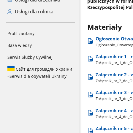
publicznych w formi
Rzeczypospolitej Pol
Usługi dla rolnika
Materiały
Profil zaufany
Ogłoszenie Otwa
Ogloszenie​_Otwarteg
Baza wiedzy
Załącznik nr 1 -
Serwis Służby Cywilnej
Załącznik​_nr​_1​_do​
Сайт для громадян України
Załącznik nr 2 - 
–
Serwis dla obywateli Ukrainy
Załącznik​_nr​_2​_do​
Załącznik nr 3 -
Załącznik​_nr​_3​_do​
Załącznik nr 4 
Załącznik​_nr​_4​_do​
Załącznik nr 5 -