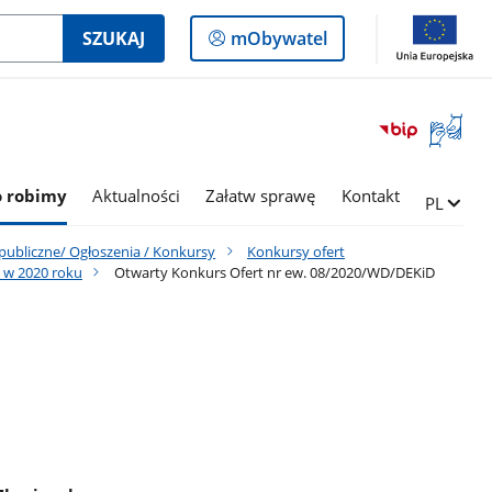
Logowanie
SZUKAJ
mObywatel
do
panelu
Otwórz
okno
z
tłumac
o robimy
Aktualności
Załatw sprawę
Kontakt
Zmień ję
PL
języka
migowe
 publiczne/ Ogłoszenia / Konkursy
Konkursy ofert
 w 2020 roku
Otwarty Konkurs Ofert nr ew. 08/2020/WD/DEKiD