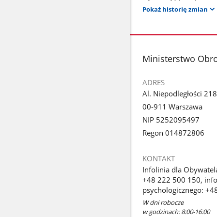
Pokaż historię zmian
stopka
Ministerstwo Obr
ADRES
Al. Niepodległości 218
00-911 Warszawa
NIP 5252095497
Regon 014872806
KONTAKT
Infolinia dla Obywatel
+48 222 500 150, info
psychologicznego: +4
W dni robocze
w godzinach: 8:00-16:00