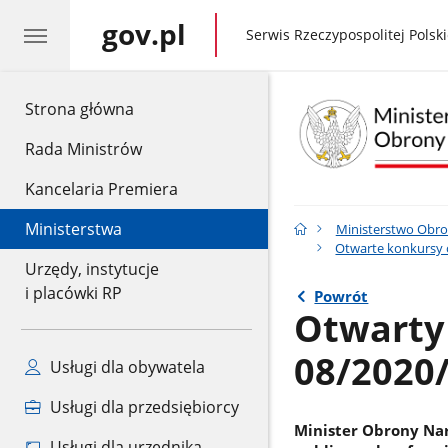
gov.pl
gov.pl
Serwis Rzeczypospolitej Polski
gov.pl
Strona główna
Rada Ministrów
Kancelaria Premiera
Ministerstwa
Ministerstwo Obr
Otwarte konkursy o
Urzędy, instytucje
i placówki RP
Powrót
Otwarty 
08/2020
Usługi dla obywatela
Usługi dla przedsiębiorcy
Minister Obrony Nar
Usługi dla urzędnika