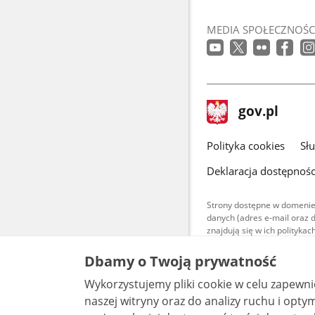
MEDIA SPOŁECZNOŚC
stopka
Strona
gov.pl
gov.pl
główna
gov.pl
Polityka cookies
Sł
Deklaracja dostępnośc
Strony dostępne w domenie
danych (adres e-mail oraz 
znajdują się w ich polityk
Treści teksto
Dbamy o Twoją prywatność
udostępniane
warunkach 4.0
Wykorzystujemy pliki cookie w celu zapewn
są udostępni
naszej witryny oraz do analizy ruchu i optymalizacj
bez utworów z