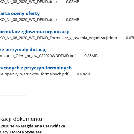
_OKO​_Nr​_08​_2020​_WD​_DEKiD.docx
0.02MB
karta oceny oferty
_OKO​_Nr​_08​_2020​_WD​_DEKiD.docx
0.02MB
formularz zgłoszenia organizacji
_OKO​_Nr​_08​_2020​_WD​_DEKiD​_Formularz​_zgoszenia​_organizacji.docx
0.0
re otrzymały dotację
onkursu​_Ofert​_nr​_ew​_082020WDDEKiD.pdf
0.85MB
zuconych z przyczyn formalnych
_nie​_spełniły​_warunków​_formalnych.pdf
0.63MB
ikacji dokumentu
5.2020 14:46 Magdalena Czerwińska
jący:
Dorota Szwejser