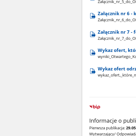
Załącznik​_nr​_5​_do​
Załącznik nr 6 - 
Załącznik​_nr​_6​_do​
Załącznik nr 7 - 
Załącznik​_nr​_7​_do​
Wykaz ofert, któ
wyniki​_Otwartego​_K
Wykaz ofert odr
wykaz​_ofert,​_które​
Informacje o publ
Pierwsza publikacja:
29.0
Wytwarzający/ Odpowiada