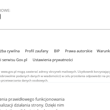
IOWE:
użba cywilna
Profil zaufany
BIP
Prawa autorskie
Warunki
i serwisu Gov.pl
Ustawienia prywatności
 www.gov.pl mogą zawierać adresy skrzynek mailowych. Użytkownik korzystający
dobrowolnie podanych danych w wiadomości) w celu przesłania odpowiedzi na prz
ach przetwarzania danych osobowych.
we publikowane w serwisie (z wyłączeniem treści audiowizualnych), są
 na licencji typu Creative Commons: uznanie autorstwa - na tych samych
 (CC BY-SA 4.0). Materiały audiowizualne, w tym zdjęcia, materiały audio i wideo
ienia prawidłowego funkcjonowania
ane na licencji typu Creative Commons: uznanie autorstwa użycie niekomercyjne 
i działania strony. Dzięki nim
ależnych 4.0 (CC BY-NC-ND 4.0), o ile nie jest to stwierdzone inaczej.