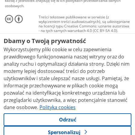
każdą z jednostek znajdują się w ich politykach przetwarzania danych
osobowych.
Treści tekstowe publikowane w serwisie (z
wyłączeniem treści audiowizualnych), są udostępniane
na licencji typu Creative Commons: uznanie autorstwa
- na tych samych warunkach 4.0 (CC BY-SA 4.0).
Materiały audiowizualne, w tym zdjęcia, materiały
Dbamy o Twoją prywatność
audio i wideo, są udostępniane na licencji typu
Creative Commons: uznanie autorstwa użycie
Wykorzystujemy pliki cookie w celu zapewnienia
niekomercyjne - bez utworów zależnych 4.0 (CC BY-
NC-ND 4.0), o ile nie jest to stwierdzone inaczej.
prawidłowego funkcjonowania naszej witryny oraz do
analizy ruchu i optymalizacji działania strony. Dzięki nim
możemy lepiej dostosować treści do potrzeb
użytkowników i stale ulepszać nasze usługi. Pamiętaj, że
informacje przechowywane w plikach cookie mogą
pozwalać na identyfikację konkretnego urządzenia lub
przeglądarki użytkownika, a więc potencjalnie stanowić
dane osobowe.
Polityka cookies
Odrzuć
Spersonalizuj