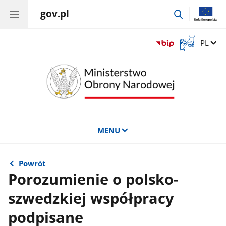
gov.pl
przejdź
do
wyszukiwar
Otwórz
Zmień 
PL
okno
z
tłumaczem
języka
migowego
MENU
Powrót
Porozumienie o polsko-
szwedzkiej współpracy
podpisane