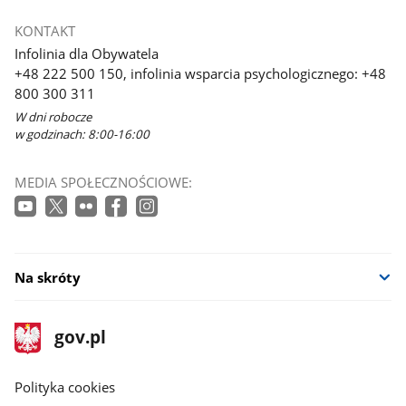
KONTAKT
Infolinia dla Obywatela
+48 222 500 150, infolinia wsparcia psychologicznego: +48
800 300 311
W dni robocze
w godzinach: 8:00-16:00
MEDIA SPOŁECZNOŚCIOWE:
Na skróty
stopka
Strona
gov.pl
gov.pl
główna
gov.pl
Polityka cookies