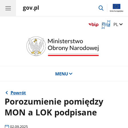
gov.pl
przejdź
do
wyszukiwar
Otwórz
Zmień 
PL
okno
z
tłumaczem
języka
migowego
MENU
Powrót
Porozumienie pomiędzy
MON a LOK podpisane
02.09.2025