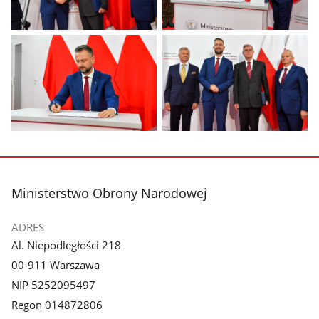
Pokaż
Pokaż
zdjęcie
zdjęcie
1
2
z
z
galerii.
galerii.
Pokaż
Pokaż
zdjęcie
zdjęcie
3
4
z
z
stopka
Ministerstwo Obrony Narodowej
galerii.
galerii.
ADRES
Al. Niepodległości 218
00-911 Warszawa
NIP 5252095497
Regon 014872806