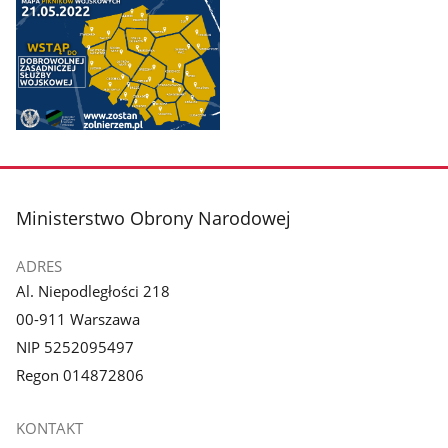
Pokaż
zdjęcie
1
z
stopka
Ministerstwo Obrony Narodowej
galerii.
ADRES
Al. Niepodległości 218
00-911 Warszawa
NIP 5252095497
Regon 014872806
KONTAKT