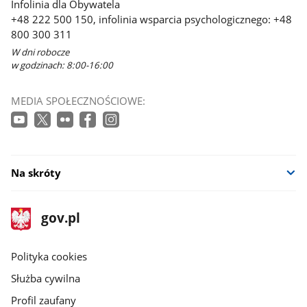
Infolinia dla Obywatela
+48 222 500 150, infolinia wsparcia psychologicznego: +48
800 300 311
W dni robocze
w godzinach: 8:00-16:00
MEDIA SPOŁECZNOŚCIOWE:
Na skróty
stopka
Strona
gov.pl
gov.pl
główna
gov.pl
Polityka cookies
Służba cywilna
Profil zaufany