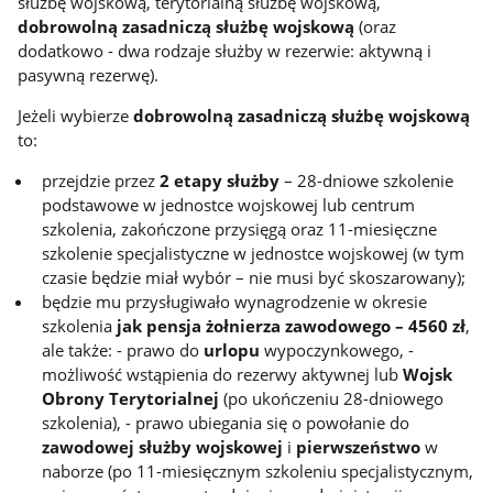
służbę wojskową, terytorialną służbę wojskową,
dobrowolną zasadniczą służbę wojskową
(oraz
dodatkowo - dwa rodzaje służby w rezerwie: aktywną i
pasywną rezerwę).
Jeżeli wybierze
dobrowolną zasadniczą służbę wojskową
to:
przejdzie przez
2 etapy służby
– 28-dniowe szkolenie
podstawowe w jednostce wojskowej lub centrum
szkolenia, zakończone przysięgą oraz 11-miesięczne
szkolenie specjalistyczne w jednostce wojskowej (w tym
czasie będzie miał wybór – nie musi być skoszarowany);
będzie mu przysługiwało wynagrodzenie w okresie
szkolenia
jak pensja żołnierza zawodowego – 4560 zł
,
ale także: - prawo do
urlopu
wypoczynkowego, -
możliwość wstąpienia do rezerwy aktywnej lub
Wojsk
Obrony Terytorialnej
(po ukończeniu 28-dniowego
szkolenia), - prawo ubiegania się o powołanie do
zawodowej służby wojskowej
i
pierwszeństwo
w
naborze (po 11-miesięcznym szkoleniu specjalistycznym,