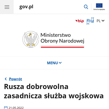
gov.pl
przejdź
do
wyszukiwar
Otwórz
Zmień 
PL
okno
z
tłumaczem
języka
migowego
MENU
Powrót
Rusza dobrowolna
zasadnicza służba wojskowa
21.05.2022