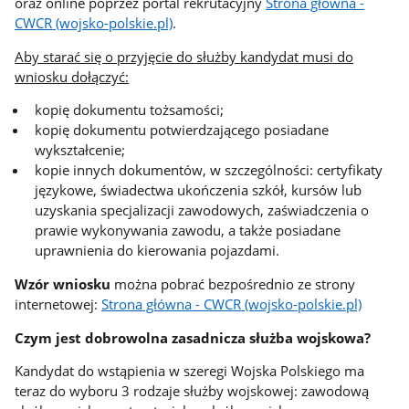
oraz online poprzez portal rekrutacyjny
Strona główna -
CWCR (wojsko-polskie.pl)
.
Aby starać się o przyjęcie do służby kandydat musi do
wniosku dołączyć:
kopię dokumentu tożsamości;
kopię dokumentu potwierdzającego posiadane
wykształcenie;
kopie innych dokumentów, w szczególności: certyfikaty
językowe, świadectwa ukończenia szkół, kursów lub
uzyskania specjalizacji zawodowych, zaświadczenia o
prawie wykonywania zawodu, a także posiadane
uprawnienia do kierowania pojazdami.
Wzór wniosku
można pobrać bezpośrednio ze strony
internetowej:
Strona główna - CWCR (wojsko-polskie.pl)
Czym jest dobrowolna zasadnicza służba wojskowa?
Kandydat do wstąpienia w szeregi Wojska Polskiego ma
teraz do wyboru 3 rodzaje służby wojskowej: zawodową