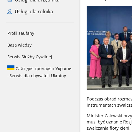
Usługi dla rolnika
Profil zaufany
Baza wiedzy
Serwis Służby Cywilnej
Сайт для громадян України
–
Serwis dla obywateli Ukrainy
Podczas obrad rozmaw
instrumentach zwalczan
Minister Zalewski prz
musi być uznanie Rosji
zwalczania floty cien