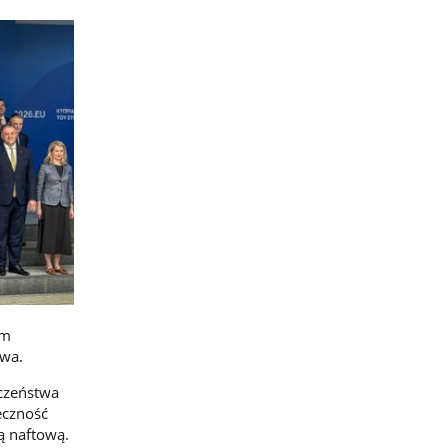
ym
twa.
eczeństwa
eczność
ą naftową.