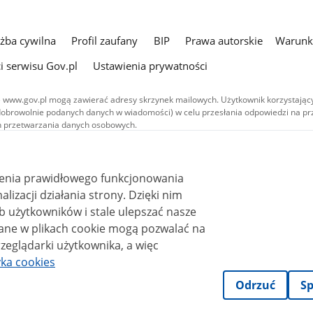
użba cywilna
Profil zaufany
BIP
Prawa autorskie
Warunki
i serwisu Gov.pl
Ustawienia prywatności
 www.gov.pl mogą zawierać adresy skrzynek mailowych. Użytkownik korzystający
dobrowolnie podanych danych w wiadomości) w celu przesłania odpowiedzi na prz
ach przetwarzania danych osobowych.
we publikowane w serwisie (z wyłączeniem treści audiowizualnych), są
 na licencji typu Creative Commons: uznanie autorstwa - na tych samych
 (CC BY-SA 4.0). Materiały audiowizualne, w tym zdjęcia, materiały audio i wideo
ienia prawidłowego funkcjonowania
ane na licencji typu Creative Commons: uznanie autorstwa użycie niekomercyjne 
ależnych 4.0 (CC BY-NC-ND 4.0), o ile nie jest to stwierdzone inaczej.
i działania strony. Dzięki nim
 użytkowników i stale ulepszać nasze
zeglądarki użytkownika, a więc
yka cookies
Odrzuć
Sp