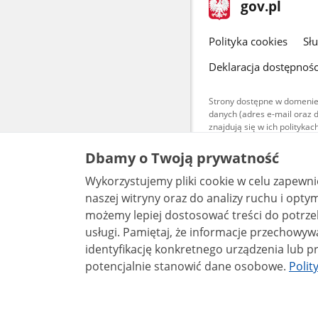
stopka
Strona
gov.pl
gov.pl
główna
gov.pl
Polityka cookies
Sł
Deklaracja dostępnośc
Strony dostępne w domenie
danych (adres e-mail oraz 
znajdują się w ich polityk
Treści teksto
Dbamy o Twoją prywatność
udostępniane
warunkach 4.0
Wykorzystujemy pliki cookie w celu zapewn
są udostępni
bez utworów z
naszej witryny oraz do analizy ruchu i optymalizacj
możemy lepiej dostosować treści do potrzeb
usługi. Pamiętaj, że informacje przechowywane w plikach cookie mogą pozwalać na
identyfikację konkretnego urządzenia lub pr
potencjalnie stanowić dane osobowe.
Polit