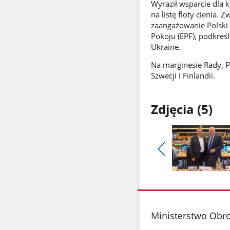
Wyraził wsparcie dla k
na listę floty cienia.
zaangażowanie Polski 
Pokoju (EPF), podkreś
Ukraine.
Na marginesie Rady, P
Szwecji i Finlandii.
Zdjęcia (5)
Pokaż
poprzednie
Pokaż
zdjęcia
zdjęcie
1
z
stopka
Ministerstwo Obr
galerii.