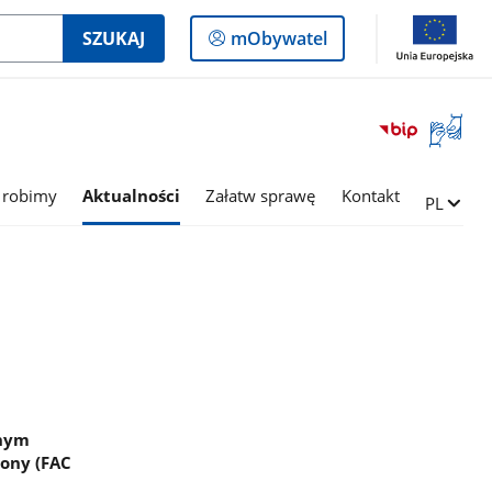
Logowanie
SZUKAJ
mObywatel
do
panelu
Otwórz
okno
z
tłumac
 robimy
Aktualności
Załatw sprawę
Kontakt
Zmień ję
PL
języka
migowe
lnym
rony (FAC