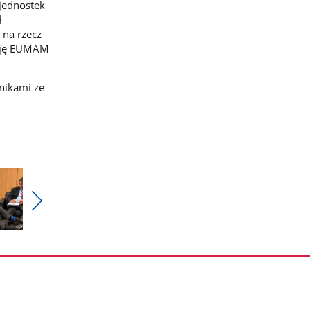
 jednostek
ł
 na rzecz
isję EUMAM
dnikami ze
Pokaż
nestępne
zdjęcia