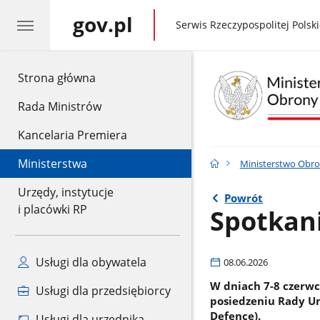
gov.pl
gov.pl
Serwis Rzeczypospolitej Polski
gov.pl
Strona główna
Rada Ministrów
Kancelaria Premiera
Ministerstwa
Ministerstwo Obr
Urzędy, instytucje
Powrót
i placówki RP
Spotkan
Usługi dla obywatela
08.06.2026
W dniach 7-8 czerwc
Usługi dla przedsiębiorcy
posiedzeniu Rady Un
Defence).
Usługi dla urzędnika