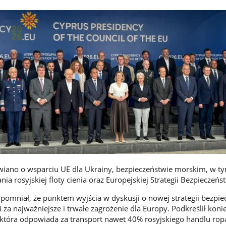
iano o wsparciu UE dla Ukrainy, bezpieczeństwie morskim, w t
ia rosyjskiej floty cienia oraz Europejskiej Strategii Bezpieczeńs
ypomniał, że punktem wyjścia w dyskusji o nowej strategii bezpi
 za najważniejsze i trwałe zagrożenie dla Europy. Podkreślił koni
i, która odpowiada za transport nawet 40% rosyjskiego handlu rop