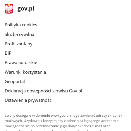
stopka
Strona
gov.pl
gov.pl
główna
gov.pl
Polityka cookies
Służba cywilna
Profil zaufany
BIP
Prawa autorskie
Warunki korzystania
Geoportal
Deklaracja dostępności serwisu Gov.pl
Ustawienia prywatności
Strony dostępne w domenie www.gov.pl mogą zawierać adresy skrzynek
mailowych. Użytkownik korzystający z odnośnika będącego adresem e-
mail zgadza się na przetwarzanie jego danych (adres e-mail oraz