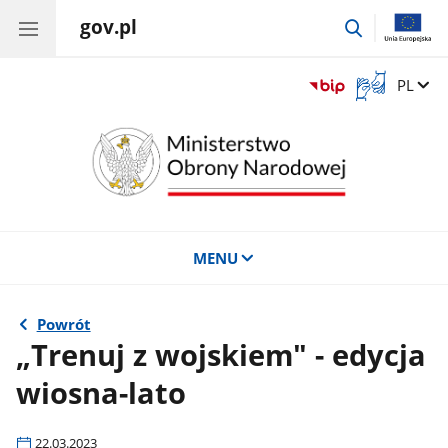
gov.pl
przejdź
do
wyszukiwar
Otwórz
Zmień 
PL
okno
z
tłumaczem
języka
migowego
MENU
Powrót
„Trenuj z wojskiem" - edycja
wiosna-lato
22.03.2023