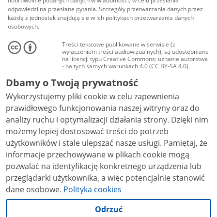
dobrowolnie podanych danych w wiadomości) w celu przesłania
odpowiedzi na przesłane pytania. Szczegóły przetwarzania danych przez
każdą z jednostek znajdują się w ich politykach przetwarzania danych
osobowych.
Treści tekstowe publikowane w serwisie (z
wyłączeniem treści audiowizualnych), są udostępniane
na licencji typu Creative Commons: uznanie autorstwa
- na tych samych warunkach 4.0 (CC BY-SA 4.0).
Materiały audiowizualne, w tym zdjęcia, materiały
Dbamy o Twoją prywatność
audio i wideo, są udostępniane na licencji typu
Creative Commons: uznanie autorstwa użycie
Wykorzystujemy pliki cookie w celu zapewnienia
niekomercyjne - bez utworów zależnych 4.0 (CC BY-
NC-ND 4.0), o ile nie jest to stwierdzone inaczej.
prawidłowego funkcjonowania naszej witryny oraz do
analizy ruchu i optymalizacji działania strony. Dzięki nim
możemy lepiej dostosować treści do potrzeb
użytkowników i stale ulepszać nasze usługi. Pamiętaj, że
informacje przechowywane w plikach cookie mogą
pozwalać na identyfikację konkretnego urządzenia lub
przeglądarki użytkownika, a więc potencjalnie stanowić
dane osobowe.
Polityka cookies
Odrzuć