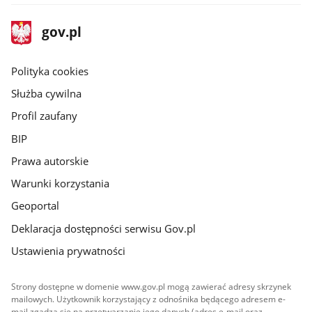
stopka
Strona
gov.pl
gov.pl
główna
gov.pl
Polityka cookies
Służba cywilna
Profil zaufany
BIP
Prawa autorskie
Warunki korzystania
Geoportal
Deklaracja dostępności serwisu Gov.pl
Ustawienia prywatności
Strony dostępne w domenie www.gov.pl mogą zawierać adresy skrzynek
mailowych. Użytkownik korzystający z odnośnika będącego adresem e-
mail zgadza się na przetwarzanie jego danych (adres e-mail oraz