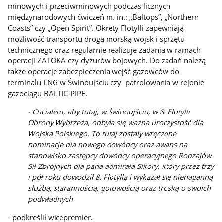
minowych i przeciwminowych podczas licznych
międzynarodowych ćwiczeń m. in.: „Baltops”, „Northern
Coasts” czy „Open Spirit”. Okręty Flotylli zapewniają
możliwość transportu drogą morską wojsk i sprzętu
technicznego oraz regularnie realizuje zadania w ramach
operacji ZATOKA czy dyżurów bojowych. Do zadań należą
także operacje zabezpieczenia wejść gazowców do
terminalu LNG w Świnoujściu czy patrolowania w rejonie
gazociągu BALTIC-PIPE.
- Chciałem, aby tutaj, w Świnoujściu, w 8. Flotylli
Obrony Wybrzeża, odbyła się ważna uroczystość dla
Wojska Polskiego. To tutaj zostały wręczone
nominacje dla nowego dowódcy oraz awans na
stanowisko zastępcy dowódcy operacyjnego Rodzajów
Sił Zbrojnych dla pana admirała Sikory, który przez trzy
i pół roku dowodził 8. Flotyllą i wykazał się nienaganną
służbą, starannością, gotowością oraz troską o swoich
podwładnych
- podkreślił wicepremier.