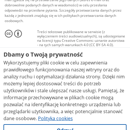
dobrowolnie podanych danych w wiadomości) w celu przesłania
odpowiedzi na przesłane pytania. Szczegóły przetwarzania danych przez
każdą z jednostek znajdują się w ich politykach przetwarzania danych
osobowych.
Treści tekstowe publikowane w serwisie (z
wyłączeniem treści audiowizualnych), są udostępniane
na licencji typu Creative Commons: uznanie autorstwa
- na tych samych warunkach 4.0 (CC BY-SA 4.0).
Materiały audiowizualne, w tym zdjęcia, materiały
Dbamy o Twoją prywatność
audio i wideo, są udostępniane na licencji typu
Creative Commons: uznanie autorstwa użycie
Wykorzystujemy pliki cookie w celu zapewnienia
niekomercyjne - bez utworów zależnych 4.0 (CC BY-
NC-ND 4.0), o ile nie jest to stwierdzone inaczej.
prawidłowego funkcjonowania naszej witryny oraz do
analizy ruchu i optymalizacji działania strony. Dzięki nim
możemy lepiej dostosować treści do potrzeb
użytkowników i stale ulepszać nasze usługi. Pamiętaj, że
informacje przechowywane w plikach cookie mogą
pozwalać na identyfikację konkretnego urządzenia lub
przeglądarki użytkownika, a więc potencjalnie stanowić
dane osobowe.
Polityka cookies