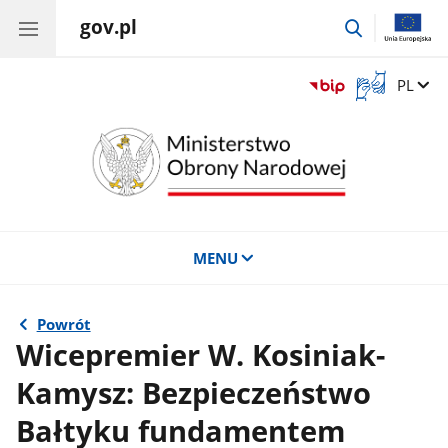
gov.pl
przejdź
do
wyszukiwar
Otwórz
Zmień 
PL
okno
z
tłumaczem
języka
migowego
MENU
Powrót
Wicepremier W. Kosiniak-
Kamysz: Bezpieczeństwo
Bałtyku fundamentem