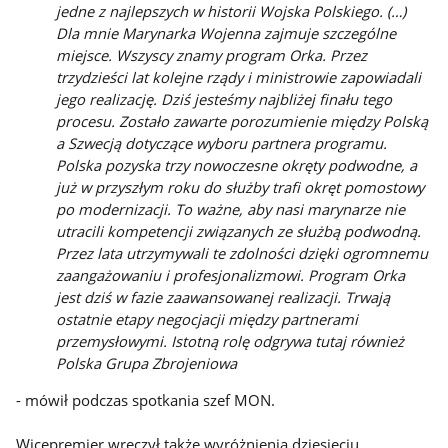
jedne z najlepszych w historii Wojska Polskiego. (…)
Dla mnie Marynarka Wojenna zajmuje szczególne
miejsce. Wszyscy znamy program Orka. Przez
trzydzieści lat kolejne rządy i ministrowie zapowiadali
jego realizację. Dziś jesteśmy najbliżej finału tego
procesu. Zostało zawarte porozumienie między Polską
a Szwecją dotyczące wyboru partnera programu.
Polska pozyska trzy nowoczesne okręty podwodne, a
już w przyszłym roku do służby trafi okręt pomostowy
po modernizacji. To ważne, aby nasi marynarze nie
utracili kompetencji związanych ze służbą podwodną.
Przez lata utrzymywali te zdolności dzięki ogromnemu
zaangażowaniu i profesjonalizmowi. Program Orka
jest dziś w fazie zaawansowanej realizacji. Trwają
ostatnie etapy negocjacji między partnerami
przemysłowymi. Istotną rolę odgrywa tutaj również
Polska Grupa Zbrojeniowa
- mówił podczas spotkania szef MON.
Wicepremier wręczył także wyróżnienia dziesięciu