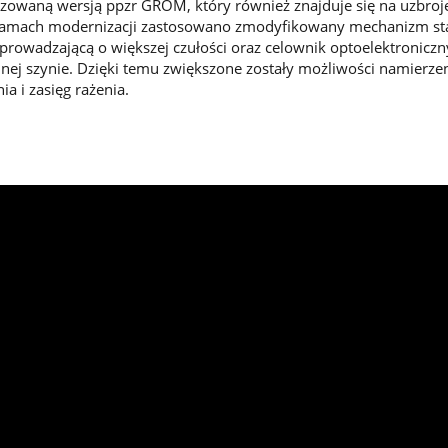
zowaną wersją ppzr GROM, który również znajduje się na uzbroj
ramach modernizacji zastosowano zmodyfikowany mechanizm st
owadzającą o większej czułości oraz celownik optoelektroniczn
ej szynie. Dzięki temu zwiększone zostały możliwości namierzen
a i zasięg rażenia.