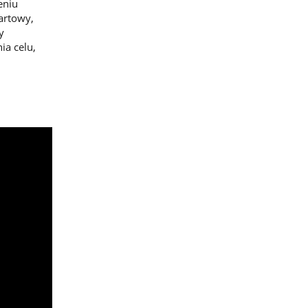
eniu
artowy,
y
ia celu,