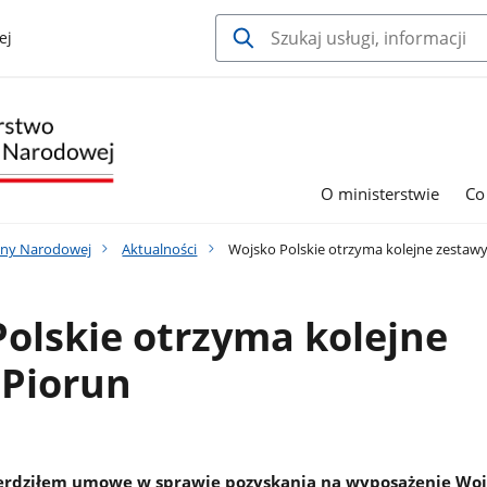
ej
O ministerstwie
Co
ony Narodowej
Aktualności
Wojsko Polskie otrzyma kolejne zestawy
olskie otrzyma kolejne
 Piorun
ierdziłem umowę w sprawie pozyskania na wyposażenie Wo