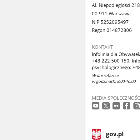
Al. Niepodległości 218
00-911 Warszawa
NIP 5252095497
Regon 014872806
KONTAKT
Infolinia dla Obywatel
+48 222 500 150, info
psychologicznego: +4
W dni robocze
w godzinach: 8:00-16:00
MEDIA SPOŁECZNOŚC
stopka
Strona
gov.pl
gov.pl