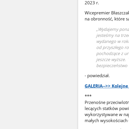
2023 r.
Wicepremier Błaszczak
na obronność, które s
„Wydajemy ponad
jesteśmy na trze
wydanego w roku
od przyszłego ro
pochodzące z ur
jeszcze wyższe. 
bezpieczeństwo 
- powiedział.
GALERIA-->> Kolejne
***
Przenośne przeciwlotn
lecących statków powi
wykorzystywane w najn
małych wysokościach