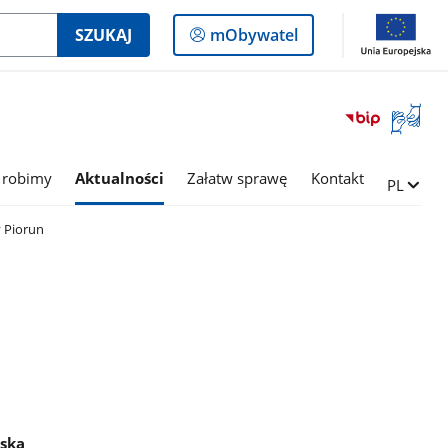
Logowanie
SZUKAJ
mObywatel
do
panelu
Otwórz
okno
z
tłumac
 robimy
Aktualności
Załatw sprawę
Kontakt
Zmień ję
PL
języka
migowe
 Piorun
jska