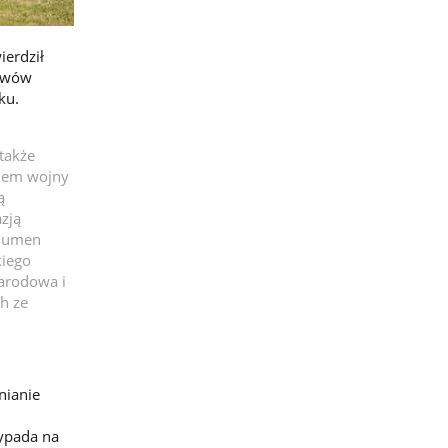
ierdził
tawów
ku.
także
chem wojny
ą
zją
olumen
kiego
narodowa i
h ze
nianie
zypada na