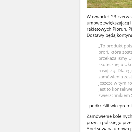
W czwartek 23 czerwca
umowę zwiększającą l
rakietowych Piorun. P
Dostawy będą kontyn
„To produkt pols
broń, która zos
przekazaliśmy Uk
skuteczne, a Ukr
rosyjską. Dlate
zamówienia zest
jeszcze w tym r
jest to konsekwe
zwierzchnikiem
- podkreślił wicepremi
Zamówienie kolejnych
pozycji polskiego prz
Aneksowana umowa podp