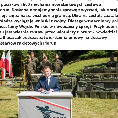
ca pocisków i 600 mechanizmów startowych zestawu
iorun. Doskonale zdajemy sobie sprawę z wyzwań, jakie stoj
zieje się za naszą wschodnią granicą. Ukraina została zaata
 władze wyciągają wnioski z wojny. Dlatego wzmacniamy pols
posażamy Wojsko Polskie w nowoczesny sprzęt. Przykładem 
u jest właśnie zestaw przeciwlotniczy Piorun” - powiedział
z Błaszczak podczas zatwierdzenia umowy na dostawy
estawów rakietowych Piorun.