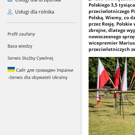
Polskiego 3,5 tysią
przeciwlotniczego P
Usługi dla rolnika
Polską. Wiemy, co d
przez Rosję. Polskie
zbrojne, dlatego wy
Profil zaufany
nowoczesnego sprzęt
wicepremier Marius
Baza wiedzy
przeciwlotniczych z
Serwis Służby Cywilnej
Сайт для громадян України
–
Serwis dla obywateli Ukrainy