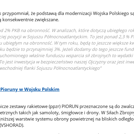
 przypomniał, że podstawą dla modernizacji Wojska Polskiego s
ą konsekwentnie zwiększane.
 2% PKB na obronność. W analizach, które dotyczą ubiegłego ro
ciej pozycji w Sojuszu Północnoatlantyckim. To jest ponad 2,3 % 
 ubiegłym na obronność. W tym roku, będą to jeszcze większe kwo
ku będzie to przynajmniej 3%. Jeżeli dodamy do tego jeszcze fun
uchomionego właśnie funduszu wsparcia sił zbrojnych to wydatki
To jest inwestycja w bezpieczeństwo naszej Ojczyzny oraz jest inw
wschodniej flanki Sojuszu Północnoatlantyckiego”
 Pioruny w Wojsku Polskim
icze zestawy rakietowe (ppzr) PIORUN przeznaczone są do zwalcz
etrznych takich jak samoloty, śmigłowce i drony. W Siłach Zbrojn
iższej warstwie systemu obrony powietrznej na bliskich odległoś
 (VSHORAD).