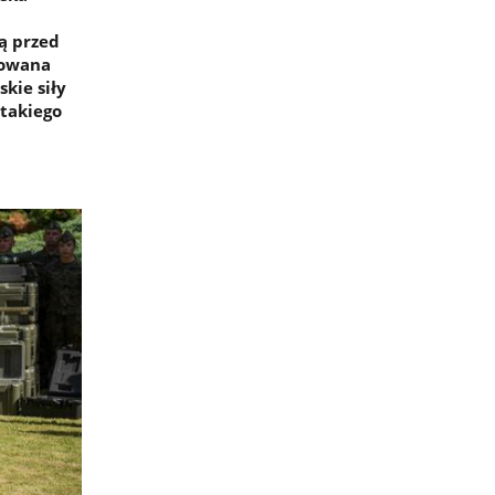
ą przed
kowana
kie siły
takiego