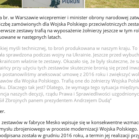
 br. w Warszawie wicepremier i minister obrony narodowej zatw
iczbę zamówionych dla Wojska Polskiego przeciwlotniczych zes
ierwsze zestawy trafią na wyposażenie żołnierzy jeszcze w tym ro
uowane w następnych latach.
kiej myśli technicznej, to broń produkowana w naszym kraju. To 
tała sprawdzona podczas wojny na Ukrainie. Jeszcze przed wybu
raińcom właśnie te zestawy. Okazało się, że były skuteczne, że s
aińcy przy użyciu tych zestawów skutecznie bronią się przed inwa
go postanowiliśmy aneksować umowę z 2016 roku i zwiększyć w
awów dla Wojska Polskiego. Trafią one do żołnierzy Wojska Pols
oku. Dlaczego tak jest? Dlatego, że wymaga tego sytuacja między
ncja naszych decyzji, rządu Prawa i Sprawiedliwości uzgodnionyc
 Sił Zbrojnych panem prezydentem Andrzejem Dudą”
er.
 zestawów w fabryce Mesko wpisuje się w konsekwentne wzmac
emysłu zbrojeniowego w procesie modernizacji Wojska Polskiego.
isana została w grudniu 2016 roku, a termin jej realizacji pr