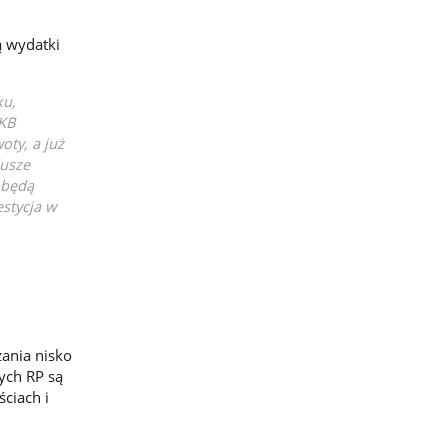
ą wydatki
ku,
PKB
ty, a już
dusze
 będą
estycja w
ania nisko
ych RP są
ciach i