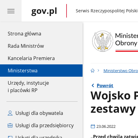
gov.pl
gov.pl
Serwis Rzeczypospolitej Polski
gov.pl
Strona główna
Rada Ministrów
Kancelaria Premiera
Ministerstwa
Ministerstwo Obr
Urzędy, instytucje
Powrót
i placówki RP
Wojsko P
zestawy
Usługi dla obywatela
Usługi dla przedsiębiorcy
23.06.2022
„Przed chwilą zatw
Usługi dla urzędnika