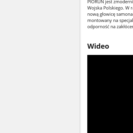
PIORUN jest zmoderni
Wojska Polskiego. W 
nową głowicę samonapr
montowany na specjaln
odporność na zakłóceni
Wideo