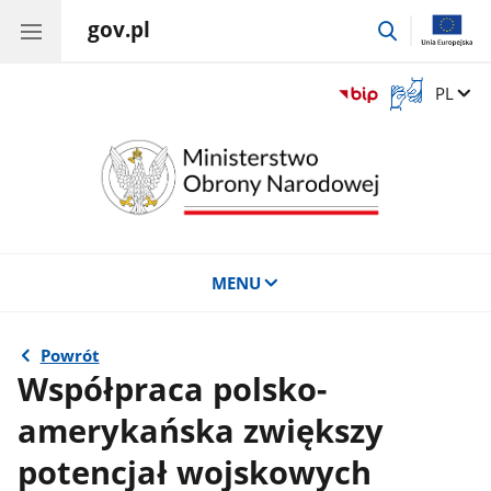
gov.pl
przejdź
do
wyszukiwar
Otwórz
Zmień 
PL
okno
z
tłumaczem
języka
migowego
MENU
Powrót
Współpraca polsko-
amerykańska zwiększy
potencjał wojskowych