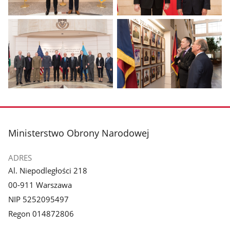
Pokaż
Pokaż
zdjęcie
zdjęcie
1
2
z
z
galerii.
galerii.
Pokaż
Pokaż
zdjęcie
zdjęcie
3
4
z
z
stopka
Ministerstwo Obrony Narodowej
galerii.
galerii.
ADRES
Al. Niepodległości 218
00-911 Warszawa
NIP 5252095497
Regon 014872806