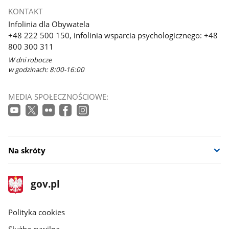
KONTAKT
Infolinia dla Obywatela
+48 222 500 150, infolinia wsparcia psychologicznego: +48
800 300 311
W dni robocze
w godzinach: 8:00-16:00
MEDIA SPOŁECZNOŚCIOWE:
Na skróty
stopka
Strona
gov.pl
gov.pl
główna
gov.pl
Polityka cookies
Służba cywilna