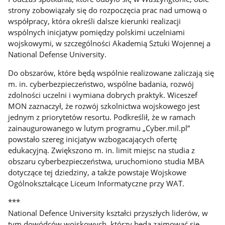
strony zobowiązały się do rozpoczęcia prac nad umową o
współpracy, która określi dalsze kierunki realizacji
wspólnych inicjatyw pomiędzy polskimi uczelniami
wojskowymi, w szczególności Akademią Sztuki Wojennej a
National Defense University.
Do obszarów, które będą wspólnie realizowane zaliczają się
m. in. cyberbezpieczeństwo, wspólne badania, rozwój
zdolności uczelni i wymiana dobrych praktyk. Wiceszef
MON zaznaczył, że rozwój szkolnictwa wojskowego jest
jednym z priorytetów resortu. Podkreślił, że w ramach
zainaugurowanego w lutym programu „Cyber.mil.pl”
powstało szereg inicjatyw wzbogacających ofertę
edukacyjną. Zwiększono m. in. limit miejsc na studia z
obszaru cyberbezpieczeństwa, uruchomiono studia MBA
dotyczące tej dziedziny, a także powstaje Wojskowe
Ogólnokształcące Liceum Informatyczne przy WAT.
***
National Defence University kształci przyszłych liderów, w
tym dowódców wojskowych, którzy będą zajmować się