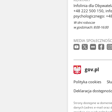
Infolinia dla Obywatel
+48 222 500 150, info
psychologicznego: +4
W dni robocze
w godzinach: 8:00-16:00
MEDIA SPOŁECZNOŚC
stopka
Strona
gov.pl
gov.pl
główna
gov.pl
Polityka cookies
Sł
Deklaracja dostępnośc
Strony dostępne w domenie
danych (adres e-mail oraz 
znajdują się w ich polityk