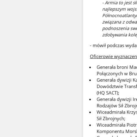
- Armia to jest s
najlepszym wojsk
Północnoatlantyc
związana z odwa
podnoszenia swo
zdobywania kolej
- mówił podczas wyda
Oficerowie wyznaczen
Generała broni Mac
Połączonych w Bru
Generała dywizji K
Dowództwie Transf
(HQ SACT);
Generała dywizji 
Rodzajów Sił Zbroj
Wiceadmirała Krzy
Sił Zbrojnych;
Wiceadmirała Piot
Komponentu Morsk