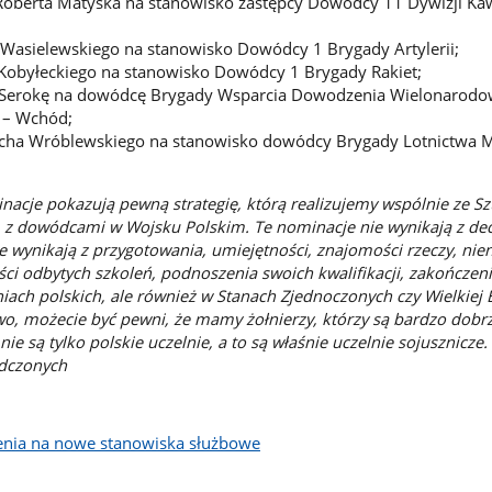
Roberta Matyska na stanowisko zastępcy Dowódcy 11 Dywizji Kaw
Wasielewskiego na stanowisko Dowódcy 1 Brygady Artylerii;
 Kobyłeckiego na stanowisko Dowódcy 1 Brygady Rakiet;
 Serokę na dowódcę Brygady Wsparcia Dowodzenia Wielonarod
 – Wchód;
cha Wróblewskiego na stanowisko dowódcy Brygady Lotnictwa M
inacje pokazują pewną strategię, którą realizujemy wspólnie ze S
z dowódcami w Wojsku Polskim. Te nominacje nie wynikają z dec
e wynikają z przygotowania, umiejętności, znajomości rzeczy, ni
ści odbytych szkoleń, podnoszenia swoich kwalifikacji, zakończeni
iach polskich, ale również w Stanach Zjednoczonych czy Wielkiej B
o, możecie być pewni, że mamy żołnierzy, którzy są bardzo dobr
 nie są tylko polskie uczelnie, a to są właśnie uczelnie sojusznicz
adczonych
enia na nowe stanowiska służbowe