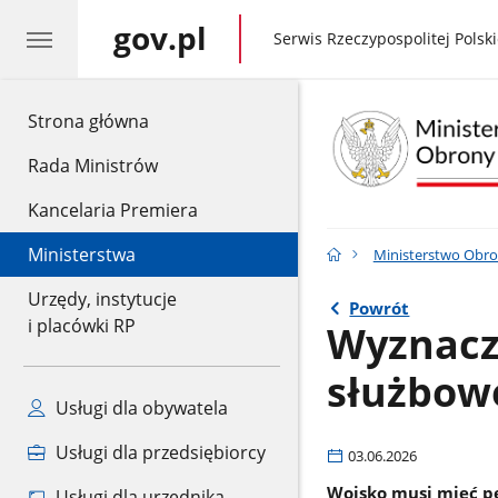
gov.pl
gov.pl
Serwis Rzeczypospolitej Polski
gov.pl
Strona główna
Rada Ministrów
Kancelaria Premiera
Ministerstwa
Ministerstwo Obr
Urzędy, instytucje
Powrót
i placówki RP
Wyznacz
służbow
Usługi dla obywatela
Usługi dla przedsiębiorcy
03.06.2026
Wojsko musi mieć pe
Usługi dla urzędnika