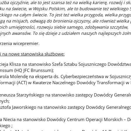
łużba ojczyźnie, ale to jest szansa też na wielką karierę, rozwój i s
u na świecie, w Wojsku Polskim, ale to budowanie też wielkiego 
kiego na całym świecie. To jest też wielka przygoda, wielka przyg
gą na misjach, odwagą do bronienia ojczyzny, ale również wielka
ich umiejętności, rozwoju siebie samego, zdobywania szczytów,
nych awansów. To się dzieje z udziałem naszych najlepszych żołn
rzenia wicepremier.
i na nowe stanowiska służbowe:
ieja Klisza na stanowisko Szefa Sztabu Sojuszniczego Dowództwa
nssum (HQ JFC Brunssum);
arola Molendę na eksperta ds. Cyberbezpieczeństwa w Sojusznic
ormacji (ACT) w Kwaterze Naczelnego Dowódcy Transformacji w 
Ireneusza Starzyńskiego na stanowisko zastępcy Dowódcy Genera
nych;
sztofa Jaworskiego na stanowisko zastępcy Dowódcy Generalneg
ra Niecia na stanowisko Dowódcy Centrum Operacji Morskich – 
iego ;