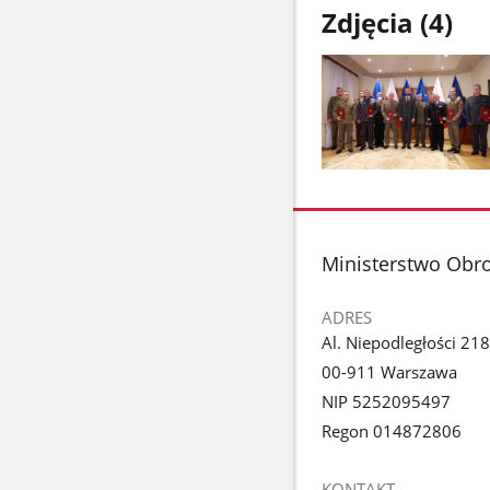
Zdjęcia (4)
Pokaż
zdjęcie
1
z
stopka
Ministerstwo Obr
galerii.
ADRES
Al. Niepodległości 218
00-911 Warszawa
NIP 5252095497
Regon 014872806
KONTAKT