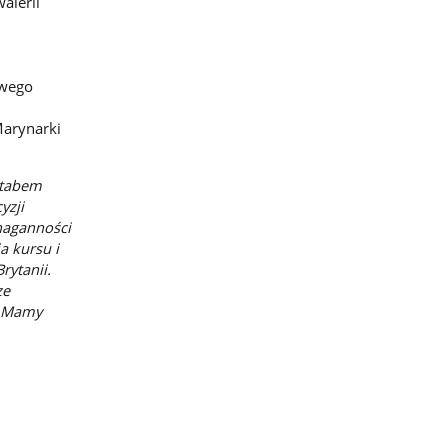
alerii
owego
arynarki
ztabem
yzji
enaganności
a kursu i
rytanii.
ze
e. Mamy