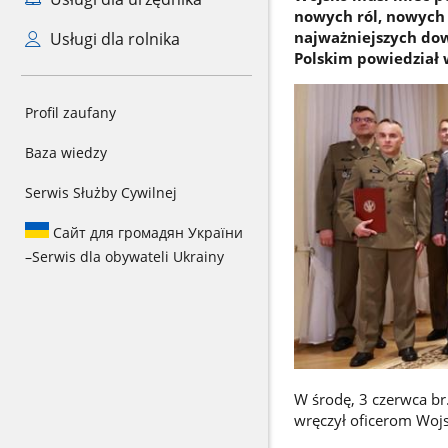
nowych ról, nowych 
najważniejszych dow
Usługi dla rolnika
Polskim powiedział 
Profil zaufany
Baza wiedzy
Serwis Służby Cywilnej
Сайт для громадян України
–
Serwis dla obywateli Ukrainy
W środę, 3 czerwca b
wręczył oficerom Woj