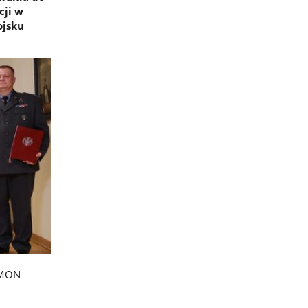
cji w
ojsku
f MON