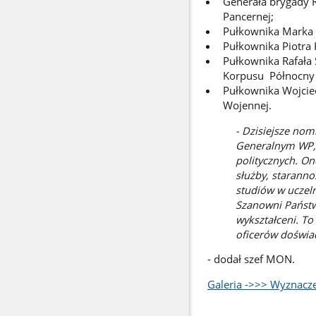
Generała brygady 
Pancernej;
Pułkownika Marka 
Pułkownika Piotra
Pułkownika Rafała
Korpusu Północny
Pułkownika Wojcie
Wojennej.
- Dzisiejsze nom
Generalnym WP, 
politycznych. On
służby, staranno
studiów w uczeln
Szanowni Państw
wykształceni. To
oficerów doświ
- dodał szef MON.
Galeria ->>> Wyznacz