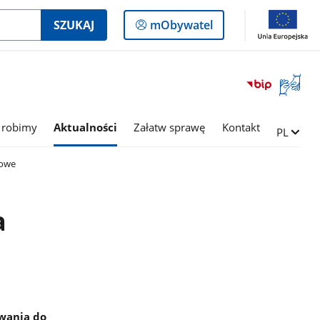
Logowanie
SZUKAJ
mObywatel
do
panelu
Otwórz
okno
z
tłumac
 robimy
Aktualności
Załatw sprawę
Kontakt
Zmień ję
PL
języka
migowe
bowe
a
owania do