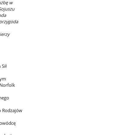
łużbę w
Sojuszu
oda
 przygoda
ierzy
 Sił
zym
Norfolk
lnego
o Rodzajów
Dowódcę