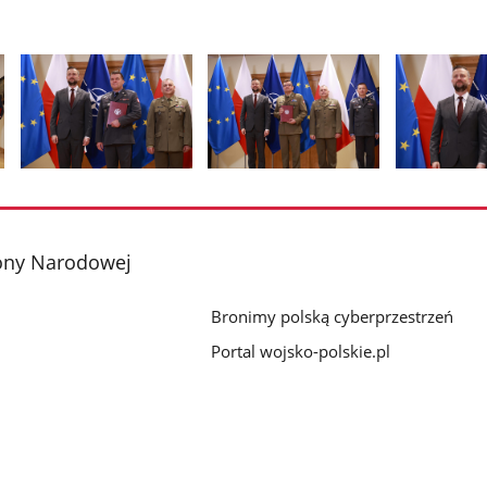
Pokaż
Pokaż
Pokaż
zdjęcie
zdjęcie
zdjęcie
2
3
4
z
z
z
ony Narodowej
galerii.
galerii.
galerii.
Bronimy polską cyberprzestrzeń
Portal wojsko-polskie.pl