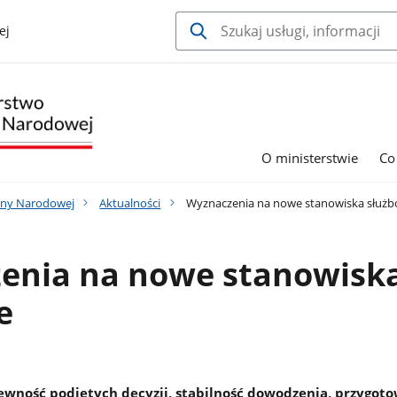
ej
O ministerstwie
Co
ony Narodowej
Aktualności
Wyznaczenia na nowe stanowiska służ
enia na nowe stanowisk
e
wność podjętych decyzji, stabilność dowodzenia, przygot