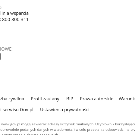
a
linia wsparcia
8 800 300 311
IOWE:
użba cywilna
Profil zaufany
BIP
Prawa autorskie
Warunki
i serwisu Gov.pl
Ustawienia prywatności
 www.gov.pl mogą zawierać adresy skrzynek mailowych. Użytkownik korzystający
dobrowolnie podanych danych w wiadomości) w celu przesłania odpowiedzi na prz
ach przetwarzania danych osobowych.