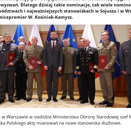
wyzwań. Dlatego dzisiaj takie nominacje, tak wiele nomina
ództwach i najważniejszych stanowiskach w Sojuszu i w W
wicepremier W. Kosiniak-Kamysz.
r. w Warszawie w siedzibie Ministerstwa Obrony Narodowej sze
ska Polskiego akty mianowań na nowe stanowiska służbowe.