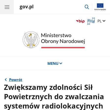
gov.pl
przejdź
do
wyszukiwar
Otwórz
Zmień 
PL
okno
z
tłumaczem
języka
migowego
MENU
Powrót
Zwiększamy zdolności Sił
Powietrznych do zwalczania
systemów radiolokacyjnych