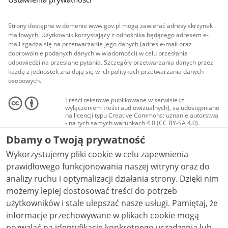
Strony dostępne w domenie www.gov.pl mogą zawierać adresy skrzynek
mailowych. Użytkownik korzystający z odnośnika będącego adresem e-
mail zgadza się na przetwarzanie jego danych (adres e-mail oraz
dobrowolnie podanych danych w wiadomości) w celu przesłania
odpowiedzi na przesłane pytania. Szczegóły przetwarzania danych przez
każdą z jednostek znajdują się w ich politykach przetwarzania danych
osobowych.
Treści tekstowe publikowane w serwisie (z
wyłączeniem treści audiowizualnych), są udostępniane
na licencji typu Creative Commons: uznanie autorstwa
- na tych samych warunkach 4.0 (CC BY-SA 4.0).
Materiały audiowizualne, w tym zdjęcia, materiały
Dbamy o Twoją prywatność
audio i wideo, są udostępniane na licencji typu
Creative Commons: uznanie autorstwa użycie
Wykorzystujemy pliki cookie w celu zapewnienia
niekomercyjne - bez utworów zależnych 4.0 (CC BY-
NC-ND 4.0), o ile nie jest to stwierdzone inaczej.
prawidłowego funkcjonowania naszej witryny oraz do
analizy ruchu i optymalizacji działania strony. Dzięki nim
możemy lepiej dostosować treści do potrzeb
użytkowników i stale ulepszać nasze usługi. Pamiętaj, że
informacje przechowywane w plikach cookie mogą
pozwalać na identyfikację konkretnego urządzenia lub