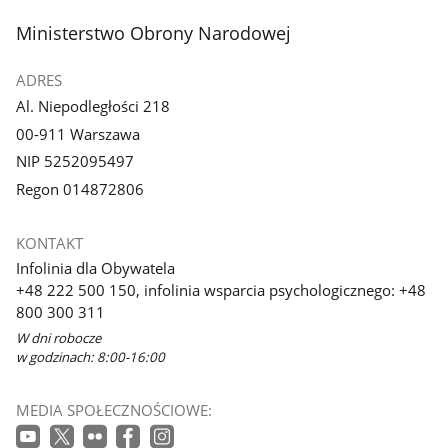
z
z
stopka
Ministerstwo Obrony Narodowej
galerii.
galerii.
ADRES
Al. Niepodległości 218
00-911 Warszawa
NIP 5252095497
Regon 014872806
KONTAKT
Infolinia dla Obywatela
+48 222 500 150, infolinia wsparcia psychologicznego: +48
800 300 311
W dni robocze
w godzinach: 8:00-16:00
MEDIA SPOŁECZNOŚCIOWE: