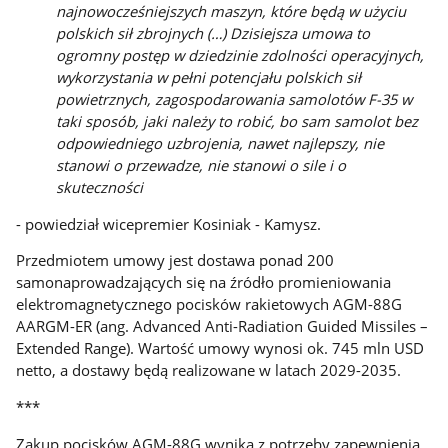
najnowocześniejszych maszyn, które będą w użyciu
polskich sił zbrojnych (…) Dzisiejsza umowa to
ogromny postęp w dziedzinie zdolności operacyjnych,
wykorzystania w pełni potencjału polskich sił
powietrznych, zagospodarowania samolotów F-35 w
taki sposób, jaki należy to robić, bo sam samolot bez
odpowiedniego uzbrojenia, nawet najlepszy, nie
stanowi o przewadze, nie stanowi o sile i o
skuteczności
- powiedział wicepremier Kosiniak - Kamysz.
Przedmiotem umowy jest dostawa ponad 200
samonaprowadzających się na źródło promieniowania
elektromagnetycznego pocisków rakietowych AGM-88G
AARGM-ER (ang. Advanced Anti-Radiation Guided Missiles –
Extended Range). Wartość umowy wynosi ok. 745 mln USD
netto, a dostawy będą realizowane w latach 2029-2035.
***
Zakup pocisków AGM-88G wynika z potrzeby zapewnienia