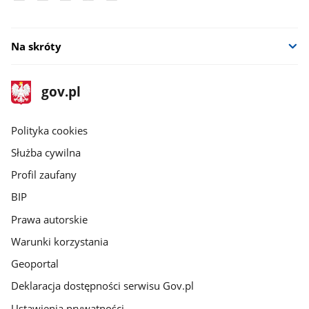
Na skróty
stopka
Strona
gov.pl
gov.pl
główna
gov.pl
Polityka cookies
Służba cywilna
Profil zaufany
BIP
Prawa autorskie
Warunki korzystania
Geoportal
Deklaracja dostępności serwisu Gov.pl
Ustawienia prywatności