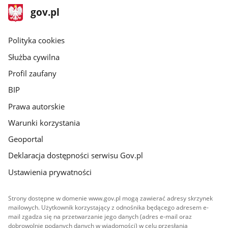
stopka
Strona
gov.pl
gov.pl
główna
gov.pl
Polityka cookies
Służba cywilna
Profil zaufany
BIP
Prawa autorskie
Warunki korzystania
Geoportal
Deklaracja dostępności serwisu Gov.pl
Ustawienia prywatności
Strony dostępne w domenie www.gov.pl mogą zawierać adresy skrzynek
mailowych. Użytkownik korzystający z odnośnika będącego adresem e-
mail zgadza się na przetwarzanie jego danych (adres e-mail oraz
dobrowolnie podanych danych w wiadomości) w celu przesłania