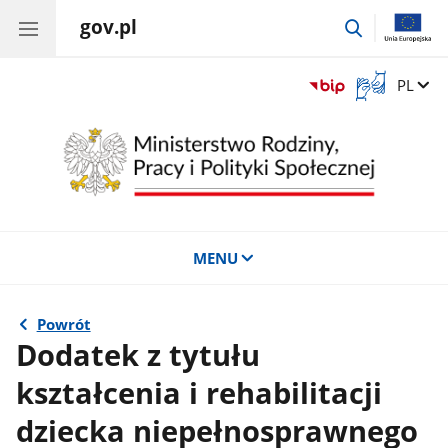
gov.pl
przejdź
do
wyszukiwar
Otwórz
Zmień 
PL
okno
z
tłumaczem
języka
migowego
MENU
Powrót
Dodatek z tytułu
kształcenia i rehabilitacji
dziecka niepełnosprawnego