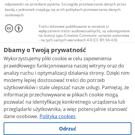
odpowiedzi na przesłane pytania. Szczegóły przetwarzania danych przez
każdą z jednostek znajdują się w ich politykach przetwarzania danych
osobowych.
Treści tekstowe publikowane w serwisie (z
wyłączeniem treści audiowizualnych), są udostępniane
na licencji typu Creative Commons: uznanie autorstwa
- na tych samych warunkach 4.0 (CC BY-SA 4.0).
Materiały audiowizualne, w tym zdjęcia, materiały
Dbamy o Twoją prywatność
audio i wideo, są udostępniane na licencji typu
Creative Commons: uznanie autorstwa użycie
Wykorzystujemy pliki cookie w celu zapewnienia
niekomercyjne - bez utworów zależnych 4.0 (CC BY-
NC-ND 4.0), o ile nie jest to stwierdzone inaczej.
prawidłowego funkcjonowania naszej witryny oraz do
analizy ruchu i optymalizacji działania strony. Dzięki nim
możemy lepiej dostosować treści do potrzeb
użytkowników i stale ulepszać nasze usługi. Pamiętaj, że
informacje przechowywane w plikach cookie mogą
pozwalać na identyfikację konkretnego urządzenia lub
przeglądarki użytkownika, a więc potencjalnie stanowić
dane osobowe.
Polityka cookies
Odrzuć