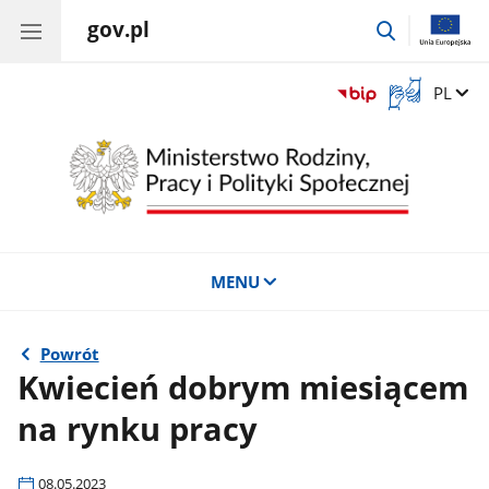
gov.pl
przejdź
do
wyszukiwar
Otwórz
Zmień 
PL
okno
z
tłumaczem
języka
migowego
MENU
Powrót
Kwiecień dobrym miesiącem
na rynku pracy
08.05.2023