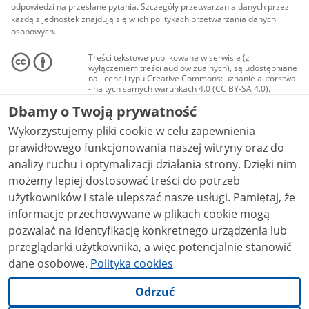
odpowiedzi na przesłane pytania. Szczegóły przetwarzania danych przez
każdą z jednostek znajdują się w ich politykach przetwarzania danych
osobowych.
Treści tekstowe publikowane w serwisie (z
wyłączeniem treści audiowizualnych), są udostępniane
na licencji typu Creative Commons: uznanie autorstwa
- na tych samych warunkach 4.0 (CC BY-SA 4.0).
Materiały audiowizualne, w tym zdjęcia, materiały
Dbamy o Twoją prywatność
audio i wideo, są udostępniane na licencji typu
Creative Commons: uznanie autorstwa użycie
Wykorzystujemy pliki cookie w celu zapewnienia
niekomercyjne - bez utworów zależnych 4.0 (CC BY-
NC-ND 4.0), o ile nie jest to stwierdzone inaczej.
prawidłowego funkcjonowania naszej witryny oraz do
analizy ruchu i optymalizacji działania strony. Dzięki nim
możemy lepiej dostosować treści do potrzeb
użytkowników i stale ulepszać nasze usługi. Pamiętaj, że
informacje przechowywane w plikach cookie mogą
pozwalać na identyfikację konkretnego urządzenia lub
przeglądarki użytkownika, a więc potencjalnie stanowić
dane osobowe.
Polityka cookies
Odrzuć