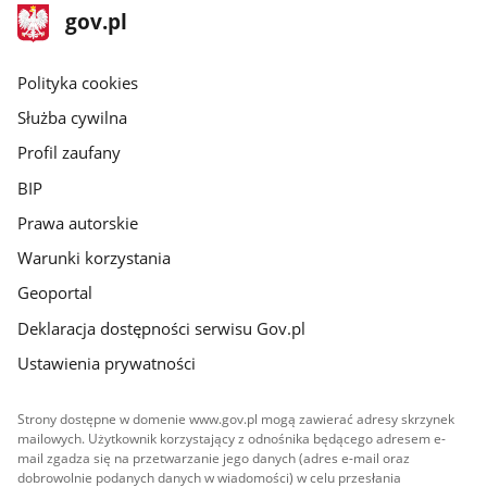
stopka
Strona
gov.pl
gov.pl
główna
gov.pl
Polityka cookies
Służba cywilna
Profil zaufany
BIP
Prawa autorskie
Warunki korzystania
Geoportal
Deklaracja dostępności serwisu Gov.pl
Ustawienia prywatności
Strony dostępne w domenie www.gov.pl mogą zawierać adresy skrzynek
mailowych. Użytkownik korzystający z odnośnika będącego adresem e-
mail zgadza się na przetwarzanie jego danych (adres e-mail oraz
dobrowolnie podanych danych w wiadomości) w celu przesłania