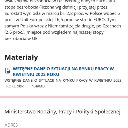
wskaźników bezrobocia w UE. Według danych Eurostatu
stopa bezrobocia (liczona wg definicji przyjętej przez
Eurostat) wyniosła w marcu br. 2,8 proc. w Polsce wobec 6
proc. w Unii Europejskiej i 6,5 proc. w strefie EURO. Tym
samym Polska wraz z Niemcami zajęła drugie, po Czechach
(2,6 proc.), miejsce pod względem najniższej stopy
bezrobocia w UE.
Materiały
WSTĘPNE​ DANE​ O​ SYTUACJI​ NA​ RYNKU​ PRACY​ W​
KWIETNIU 2023​ ROKU
WSTĘPNE​​_DANE​​_O​​_SYTUACJI​​_NA​​_RYNKU​​_PRACY​​_W​​_KWIETNIU​_2023​​
_ROKU.xlsx
1.49MB
stopka
Ministerstwo Rodziny, Pracy i Polityki Społecznej
ADRES