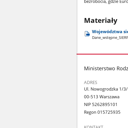
bezrobocia, gdzie Euro
Materiały
Województwa si
Dane​_wstępne​_SIERPI
stopka
Ministerstwo Rodzi
ADRES
Ul. Nowogrodzka 1/3
00-513 Warszawa
NIP 5262895101
Regon 015725935
KONTAKT