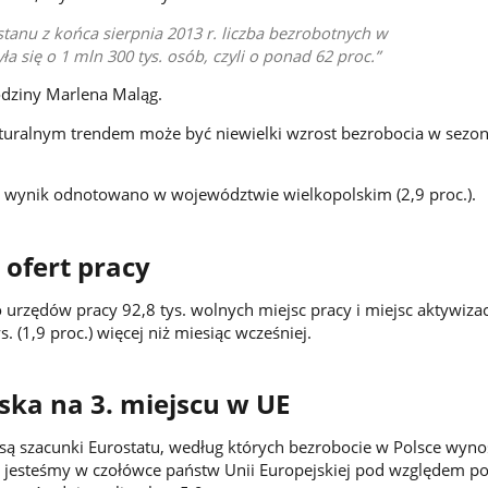
anu z końca sierpnia 2013 r. liczba bezrobotnych w
ła się o 1 mln 300 tys. osób, czyli o ponad 62 proc.
odziny Marlena Maląg.
aturalnym trendem może być niewielki wzrost bezrobocia w sezon
y wynik odnotowano w województwie wielkopolskim (2,9 proc.).
 ofert pracy
 urzędów pracy 92,8 tys. wolnych miejsc pracy i miejsc aktywizac
s. (1,9 proc.) więcej niż miesiąc wcześniej.
lska na 3. miejscu w UE
e są szacunki Eurostatu, według których bezrobocie w Polsce wyno
 jesteśmy w czołówce państw Unii Europejskiej pod względem p