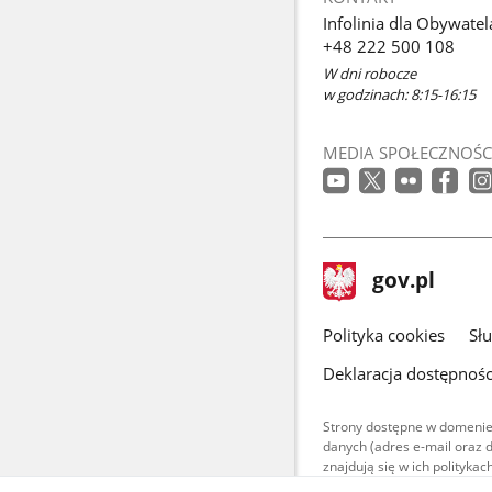
Infolinia dla Obywatel
+48 222 500 108
W dni robocze
w godzinach: 8:15-16:15
MEDIA SPOŁECZNOŚC
stopka
Strona
gov.pl
gov.pl
główna
gov.pl
Polityka cookies
Sł
Deklaracja dostępnośc
Strony dostępne w domenie
danych (adres e-mail oraz 
znajdują się w ich polityk