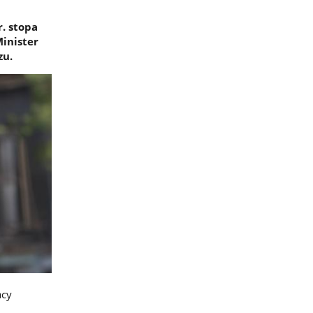
r. stopa
Minister
zu.
acy