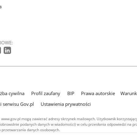
a
IOWE:
użba cywilna
Profil zaufany
BIP
Prawa autorskie
Warunki
i serwisu Gov.pl
Ustawienia prywatności
 www.gov.pl mogą zawierać adresy skrzynek mailowych. Użytkownik korzystający
dobrowolnie podanych danych w wiadomości) w celu przesłania odpowiedzi na prz
ach przetwarzania danych osobowych.