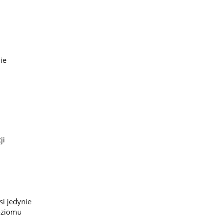
ie
ji
si jedynie
oziomu