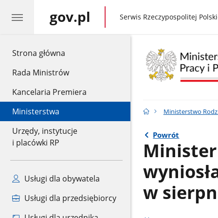
gov.pl
gov.pl
Serwis Rzeczypospolitej Polski
gov.pl
Strona główna
Rada Ministrów
Kancelaria Premiera
Ministerstwa
Ministerstwo Rodzin
Urzędy, instytucje
Powrót
i placówki RP
Minister
wyniosła
Usługi dla obywatela
w sierpn
Usługi dla przedsiębiorcy
Usługi dla urzędnika