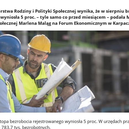
stwa Rodziny i Polityki Społecznej wynika, że w sierpniu b
 wyniosła 5 proc. – tyle samo co przed miesiącem – podała 
Społecznej Marlena Maląg na Forum Ekonomicznym w Karpac
stopa bezrobocia rejestrowanego wyniosła 5 proc. W urzędach pr
 783,7 tys. bezrobotnych.