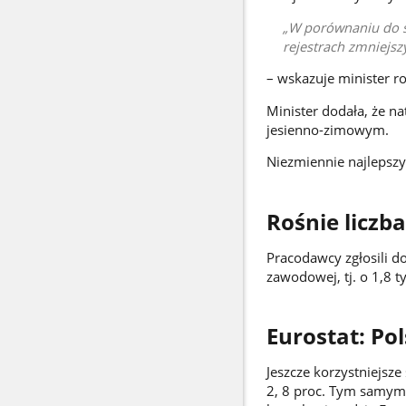
W porównaniu do st
rejestrach zmniejszy
– wskazuje minister r
Minister dodała, że n
jesienno-zimowym.
Niezmiennie najlepsz
Rośnie liczba
Pracodawcy zgłosili do
zawodowej, tj. o 1,8 ty
Eurostat: Po
Jeszcze korzystniejsz
2, 8 proc. Tym samym