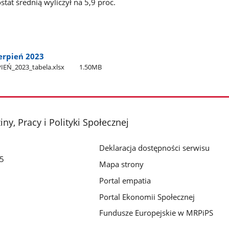
stat średnią wyliczył na 5,9 proc.
erpień 2023
EŃ​_2023​_tabela.xlsx
1.50MB
ny, Pracy i Polityki Społecznej
Deklaracja dostępności serwisu
/5
Mapa strony
Portal empatia
Portal Ekonomii Społecznej
Fundusze Europejskie w MRPiPS