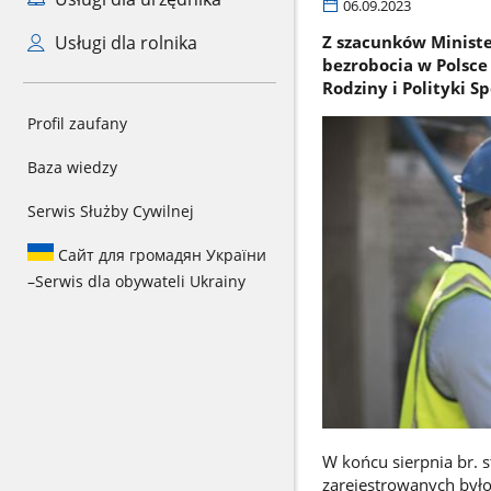
06.09.2023
Usługi dla rolnika
Z szacunków Minister
bezrobocia w Polsce
Rodziny i Polityki 
Profil zaufany
Baza wiedzy
Serwis Służby Cywilnej
Сайт для громадян України
–
Serwis dla obywateli Ukrainy
W końcu sierpnia br. 
zarejestrowanych było