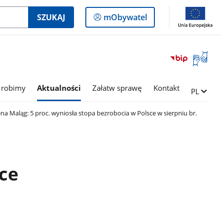
Logowanie
SZUKAJ
mObywatel
do
panelu
Otwórz
okno
z
tłumac
 robimy
Aktualności
Załatw sprawę
Kontakt
Zmień ję
PL
języka
migowe
na Maląg: 5 proc. wyniosła stopa bezrobocia w Polsce w sierpniu br.
ce